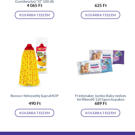
Gumikesztyű “Xl” 100 db
4 065
Ft
625
Ft
KOSÁRBA TESZEM
KOSÁRBA TESZEM
Bonus+ felmosófej SupraMOP
Freshmaker Jumbo Baby nedves
törlőkendő 120 lapos kupakos
490
Ft
689
Ft
KOSÁRBA TESZEM
KOSÁRBA TESZEM