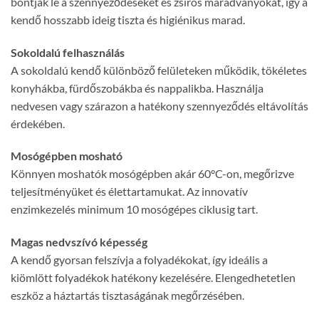
bontják le a szennyeződéseket és zsíros maradványokat, így a
kendő hosszabb ideig tiszta és higiénikus marad.
Sokoldalú felhasználás
A sokoldalú kendő különböző felületeken működik, tökéletes
konyhákba, fürdőszobákba és nappalikba. Használja
nedvesen vagy szárazon a hatékony szennyeződés eltávolítás
érdekében.
Mosógépben mosható
Könnyen moshatók mosógépben akár 60°C-on, megőrizve
teljesítményüket és élettartamukat. Az innovatív
enzimkezelés minimum 10 mosógépes ciklusig tart.
Magas nedvszívó képesség
A kendő gyorsan felszívja a folyadékokat, így ideális a
kiömlött folyadékok hatékony kezelésére. Elengedhetetlen
eszköz a háztartás tisztaságának megőrzésében.