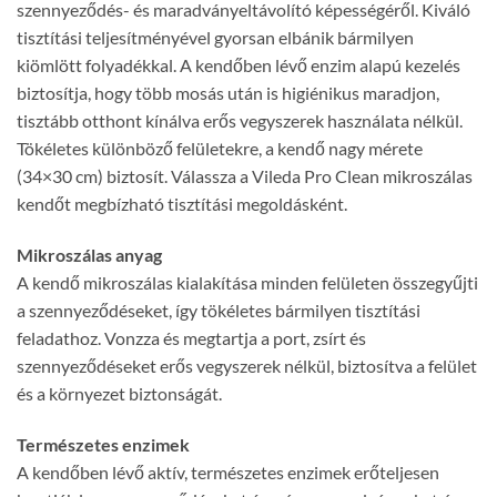
szennyeződés- és maradványeltávolító képességéről. Kiváló
tisztítási teljesítményével gyorsan elbánik bármilyen
kiömlött folyadékkal. A kendőben lévő enzim alapú kezelés
biztosítja, hogy több mosás után is higiénikus maradjon,
tisztább otthont kínálva erős vegyszerek használata nélkül.
Tökéletes különböző felületekre, a kendő nagy mérete
(34×30 cm) biztosít. Válassza a Vileda Pro Clean mikroszálas
kendőt megbízható tisztítási megoldásként.
Mikroszálas anyag
A kendő mikroszálas kialakítása minden felületen összegyűjti
a szennyeződéseket, így tökéletes bármilyen tisztítási
feladathoz. Vonzza és megtartja a port, zsírt és
szennyeződéseket erős vegyszerek nélkül, biztosítva a felület
és a környezet biztonságát.
Természetes enzimek
A kendőben lévő aktív, természetes enzimek erőteljesen