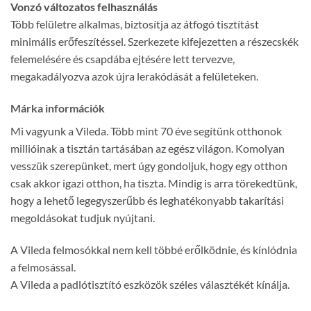
Vonzó változatos felhasználás
Több felületre alkalmas, biztosítja az átfogó tisztítást
minimális erőfeszítéssel. Szerkezete kifejezetten a részecskék
felemelésére és csapdába ejtésére lett tervezve,
megakadályozva azok újra lerakódását a felületeken.
Márka információk
Mi vagyunk a Vileda. Több mint 70 éve segítünk otthonok
millióinak a tisztán tartásában az egész világon. Komolyan
vesszük szerepünket, mert úgy gondoljuk, hogy egy otthon
csak akkor igazi otthon, ha tiszta. Mindig is arra törekedtünk,
hogy a lehető legegyszerűbb és leghatékonyabb takarítási
megoldásokat tudjuk nyújtani.
A Vileda felmosókkal nem kell többé erőlködnie, és kínlódnia
a felmosással.
A Vileda a padlótisztító eszközök széles választékét kínálja.