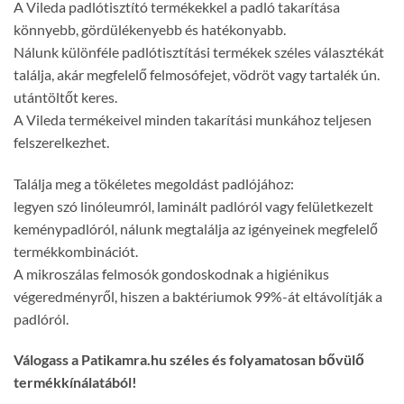
A Vileda padlótisztító termékekkel a padló takarítása
könnyebb, gördülékenyebb és hatékonyabb.
Nálunk különféle padlótisztítási termékek széles választékát
találja, akár megfelelő felmosófejet, vödröt vagy tartalék ún.
utántöltőt keres.
A Vileda termékeivel minden takarítási munkához teljesen
felszerelkezhet.
Találja meg a tökéletes megoldást padlójához:
legyen szó linóleumról, laminált padlóról vagy felületkezelt
keménypadlóról, nálunk megtalálja az igényeinek megfelelő
termékkombinációt.
A mikroszálas felmosók gondoskodnak a higiénikus
végeredményről, hiszen a baktériumok 99%-át eltávolítják a
padlóról.
Válogass a Patikamra.hu széles és folyamatosan bővülő
termékkínálatából!