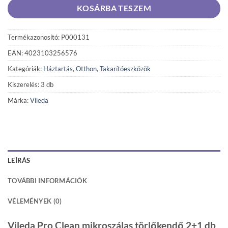
KOSÁRBA TESZEM
Termékazonosító: P000131
EAN: 4023103256576
Kategóriák:
Háztartás
,
Otthon
,
Takarítóeszközök
Kiszerelés: 3 db
Márka:
Vileda
LEÍRÁS
TOVÁBBI INFORMÁCIÓK
VÉLEMÉNYEK (0)
Vileda Pro Clean mikroszálas törlőkendő 2+1 db