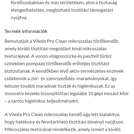
fürdőszobákban és más területeken, ahol a tisztaság
elengedhetetlen, megbízható tisztítási támogatást
nyújtva.
Termék információk
Bemutatjuk a Vileda Pro Clean mikroszálas törlőkendőt,
amely kiváló tisztítási megoldást kínál mikroszálas
textúrájával. A vonzó világosszürke és pasztell türkiz
színekben pompázó törlőkendők erőteljes tisztítást
biztosítanak. A kendőkben lévő aktív természetes enzimek
csökkentik a zsír- és szennyeződés-maradványokat, így
kétszer tovább maradnak tiszták és higiénikusak. Ez az
innovatív kezelés bizonyítottan legalább 10 gépi mosást kibír
– a tartós higiénikus teljesítményért.
A Vileda Pro Clean mikroszálas kendő úgy lett kialakítva,
hogy hatékony és fenntartható tisztítási élményt nyújtson.
Mikroszálas textúrával rendelkezik, amely ismert a kiváló