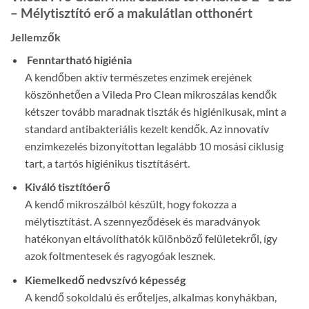
– Mélytisztító erő a makulátlan otthonért
Jellemzők
Fenntartható higiénia
A kendőben aktív természetes enzimek erejének
köszönhetően a Vileda Pro Clean mikroszálas kendők
kétszer tovább maradnak tiszták és higiénikusak, mint a
standard antibakteriális kezelt kendők. Az innovatív
enzimkezelés bizonyítottan legalább 10 mosási ciklusig
tart, a tartós higiénikus tisztításért.
Kiváló tisztítóerő
A kendő mikroszálból készült, hogy fokozza a
mélytisztítást. A szennyeződések és maradványok
hatékonyan eltávolíthatók különböző felületekről, így
azok foltmentesek és ragyogóak lesznek.
Kiemelkedő nedvszívó képesség
A kendő sokoldalú és erőteljes, alkalmas konyhákban,