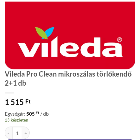
Vileda Pro Clean mikroszálas törlőkendő
2+1 db
1 515
Ft
Ft
Egységár:
505
/ db
13 készleten
Vileda Pro Clean mikroszálas törlőkendő 2+1 db mennyiség