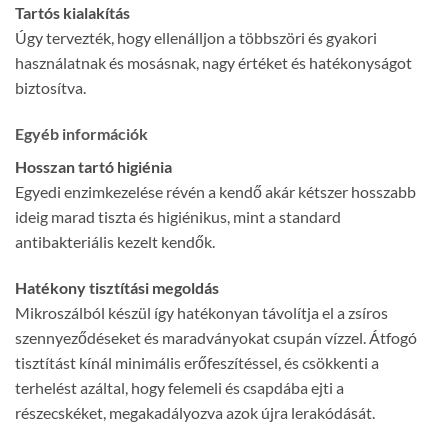
Tartós kialakítás
Úgy tervezték, hogy ellenálljon a többszöri és gyakori
használatnak és mosásnak, nagy értéket és hatékonyságot
biztosítva.
Egyéb információk
Hosszan tartó higiénia
Egyedi enzimkezelése révén a kendő akár kétszer hosszabb
ideig marad tiszta és higiénikus, mint a standard
antibakteriális kezelt kendők.
Hatékony tisztítási megoldás
Mikroszálból készül így hatékonyan távolítja el a zsíros
szennyeződéseket és maradványokat csupán vízzel. Átfogó
tisztítást kínál minimális erőfeszítéssel, és csökkenti a
terhelést azáltal, hogy felemeli és csapdába ejti a
részecskéket, megakadályozva azok újra lerakódását.