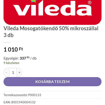
Vileda Mosogatókendő 50% mikroszállal
3 db
1 010
Ft
Ft
Egységár:
337
/ db
9 készleten
Vileda Mosogatókendő 50% mikroszállal 3 db mennyiség
KOSÁRBA TESZEM
Termékazonosító: P000133
EAN: 8001940004532