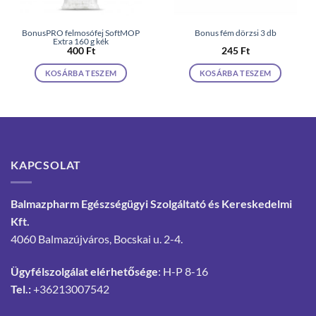
BonusPRO felmosófej SoftMOP
Bonus fém dörzsi 3 db
Extra 160 g kék
400
Ft
245
Ft
KOSÁRBA TESZEM
KOSÁRBA TESZEM
KAPCSOLAT
Balmazpharm Egészségügyi Szolgáltató és Kereskedelmi
Kft.
4060 Balmazújváros, Bocskai u. 2-4.
Ügyfélszolgálat elérhetősége
: H-P 8-16
Tel.:
+36213007542