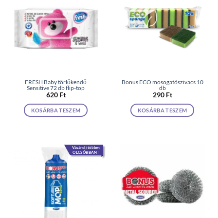
FRESH Baby törlőkendő
Bonus ECO mosogatószivacs 10
Sensitive 72 db flip-top
db
620
Ft
290
Ft
KOSÁRBA TESZEM
KOSÁRBA TESZEM
Vásárolj többet
OLCSÓBBAN!