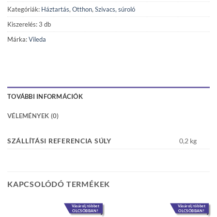
Kategóriák:
Háztartás
,
Otthon
,
Szivacs, súroló
Kiszerelés: 3 db
Márka:
Vileda
TOVÁBBI INFORMÁCIÓK
VÉLEMÉNYEK (0)
SZÁLLÍTÁSI REFERENCIA SÚLY
0,2 kg
KAPCSOLÓDÓ TERMÉKEK
Vásárolj többet
Vásárolj többet
OLCSÓBBAN!
OLCSÓBBAN!