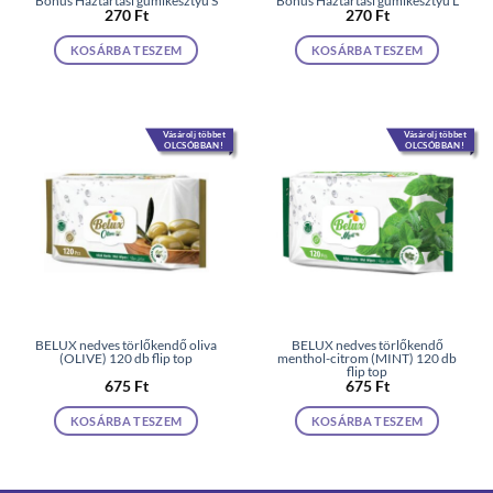
Bonus Háztartási gumikesztyű S
Bonus Háztartási gumikesztyű L
270
Ft
270
Ft
KOSÁRBA TESZEM
KOSÁRBA TESZEM
Vásárolj többet
Vásárolj többet
OLCSÓBBAN!
OLCSÓBBAN!
BELUX nedves törlőkendő oliva
BELUX nedves törlőkendő
(OLIVE) 120 db flip top
menthol-citrom (MINT) 120 db
flip top
675
Ft
675
Ft
KOSÁRBA TESZEM
KOSÁRBA TESZEM