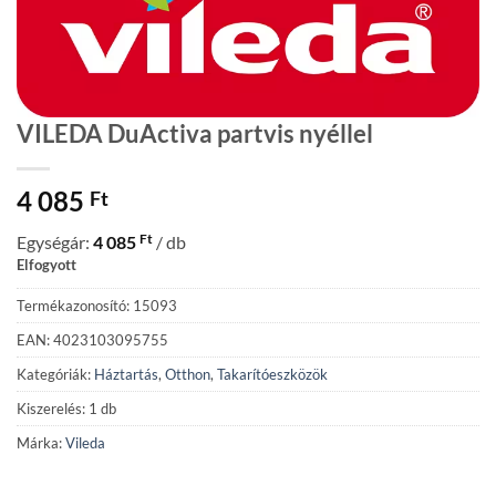
VILEDA DuActiva partvis nyéllel
4 085
Ft
Ft
Egységár:
4 085
/ db
Elfogyott
Termékazonosító: 15093
EAN: 4023103095755
Kategóriák:
Háztartás
,
Otthon
,
Takarítóeszközök
Kiszerelés: 1 db
Márka:
Vileda