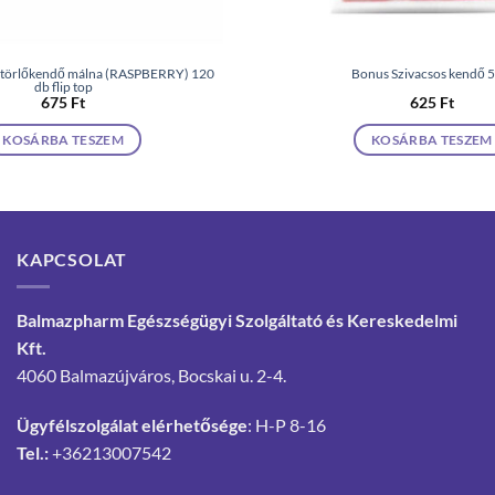
törlőkendő málna (RASPBERRY) 120
Bonus Szivacsos kendő 5
db flip top
675
Ft
625
Ft
KOSÁRBA TESZEM
KOSÁRBA TESZEM
KAPCSOLAT
Balmazpharm Egészségügyi Szolgáltató és Kereskedelmi
Kft.
4060 Balmazújváros, Bocskai u. 2-4.
Ügyfélszolgálat elérhetősége
: H-P 8-16
Tel.:
+36213007542