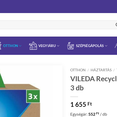
OTTHON
VEGYIÁRU
SZÉPSÉGÁPOLÁS
OTTHON
/
HÁZTARTÁS
/
VILEDA Recycl
3 db
1 655
Ft
Ft
Egységár:
552
/ db