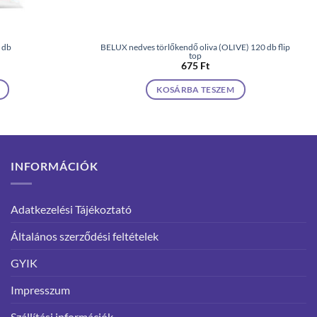
 db
BELUX nedves törlőkendő oliva (OLIVE) 120 db flip
top
675
Ft
KOSÁRBA TESZEM
INFORMÁCIÓK
Adatkezelési Tájékoztató
Általános szerződési feltételek
GYIK
Impresszum
Szállítási információk