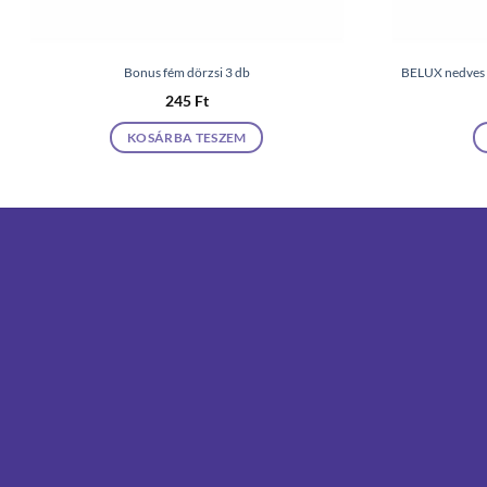
Bonus fém dörzsi 3 db
BELUX nedves 
245
Ft
KOSÁRBA TESZEM