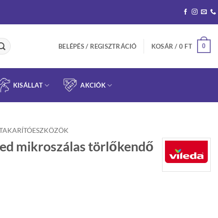
0
BELÉPÉS / REGISZTRÁCIÓ
KOSÁR /
0
FT
KISÁLLAT
AKCIÓK
TAKARÍTÓESZKÖZÖK
ed mikroszálas törlőkendő