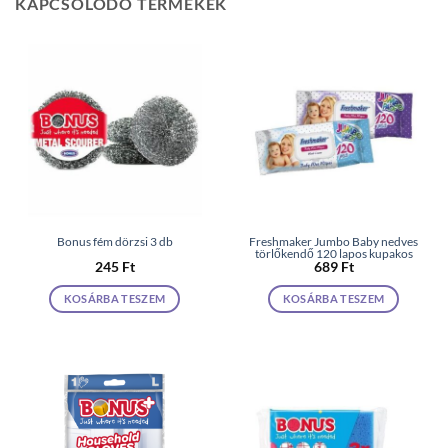
KAPCSOLÓDÓ TERMÉKEK
Bonus fém dörzsi 3 db
Freshmaker Jumbo Baby nedves
törlőkendő 120 lapos kupakos
245
Ft
689
Ft
KOSÁRBA TESZEM
KOSÁRBA TESZEM