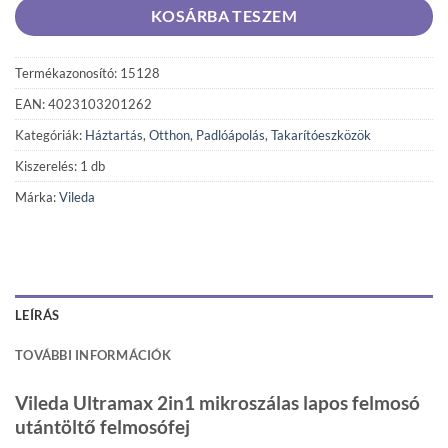
KOSÁRBA TESZEM
Termékazonosító: 15128
EAN: 4023103201262
Kategóriák:
Háztartás
,
Otthon
,
Padlóápolás
,
Takarítóeszközök
Kiszerelés: 1 db
Márka:
Vileda
LEÍRÁS
TOVÁBBI INFORMÁCIÓK
Vileda Ultramax 2in1 mikroszálas lapos felmosó
utántöltő felmosófej