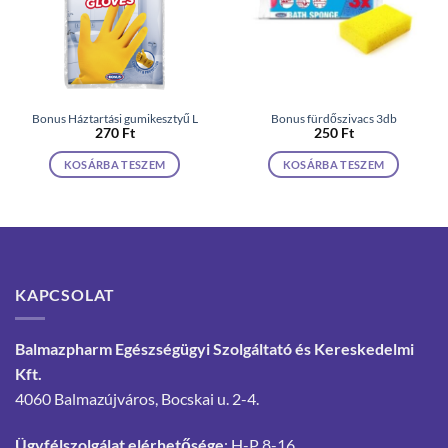
Bonus Háztartási gumikesztyű L
Bonus fürdőszivacs 3db
270
Ft
250
Ft
KOSÁRBA TESZEM
KOSÁRBA TESZEM
KAPCSOLAT
Balmazpharm Egészségügyi Szolgáltató és Kereskedelmi
Kft.
4060 Balmazújváros, Bocskai u. 2-4.
Ügyfélszolgálat elérhetősége
: H-P 8-16