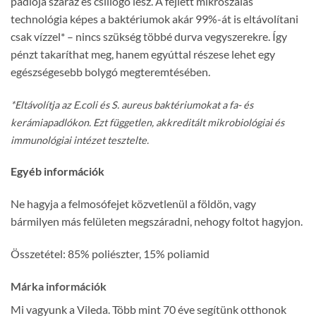
padlója száraz és csillogó lesz. A fejlett mikroszálas
technológia képes a baktériumok akár 99%-át is eltávolítani
csak vízzel* – nincs szükség többé durva vegyszerekre. Így
pénzt takaríthat meg, hanem egyúttal részese lehet egy
egészségesebb bolygó megteremtésében.
*Eltávolítja az E.coli és S. aureus baktériumokat a fa- és
kerámiapadlókon. Ezt független, akkreditált mikrobiológiai és
immunológiai intézet tesztelte.
Egyéb információk
Ne hagyja a felmosófejet közvetlenül a földön, vagy
bármilyen más felületen megszáradni, nehogy foltot hagyjon.
Összetétel: 85% poliészter, 15% poliamid
Márka információk
Mi vagyunk a Vileda. Több mint 70 éve segítünk otthonok