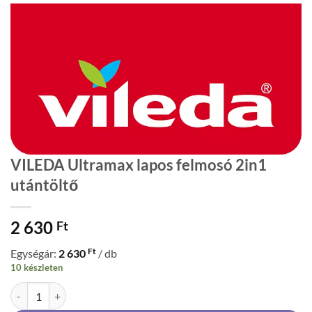
VILEDA Ultramax lapos felmosó 2in1
utántöltő
2 630
Ft
Ft
Egységár:
2 630
/ db
10 készleten
VILEDA Ultramax lapos felmosó 2in1 utántöltő mennyiség