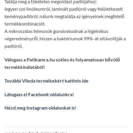
Találja meg a tökéletes megoldást padlójához:
legyen szó linóleumról, laminált padlóról vagy felületkezelt
keménypadlóról, nálunk megtalálja az igényeinek megfelelő
termékkombinációt.
A mikroszálas felmosók gondoskodnak a higiénikus
végeredményről, hiszen a baktériumok 99%-át eltávolítják a
padlóról.
Válogass a Patikamra.hu széles és folyamatosan bővülő
termékkínálatából!
További Vileda termékekért kattints ide
Látogass el Facebook oldalunkra
!
Nézd meg Instagram oldalunkat is
!