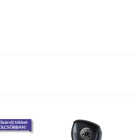
ásárolj többet
OLCSÓBBAN!