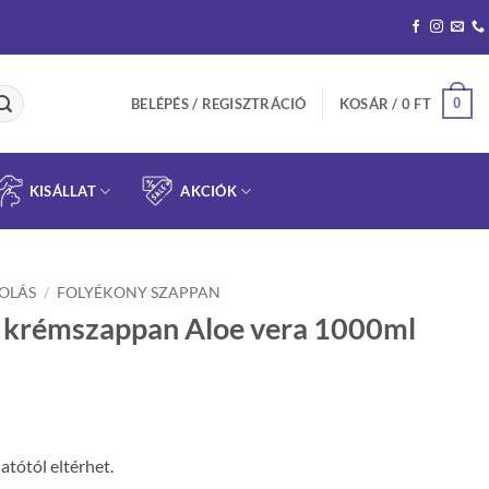
0
BELÉPÉS / REGISZTRÁCIÓ
KOSÁR /
0
FT
KISÁLLAT
AKCIÓK
OLÁS
/
FOLYÉKONY SZAPPAN
y krémszappan Aloe vera 1000ml
atótól eltérhet.