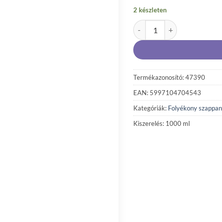
2 készleten
Well folyékony krémszappan
Termékazonosító: 47390
EAN: 5997104704543
Kategóriák:
Folyékony szappan
Kiszerelés: 1000 ml