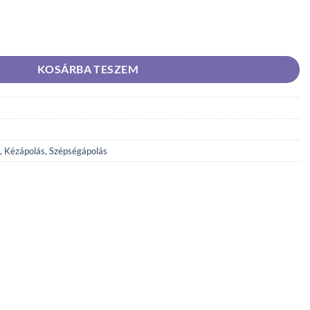
 Aloe vera 1000ml mennyiség
KOSÁRBA TESZEM
,
Kézápolás
,
Szépségápolás