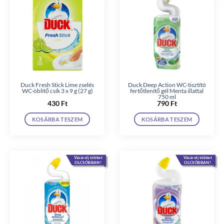
Duck Fresh Stick Lime zselés
Duck Deep Action WC-tisztító
WC-öblítő csík 3 x 9 g (27 g)
fertőtlenítő gél Menta illattal
750 ml
430
Ft
790
Ft
KOSÁRBA TESZEM
KOSÁRBA TESZEM
Vásárolj többet
Vásárolj többet
OLCSÓBBAN!
OLCSÓBBAN!