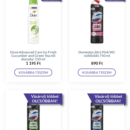
Dove Advanced Care Go Fresh
Domestos Zéró Pink WC
Cucumber and Green Tea női
vízkőoldó 750 ml
dezodor 150 ml
1 195
Ft
890
Ft
KOSÁRBA TESZEM
KOSÁRBA TESZEM
Vásárolj többet
Vásárolj többet
OLCSÓBBAN!
OLCSÓBBAN!