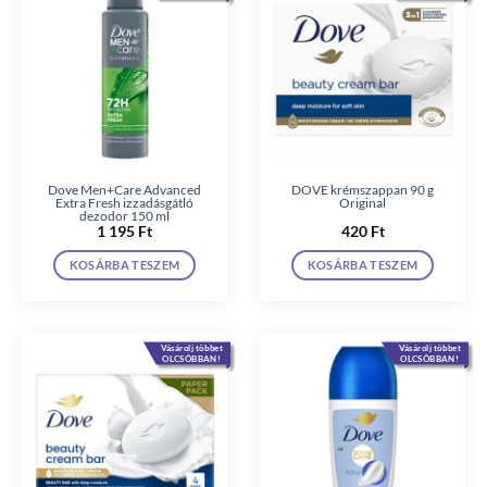
Dove Men+Care Advanced
DOVE krémszappan 90 g
Extra Fresh izzadásgátló
Original
dezodor 150 ml
1 195
Ft
420
Ft
KOSÁRBA TESZEM
KOSÁRBA TESZEM
Vásárolj többet
Vásárolj többet
OLCSÓBBAN!
OLCSÓBBAN!