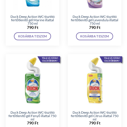
Duck Deep Action WC-tisztító
Duck Deep Action WC-tisztító
fertőtlenítő gél Marine illattal
fertőtlenítő gél Levendula illattal
750 ml
750 ml
790
Ft
790
Ft
KOSÁRBA TESZEM
KOSÁRBA TESZEM
Vásárolj többet
Vásárolj többet
OLCSÓBBAN!
OLCSÓBBAN!
Duck Deep Action WC-tisztító
Duck Deep Action WC-tisztító
fertőtlenítő gél Fenyő illattal 750
fertőtlenítő gél Citrus illattal 750
ml
ml
790
Ft
790
Ft