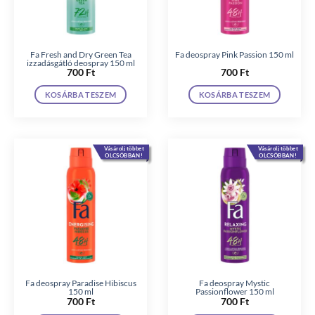
Fa Fresh and Dry Green Tea
Fa deospray Pink Passion 150 ml
izzadásgátló deospray 150 ml
700
Ft
700
Ft
KOSÁRBA TESZEM
KOSÁRBA TESZEM
Vásárolj többet
Vásárolj többet
OLCSÓBBAN!
OLCSÓBBAN!
Fa deospray Paradise Hibiscus
Fa deospray Mystic
150 ml
Passionflower 150 ml
700
Ft
700
Ft