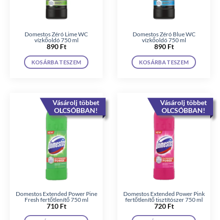
Domestos Zéró Lime WC
Domestos Zéró Blue WC
vízkőoldó 750 ml
vízkőoldó 750 ml
890
Ft
890
Ft
KOSÁRBA TESZEM
KOSÁRBA TESZEM
Vásárolj többet
Vásárolj többet
OLCSÓBBAN!
OLCSÓBBAN!
Domestos Extended Power Pine
Domestos Extended Power Pink
Fresh fertőtlenítő 750 ml
fertőtlenítő tisztítószer 750 ml
710
Ft
720
Ft