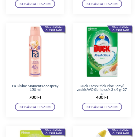
KOSÁRBA TESZEM
KOSÁRBA TESZEM
Vásárolj többet
Vásárolj többet
OLCSÓBBAN!
OLCSÓBBAN!
Fa Divine Moments deospray
Duck Fresh Stick Pine Fenyő
150 ml
zselés WC-öblítő csík 3 x 9 g (27
g)
700
Ft
430
Ft
KOSÁRBA TESZEM
KOSÁRBA TESZEM
Vásárolj többet
Vásárolj többet
OLCSÓBBAN!
OLCSÓBBAN!