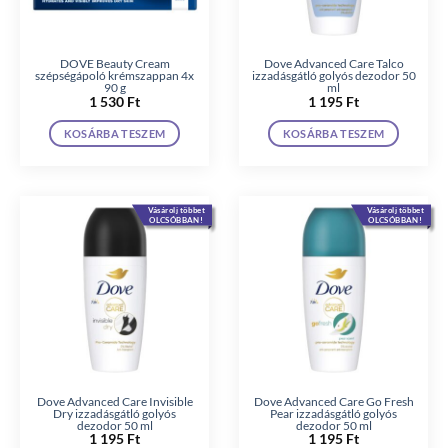
DOVE Beauty Cream
Dove Advanced Care Talco
szépségápoló krémszappan 4x
izzadásgátló golyós dezodor 50
90 g
ml
1 530
Ft
1 195
Ft
KOSÁRBA TESZEM
KOSÁRBA TESZEM
Vásárolj többet
Vásárolj többet
OLCSÓBBAN!
OLCSÓBBAN!
Dove Advanced Care Invisible
Dove Advanced Care Go Fresh
Dry izzadásgátló golyós
Pear izzadásgátló golyós
dezodor 50 ml
dezodor 50 ml
1 195
Ft
1 195
Ft