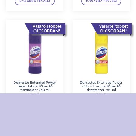
KOSÁRBA TESZEM
KOSÁRBA TESZEM
Vásárolj többet
Vásárolj többet
OLCSÓBBAN!
OLCSÓBBAN!
Domestos Extended Power
Domestos Extended Power
Levendula fertőtlenítő
Citrus Fresh fertőtlenítő
tisztítószer 750 ml
tisztítószer 750 ml
750
Ft
720
Ft
KOSÁRBA TESZEM
KOSÁRBA TESZEM
Vásárolj többet
Vásárolj többet
OLCSÓBBAN!
OLCSÓBBAN!