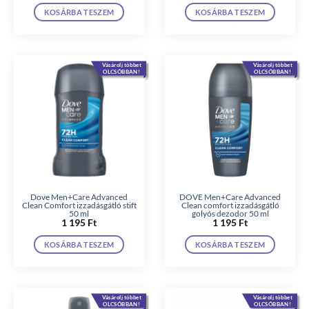
KOSÁRBA TESZEM
KOSÁRBA TESZEM
Vásárolj többet
Vásárolj többet
OLCSÓBBAN!
OLCSÓBBAN!
Dove Men+Care Advanced
DOVE Men+Care Advanced
Clean Comfort izzadásgátló stift
Clean comfort izzadásgátló
50 ml
golyós dezodor 50 ml
1 195
Ft
1 195
Ft
KOSÁRBA TESZEM
KOSÁRBA TESZEM
Vásárolj többet
Vásárolj többet
OLCSÓBBAN!
OLCSÓBBAN!