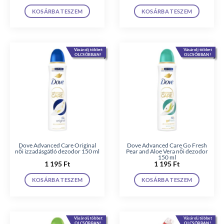
KOSÁRBA TESZEM
KOSÁRBA TESZEM
Vásárolj többet
Vásárolj többet
OLCSÓBBAN!
OLCSÓBBAN!
Dove Advanced Care Original
Dove Advanced Care Go Fresh
női izzadásgátló dezodor 150 ml
Pear and Aloe Vera női dezodor
150 ml
1 195
Ft
1 195
Ft
KOSÁRBA TESZEM
KOSÁRBA TESZEM
Vásárolj többet
Vásárolj többet
OLCSÓBBAN!
OLCSÓBBAN!