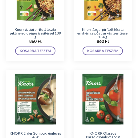
Knorr ázsiai pirított tészta
Knorr ázsiai pirított tészta
pikáns-zöldséges ízesítéssel 139
enyhén csípős csirkés ízesítéssel
g
134 g
860
Ft
860
Ft
KOSÁRBA TESZEM
KOSÁRBA TESZEM
KNORR Erdei Gombakrémleves
KNORR Olaszos
48g
Paradicsomleves 51g