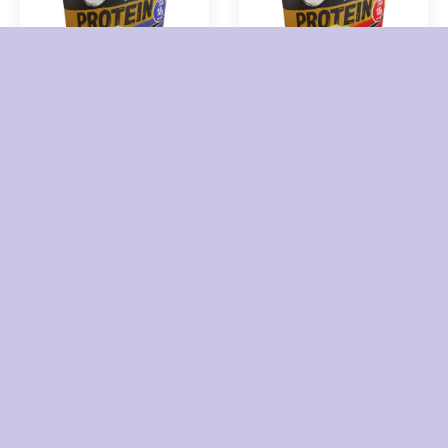
Nissin Soba PROTEIN Yakitori
Nissin Soba PROTEIN Chili
Poharas instant tésztaétel 90g
Poharas instant tésztaétel 93g
690
Ft
690
Ft
KOSÁRBA TESZEM
KOSÁRBA TESZEM
Vásárolj többet
KIÁRUSÍTÁS
OLCSÓBBAN!
-
800
Ft
Nissin Soba PROTEIN Classic
Bravos Classic pörkölt szemes
Poharas instant tésztaétel 92g
kávé 1 kg