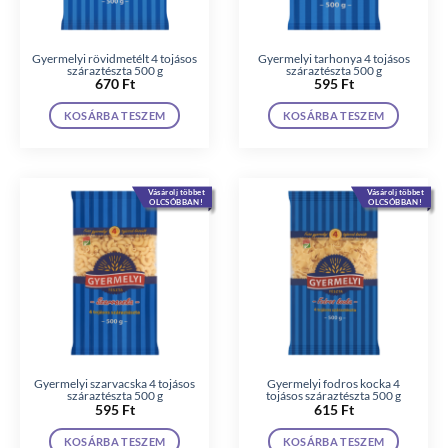
Gyermelyi rövidmetélt 4 tojásos
Gyermelyi tarhonya 4 tojásos
száraztészta 500 g
száraztészta 500 g
670
Ft
595
Ft
KOSÁRBA TESZEM
KOSÁRBA TESZEM
Vásárolj többet
Vásárolj többet
OLCSÓBBAN!
OLCSÓBBAN!
Gyermelyi szarvacska 4 tojásos
Gyermelyi fodros kocka 4
száraztészta 500 g
tojásos száraztészta 500 g
595
Ft
615
Ft
KOSÁRBA TESZEM
KOSÁRBA TESZEM