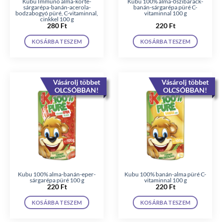
Kubu Immuno alma-körte-
Kubu 100% alma-őszibarack-
sárgarépa-banán-acerola-
banán-sárgarépa püré C-
bodzabogyó püré, C-vitaminnal,
vitaminnal 100 g
cinkkel 100 g
280
Ft
220
Ft
KOSÁRBA TESZEM
KOSÁRBA TESZEM
Vásárolj többet
Vásárolj többet
OLCSÓBBAN!
OLCSÓBBAN!
Kubu 100% alma-banán-eper-
Kubu 100% banán-alma püré C-
sárgarépa püré 100 g
vitaminnal 100 g
220
Ft
220
Ft
KOSÁRBA TESZEM
KOSÁRBA TESZEM