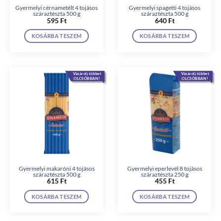
Gyermelyi cérnametélt 4 tojásos
Gyermelyi spagetti 4 tojásos
száraztészta 500 g
száraztészta 500 g
595
Ft
640
Ft
KOSÁRBA TESZEM
KOSÁRBA TESZEM
Vásárolj többet
Vásárolj többet
OLCSÓBBAN!
OLCSÓBBAN!
Gyermelyi makaróni 4 tojásos
Gyermelyi eperlevél 8 tojásos
száraztészta 500 g
száraztészta 250 g
615
Ft
455
Ft
KOSÁRBA TESZEM
KOSÁRBA TESZEM