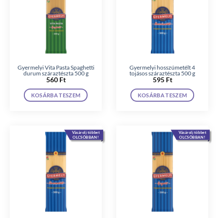
Gyermelyi Vita Pasta Spaghetti
Gyermelyi hosszúmetélt 4
durum száraztészta 500 g
tojásos száraztészta 500 g
560
Ft
595
Ft
KOSÁRBA TESZEM
KOSÁRBA TESZEM
Vásárolj többet
Vásárolj többet
OLCSÓBBAN!
OLCSÓBBAN!