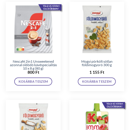
Vásárolj többet
OLCSÓBBAN!
Nescafé 2in1 Unsweetened
Mogyi pörkölt sótlan
azonnal oldódó kávéspecialitás
földimogyoró 300 g
10 x 8 g (80 g)
800
Ft
1 155
Ft
KOSÁRBA TESZEM
KOSÁRBA TESZEM
Vásárolj többet
OLCSÓBBAN!