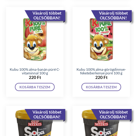
Vásárolj többet
Vásárolj többet
OLCSÓBBAN!
OLCSÓBBAN!
Kubu 100% alma-banán püré C-
Kubu 100% alma-görögdinnye-
vitaminnal 100 g
feketeberkenye püré 100 g
220
Ft
220
Ft
KOSÁRBA TESZEM
KOSÁRBA TESZEM
Vásárolj többet
Vásárolj többet
OLCSÓBBAN!
OLCSÓBBAN!