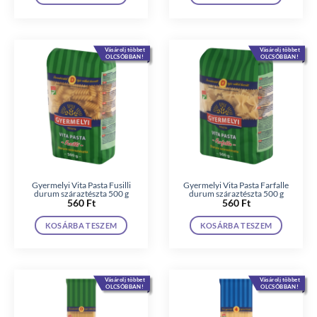
Vásárolj többet
Vásárolj többet
OLCSÓBBAN!
OLCSÓBBAN!
Gyermelyi Vita Pasta Fusilli
Gyermelyi Vita Pasta Farfalle
durum száraztészta 500 g
durum száraztészta 500 g
560
Ft
560
Ft
KOSÁRBA TESZEM
KOSÁRBA TESZEM
Vásárolj többet
Vásárolj többet
OLCSÓBBAN!
OLCSÓBBAN!