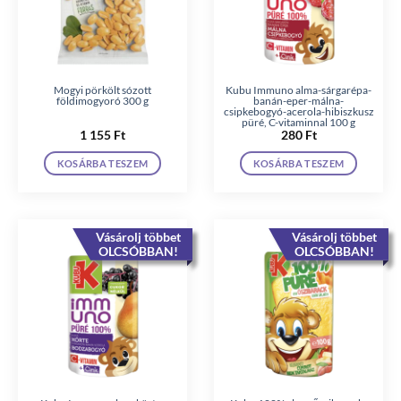
Mogyi pörkölt sózott
Kubu Immuno alma-sárgarépa-
földimogyoró 300 g
banán-eper-málna-
csipkebogyó-acerola-hibiszkusz
püré, C-vitaminnal 100 g
1 155
Ft
280
Ft
KOSÁRBA TESZEM
KOSÁRBA TESZEM
Vásárolj többet
Vásárolj többet
OLCSÓBBAN!
OLCSÓBBAN!