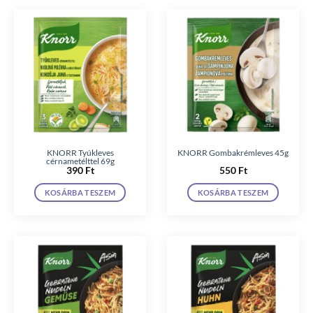
KNORR Tyúkleves
KNORR Gombakrémleves 45g
cérnametélttel 69g
390
Ft
550
Ft
KOSÁRBA TESZEM
KOSÁRBA TESZEM