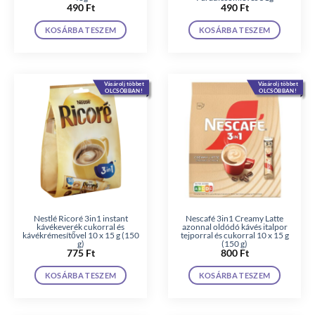
490
Ft
490
Ft
KOSÁRBA TESZEM
KOSÁRBA TESZEM
Vásárolj többet
Vásárolj többet
OLCSÓBBAN!
OLCSÓBBAN!
Nestlé Ricoré 3in1 instant
Nescafé 3in1 Creamy Latte
kávékeverék cukorral és
azonnal oldódó kávés italpor
kávékrémesítővel 10 x 15 g (150
tejporral és cukorral 10 x 15 g
g)
(150 g)
775
Ft
800
Ft
KOSÁRBA TESZEM
KOSÁRBA TESZEM