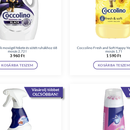
k mosógél fekete és sötét ruhákhoz 68
Coccolino Fresh and Soft Happy Ye
mosás 2,72 l
mosás 1,7 l
3 960
Ft
1 590
Ft
KOSÁRBA TESZEM
KOSÁRBA TESZEM
Vásárolj többet
V
OLCSÓBBAN!