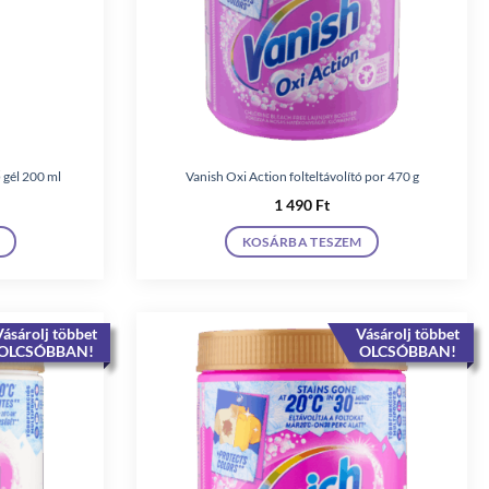
 gél 200 ml
Vanish Oxi Action folteltávolító por 470 g
1 490
Ft
KOSÁRBA TESZEM
ásárolj többet
Vásárolj többet
OLCSÓBBAN!
OLCSÓBBAN!