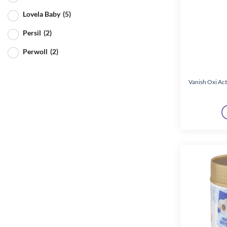
Lovela Baby
(5)
Persil
(2)
Perwoll
(2)
Sanytol
(6)
Vanish Oxi Acti
Silan
(9)
Surf
(2)
Tomi
(2)
Ultra
(8)
Vanish
(12)
Well Done
(4)
Woolite
(4)