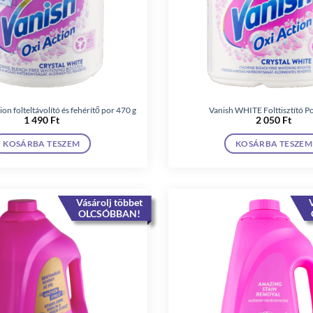
on folteltávolító és fehérítő por 470 g
Vanish WHITE Folttisztító P
1 490
Ft
2 050
Ft
KOSÁRBA TESZEM
KOSÁRBA TESZEM
Vásárolj többet
V
OLCSÓBBAN!