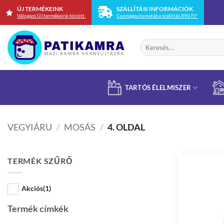
Skip
ÚJ TERMÉKEINK
SZÁLLÍTÁSI INFORMÁCIÓK
Válogass ÚJ termékeink között.
Csomagautomatába szállítás 890 Ft*
to
content
Keresés
a
következőre:
TARTÓS ÉLELMISZER
VEGYIÁRU
/
MOSÁS
/
4. OLDAL
TERMÉK SZŰRŐ
Akciós
(1)
Termék címkék