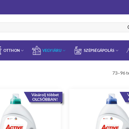
OTTHON
VEGYIÁRU
SZÉPSÉGÁPOLÁS
73–96 t
Vásárolj többet
V
OLCSÓBBAN!