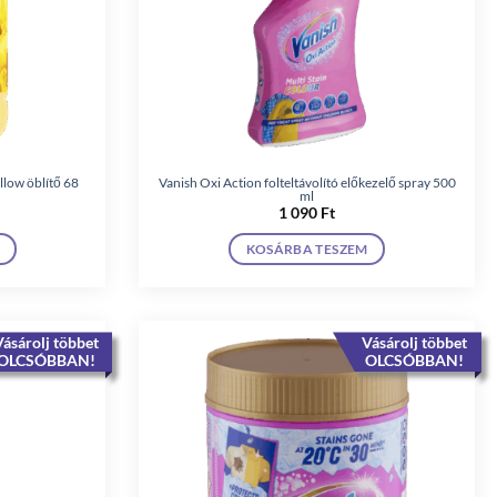
llow öblítő 68
Vanish Oxi Action folteltávolító előkezelő spray 500
ml
1 090
Ft
KOSÁRBA TESZEM
ásárolj többet
Vásárolj többet
OLCSÓBBAN!
OLCSÓBBAN!