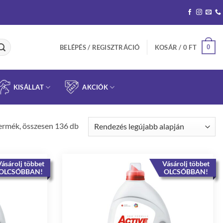
0
BELÉPÉS / REGISZTRÁCIÓ
KOSÁR /
0
FT
KISÁLLAT
AKCIÓK
Sorted
ermék, összesen 136 db
by
latest
ásárolj többet
Vásárolj többet
OLCSÓBBAN!
OLCSÓBBAN!