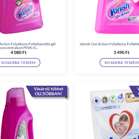
Action Folyékony Folteltávolító gél
Vanish Oxi Action Folyékony Folteltá
koncentrátum PINK 4 L
4 080
Ft
3 490
Ft
KOSÁRBA TESZEM
KOSÁRBA TESZEM
Vásárolj többet
V
OLCSÓBBAN!