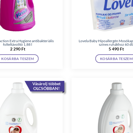
ction Extra Hygiene antibakteriális
Lovela Baby Hipoallergén Mosókaps
folteltávolító 1,88 l
színes ruhákhoz 60 d
2 290
Ft
5 490
Ft
KOSÁRBA TESZEM
KOSÁRBA TESZEM
Vásárolj többet
OLCSÓBBAN!