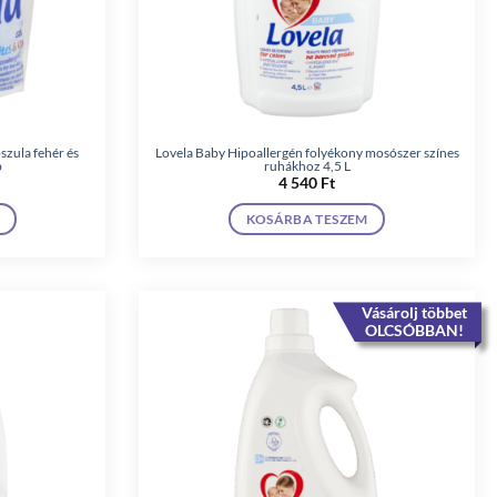
zula fehér és
Lovela Baby Hipoallergén folyékony mosószer színes
b
ruhákhoz 4,5 L
4 540
Ft
KOSÁRBA TESZEM
Vásárolj többet
OLCSÓBBAN!