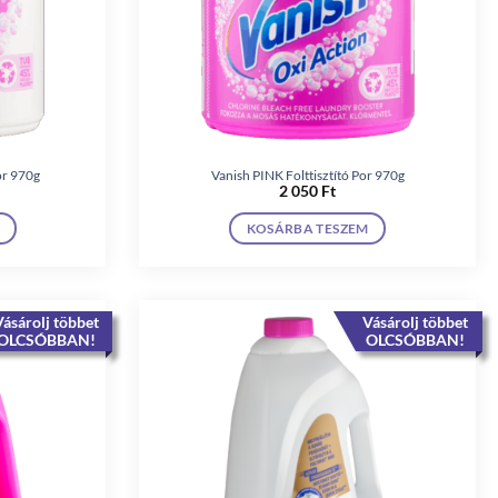
or 970g
Vanish PINK Folttisztító Por 970g
2 050
Ft
KOSÁRBA TESZEM
ásárolj többet
Vásárolj többet
OLCSÓBBAN!
OLCSÓBBAN!