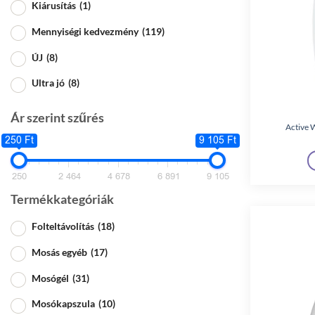
Kiárusítás
(1)
Mennyiségi kedvezmény
(119)
ÚJ
(8)
Ultra jó
(8)
Ár szerint szűrés
Active 
250 Ft
9 105 Ft
250
2 464
4 678
6 891
9 105
Termékkategóriák
Folteltávolítás
(18)
Mosás egyéb
(17)
Mosógél
(31)
Mosókapszula
(10)