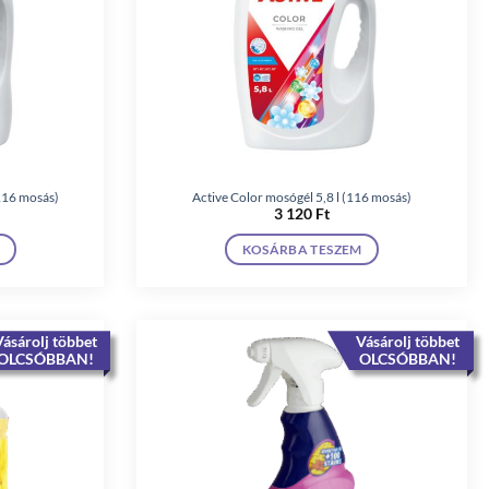
(116 mosás)
Active Color mosógél 5,8 l (116 mosás)
3 120
Ft
KOSÁRBA TESZEM
ásárolj többet
Vásárolj többet
OLCSÓBBAN!
OLCSÓBBAN!