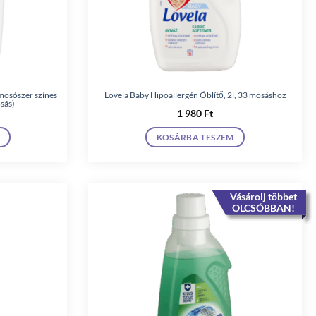
mosószer színes
Lovela Baby Hipoallergén Öblítő, 2l, 33 mosáshoz
osás)
1 980
Ft
KOSÁRBA TESZEM
Vásárolj többet
OLCSÓBBAN!