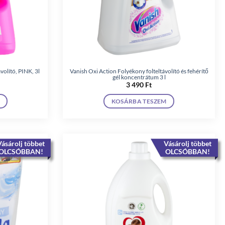
volító, PINK, 3l
Vanish Oxi Action Folyékony folteltávolító és fehérítő
gél koncentrátum 3 l
3 490
Ft
KOSÁRBA TESZEM
ásárolj többet
Vásárolj többet
OLCSÓBBAN!
OLCSÓBBAN!