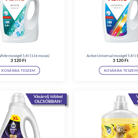
White mosógél 5,8 l (116 mosás)
Active Universal mosógél 5,8 l 
3 120
Ft
3 120
Ft
KOSÁRBA TESZEM
KOSÁRBA TESZEM
Vásárolj többet
V
OLCSÓBBAN!