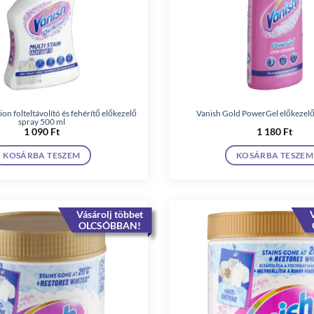
on folteltávolító és fehérítő előkezelő
Vanish Gold PowerGel előkezelő
spray 500 ml
1 090
Ft
1 180
Ft
KOSÁRBA TESZEM
KOSÁRBA TESZEM
Vásárolj többet
V
OLCSÓBBAN!