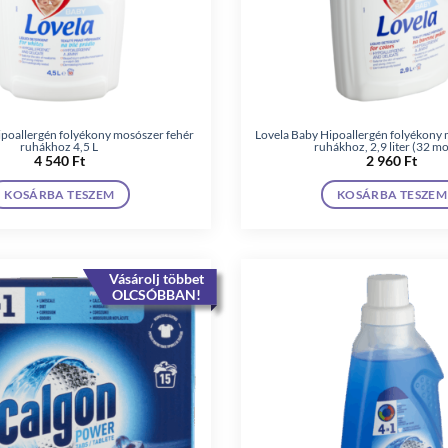
ipoallergén folyékony mosószer fehér
Lovela Baby Hipoallergén folyékony 
ruhákhoz 4,5 L
ruhákhoz, 2,9 liter (32 m
4 540
Ft
2 960
Ft
KOSÁRBA TESZEM
KOSÁRBA TESZEM
Vásárolj többet
OLCSÓBBAN!