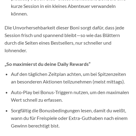
kurze Session in ein kleines Abenteuer verwandeln
können.
Die Unvorhersehbarkeit dieser Boni sorgt dafür, dass jede
Session frisch und spannend bleibt—so wie das Blättern
durch die Seiten eines Bestsellers, nur schneller und
lohnender.
„So maximierst du deine Daily Rewards“
Auf den täglichen Zeitplan achten, um bei Spitzenzeiten
an besonderen Aktionen teilzunehmen (meist mittags).
Auto‑Play bei Bonus-Triggern nutzen, um den maximalen
Wert schnell zu erfassen.
Sorgfältig die Bonusbedingungen lesen, damit du weißt,
wann du für Freispiele oder Extra-Guthaben nach einem
Gewinn berechtigt bist.