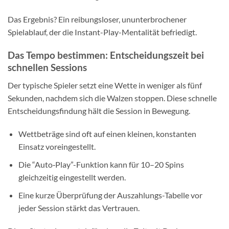
Das Ergebnis? Ein reibungsloser, ununterbrochener
Spielablauf, der die Instant-Play-Mentalität befriedigt.
Das Tempo bestimmen: Entscheidungszeit bei
schnellen Sessions
Der typische Spieler setzt eine Wette in weniger als fünf
Sekunden, nachdem sich die Walzen stoppen. Diese schnelle
Entscheidungsfindung hält die Session in Bewegung.
Wettbeträge sind oft auf einen kleinen, konstanten
Einsatz voreingestellt.
Die “Auto‑Play”-Funktion kann für 10–20 Spins
gleichzeitig eingestellt werden.
Eine kurze Überprüfung der Auszahlungs-Tabelle vor
jeder Session stärkt das Vertrauen.