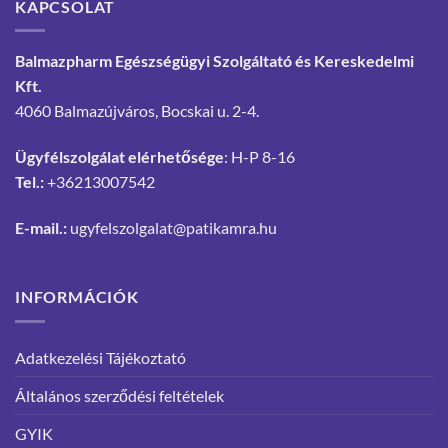
KAPCSOLAT
Balmazpharm Egészségügyi Szolgáltató és Kereskedelmi
Kft.
4060 Balmazújváros, Bocskai u. 2-4.
Ügyfélszolgálat elérhetősége
: H-P 8-16
Tel.:
+36213007542
E-mail.:
ugyfelszolgalat@patikamra.hu
INFORMÁCIÓK
Adatkezelési Tájékoztató
Általános szerződési feltételek
GYIK