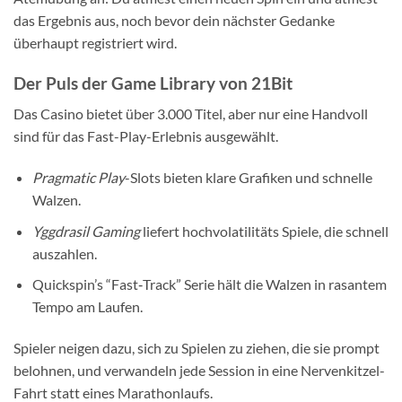
das Ergebnis aus, noch bevor dein nächster Gedanke
überhaupt registriert wird.
Der Puls der Game Library von 21Bit
Das Casino bietet über 3.000 Titel, aber nur eine Handvoll
sind für das Fast-Play-Erlebnis ausgewählt.
Pragmatic Play
-Slots bieten klare Grafiken und schnelle
Walzen.
Yggdrasil Gaming
liefert hochvolatilitäts Spiele, die schnell
auszahlen.
Quickspin’s “Fast‑Track” Serie hält die Walzen in rasantem
Tempo am Laufen.
Spieler neigen dazu, sich zu Spielen zu ziehen, die sie prompt
belohnen, und verwandeln jede Session in eine Nervenkitzel-
Fahrt statt eines Marathonlaufs.