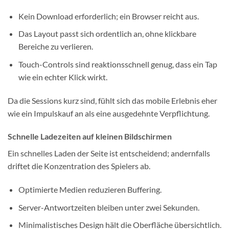
Kein Download erforderlich; ein Browser reicht aus.
Das Layout passt sich ordentlich an, ohne klickbare
Bereiche zu verlieren.
Touch-Controls sind reaktionsschnell genug, dass ein Tap
wie ein echter Klick wirkt.
Da die Sessions kurz sind, fühlt sich das mobile Erlebnis eher
wie ein Impulskauf an als eine ausgedehnte Verpflichtung.
Schnelle Ladezeiten auf kleinen Bildschirmen
Ein schnelles Laden der Seite ist entscheidend; andernfalls
driftet die Konzentration des Spielers ab.
Optimierte Medien reduzieren Buffering.
Server-Antwortzeiten bleiben unter zwei Sekunden.
Minimalistisches Design hält die Oberfläche übersichtlich.