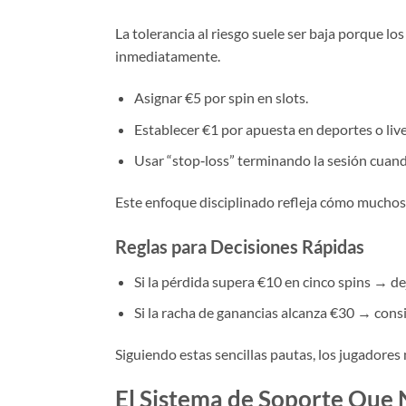
La tolerancia al riesgo suele ser baja porque 
inmediatamente.
Asignar €5 por spin en slots.
Establecer €1 por apuesta en deportes o live
Usar “stop‑loss” terminando la sesión cuando
Este enfoque disciplinado refleja cómo muchos 
Reglas para Decisiones Rápidas
Si la pérdida supera €10 en cinco spins → dej
Si la racha de ganancias alcanza €30 → consid
Siguiendo estas sencillas pautas, los jugadores
El Sistema de Soporte Qu