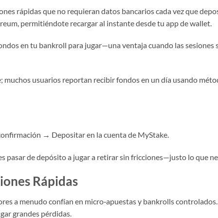
iones rápidas que no requieran datos bancarios cada vez que depo
eum, permitiéndote recargar al instante desde tu app de wallet.
ondos en tu bankroll para jugar—una ventaja cuando las sesiones s
e; muchos usuarios reportan recibir fondos en un día usando mét
 confirmación → Depositar en la cuenta de MyStake.
es pasar de depósito a jugar a retirar sin fricciones—justo lo que ne
iones Rápidas
ores a menudo confían en micro‑apuestas y bankrolls controlados.
gar grandes pérdidas.