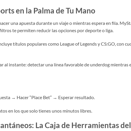
orts en la Palma de Tu Mano
cer una apuesta durante un viaje o mientras espera en fila. MySta
iltros te permiten reducir las opciones por deporte o liga.
incluye títulos populares como League of Legends y CS:GO, con cuo
nar al instante: detectar una línea favorable de underdog mientras 
uesta → Hacer “Place Bet” → Esperar resultado.
tos en los que solo tienes unos minutos libres.
tantáneos: La Caja de Herramientas d