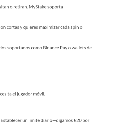
sitan o retiran. MyStake soporta
on cortas y quieres maximizar cada spin o
odos soportados como Binance Pay o wallets de
cesita el jugador móvil.
 Establecer un límite diario—digamos €20 por