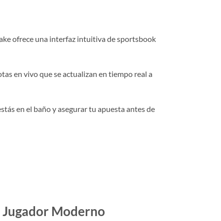
ke ofrece una interfaz intuitiva de sportsbook
tas en vivo que se actualizan en tiempo real a
estás en el baño y asegurar tu apuesta antes de
el Jugador Moderno