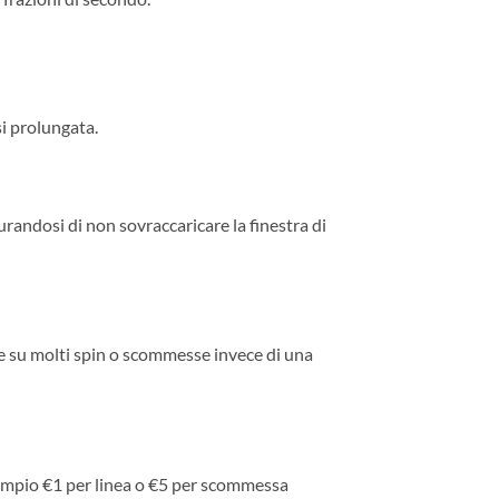
si prolungata.
andosi di non sovraccaricare la finestra di
e su molti spin o scommesse invece di una
mpio €1 per linea o €5 per scommessa