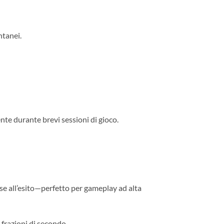
ntanei.
nte durante brevi sessioni di gioco.
se all’esito—perfetto per gameplay ad alta
 frazioni di secondo.