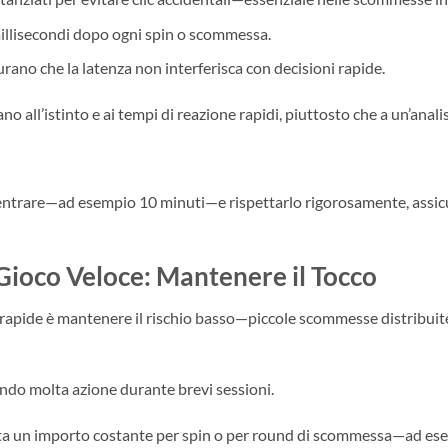
millisecondi dopo ogni spin o scommessa.
urano che la latenza non interferisca con decisioni rapide.
o all’istinto e ai tempi di reazione rapidi, piuttosto che a un’anali
ntrare—ad esempio 10 minuti—e rispettarlo rigorosamente, assicur
 Gioco Veloce: Mantenere il Tocco
 rapide è mantenere il rischio basso—piccole scommesse distribuit
endo molta azione durante brevi sessioni.
a un importo costante per spin o per round di scommessa—ad ese