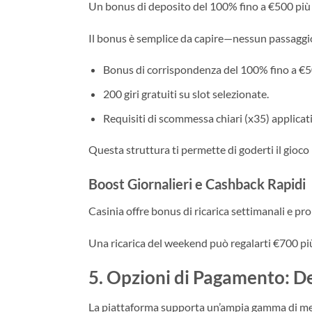
Un bonus di deposito del 100% fino a €500 più gi
Il bonus è semplice da capire—nessun passaggio
Bonus di corrispondenza del 100% fino a €5
200 giri gratuiti su slot selezionate.
Requisiti di scommessa chiari (x35) applicat
Questa struttura ti permette di goderti il gioco
Boost Giornalieri e Cashback Rapidi
Casinia offre bonus di ricarica settimanali e p
Una ricarica del weekend può regalarti €700 più
5. Opzioni di Pagamento: De
La piattaforma supporta un’ampia gamma di meto