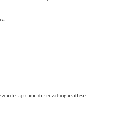
re.
 vincite rapidamente senza lunghe attese.