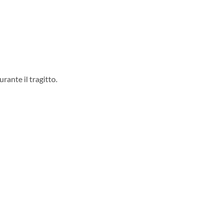
rante il tragitto.