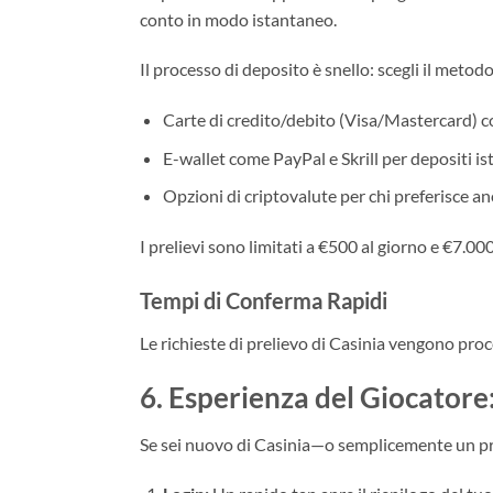
conto in modo istantaneo.
Il processo di deposito è snello: scegli il metodo,
Carte di credito/debito (Visa/Mastercard) co
E-wallet come PayPal e Skrill per depositi is
Opzioni di criptovalute per chi preferisce a
I prelievi sono limitati a €500 al giorno e €7.0
Tempi di Conferma Rapidi
Le richieste di prelievo di Casinia vengono pr
6. Esperienza del Giocatore:
Se sei nuovo di Casinia—o semplicemente un pr