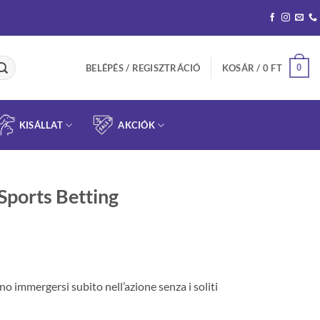
0
BELÉPÉS / REGISZTRÁCIÓ
KOSÁR /
0
FT
KISÁLLAT
AKCIÓK
 Sports Betting
 immergersi subito nell’azione senza i soliti