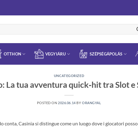
OTTHON
VEGYIÁRU
SZÉPSÉGÁPOLÁS
UNCATEGORIZED
: La tua avventura quick‑hit tra Slot e
POSTED ON
2026.06.14
BY
ORANGYAL
conta, Casinia si distingue come un luogo dove i giocatori possono