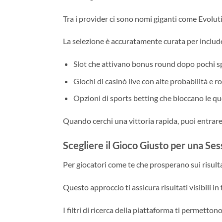
Tra i provider ci sono nomi giganti come Evolutio
La selezione è accuratamente curata per include
Slot che attivano bonus round dopo pochi sp
Giochi di casinò live con alte probabilità e r
Opzioni di sports betting che bloccano le q
Quando cerchi una vittoria rapida, puoi entrare i
Scegliere il Gioco Giusto per una Se
Per giocatori come te che prosperano sui risultati
Questo approccio ti assicura risultati visibili in
I filtri di ricerca della piattaforma ti permetto