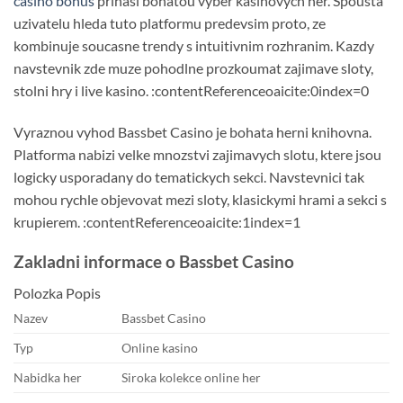
casino bonus
prinasi bohatou vyber kasinovych her. Spousta
uzivatelu hleda tuto platformu predevsim proto, ze
kombinuje soucasne trendy s intuitivnim rozhranim. Kazdy
navstevnik zde muze pohodlne prozkoumat zajimave sloty,
stolni hry i live kasino. :contentReferenceoaicite:0index=0
Vyraznou vyhod Bassbet Casino je bohata herni knihovna.
Platforma nabizi velke mnozstvi zajimavych slotu, ktere jsou
logicky usporadany do tematickych sekci. Navstevnici tak
mohou rychle objevovat mezi sloty, klasickymi hrami a sekci s
krupierem. :contentReferenceoaicite:1index=1
Zakladni informace o Bassbet Casino
Polozka Popis
Nazev
Bassbet Casino
Typ
Online kasino
Nabidka her
Siroka kolekce online her