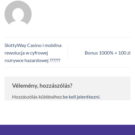
SlottyWay Casino i mobilna
rewolucja w cyfrowej
Bonus 1000% + 100 zl
rozrywce hazardowej ??????
Vélemény, hozzászólás?
Hozzászólás küldéséhez
be kell jelentkezni
.