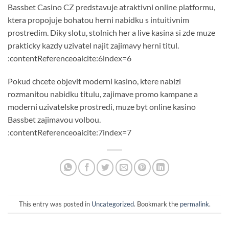
Bassbet Casino CZ predstavuje atraktivni online platformu,
ktera propojuje bohatou herni nabidku s intuitivnim
prostredim. Diky slotu, stolnich her a live kasina si zde muze
prakticky kazdy uzivatel najit zajimavy herni titul.
:contentReferenceoaicite:6index=6
Pokud chcete objevit moderni kasino, ktere nabizi
rozmanitou nabidku titulu, zajimave promo kampane a
moderni uzivatelske prostredi, muze byt online kasino
Bassbet zajimavou volbou.
:contentReferenceoaicite:7index=7
This entry was posted in
Uncategorized
. Bookmark the
permalink
.