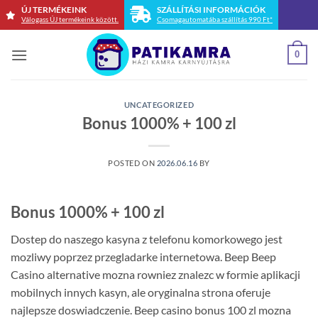
Skip
ÚJ TERMÉKEINK
SZÁLLÍTÁSI INFORMÁCIÓK
Válogass ÚJ termékeink között.
Csomagautomatába szállítás 990 Ft*
to
content
0
UNCATEGORIZED
Bonus 1000% + 100 zl
POSTED ON
2026.06.16
BY
Bonus 1000% + 100 zl
Dostep do naszego kasyna z telefonu komorkowego jest
mozliwy poprzez przegladarke internetowa. Beep Beep
Casino alternative mozna rowniez znalezc w formie aplikacji
mobilnych innych kasyn, ale oryginalna strona oferuje
najlepsze doswiadczenie. Beep casino bonus 100 zl mozna