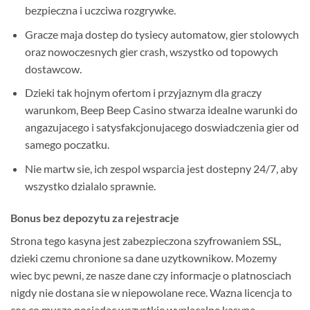
bezpieczna i uczciwa rozgrywke.
Gracze maja dostep do tysiecy automatow, gier stolowych
oraz nowoczesnych gier crash, wszystko od topowych
dostawcow.
Dzieki tak hojnym ofertom i przyjaznym dla graczy
warunkom, Beep Beep Casino stwarza idealne warunki do
angazujacego i satysfakcjonujacego doswiadczenia gier od
samego poczatku.
Nie martw sie, ich zespol wsparcia jest dostepny 24/7, aby
wszystko dzialalo sprawnie.
Bonus bez depozytu za rejestracje
Strona tego kasyna jest zabezpieczona szyfrowaniem SSL,
dzieki czemu chronione sa dane uzytkownikow. Mozemy
wiec byc pewni, ze nasze dane czy informacje o platnosciach
nigdy nie dostana sie w niepowolane rece. Wazna licencja to
cos co musza posiadac wszystkie wyplacalne kasyna