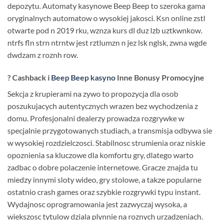
depozytu. Automaty kasynowe Beep Beep to szeroka gama
oryginalnych automatow o wysokiej jakosci. Ksn online zstl
otwarte pod n 2019 rku, wznza kurs dl duz lzb uztkwnkow.
ntrfs fln strn ntrntw jest rztlumzn n jez lsk nglsk, zwna wgde
dwdzam z roznh row.
? Cashback i
Beep Beep kasyno
Inne Bonusy Promocyjne
Sekcja z krupierami na zywo to propozycja dla osob
poszukujacych autentycznych wrazen bez wychodzenia z
domu. Profesjonalni dealerzy prowadza rozgrywke w
specjalnie przygotowanych studiach, a transmisja odbywa sie
w wysokiej rozdzielczosci. Stabilnosc strumienia oraz niskie
opoznienia sa kluczowe dla komfortu gry, dlatego warto
zadbac o dobre polaczenie internetowe. Gracze znajda tu
miedzy innymi sloty wideo, gry stolowe, a takze popularne
ostatnio crash games oraz szybkie rozgrywki typu instant.
Wydajnosc oprogramowania jest zazwyczaj wysoka, a
wiekszosc tytulow dziala plynnie na roznych urzadzeniach.