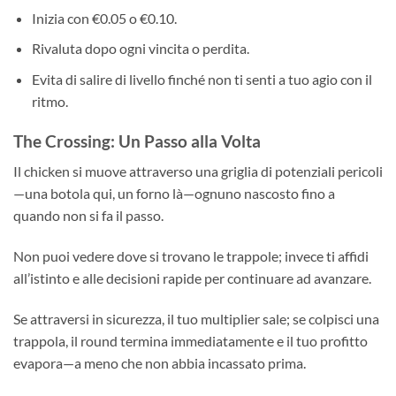
Inizia con €0.05 o €0.10.
Rivaluta dopo ogni vincita o perdita.
Evita di salire di livello finché non ti senti a tuo agio con il
ritmo.
The Crossing: Un Passo alla Volta
Il chicken si muove attraverso una griglia di potenziali pericoli
—una botola qui, un forno là—ognuno nascosto fino a
quando non si fa il passo.
Non puoi vedere dove si trovano le trappole; invece ti affidi
all’istinto e alle decisioni rapide per continuare ad avanzare.
Se attraversi in sicurezza, il tuo multiplier sale; se colpisci una
trappola, il round termina immediatamente e il tuo profitto
evapora—a meno che non abbia incassato prima.