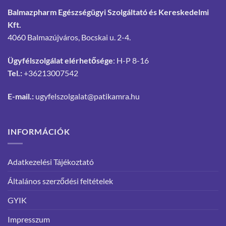
Balmazpharm Egészségügyi Szolgáltató és Kereskedelmi
Kft.
4060 Balmazújváros, Bocskai u. 2-4.
Ügyfélszolgálat elérhetősége
: H-P 8-16
Tel.:
+36213007542
E-mail.:
ugyfelszolgalat@patikamra.hu
INFORMÁCIÓK
Adatkezelési Tájékoztató
Általános szerződési feltételek
GYIK
Impresszum