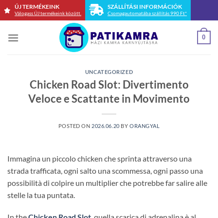
Skip
ÚJ TERMÉKEINK
SZÁLLÍTÁSI INFORMÁCIÓK
Válogass ÚJ termékeink között.
Csomagautomatába szállítás 990 Ft*
to
content
0
UNCATEGORIZED
Chicken Road Slot: Divertimento
Veloce e Scattante in Movimento
POSTED ON
2026.06.20
BY
ORANGYAL
Immagina un piccolo chicken che sprinta attraverso una
strada trafficata, ogni salto una scommessa, ogni passo una
possibilità di colpire un multiplier che potrebbe far salire alle
stelle la tua puntata.
In the
Chicken Road Slot
, quella scarica di adrenalina è al