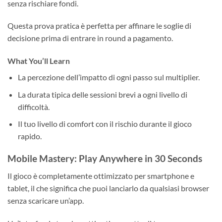
senza rischiare fondi.
Questa prova pratica è perfetta per affinare le soglie di
decisione prima di entrare in round a pagamento.
What You’ll Learn
La percezione dell’impatto di ogni passo sul multiplier.
La durata tipica delle sessioni brevi a ogni livello di
difficoltà.
Il tuo livello di comfort con il rischio durante il gioco
rapido.
Mobile Mastery: Play Anywhere in 30 Seconds
Il gioco è completamente ottimizzato per smartphone e
tablet, il che significa che puoi lanciarlo da qualsiasi browser
senza scaricare un’app.