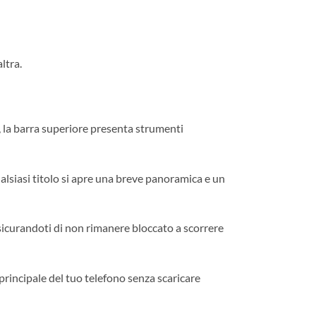
ltra.
, la barra superiore presenta strumenti
ualsiasi titolo si apre una breve panoramica e un
assicurandoti di non rimanere bloccato a scorrere
rincipale del tuo telefono senza scaricare