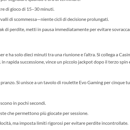
re di gioco di 15–30 minuti.
valli di scommessa—niente cicli di decisione prolungati.
eak di perdite, metti in pausa immediatamente per evitare sovraccar
e ha solo dieci minuti tra una riunione e l’altra. Si collega a Casin
in rapida successione, vince un piccolo jackpot dopo il terzo spin 
sa pranzo. Si unisce a un tavolo di roulette Evo Gaming per cinque
iscono in pochi secondi.
te che permettono più giocate per sessione.
cità, ma imposta limiti rigorosi per evitare perdite incontrollate.