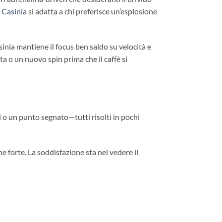
,
Casinia
si adatta a chi preferisce un’esplosione
sinia mantiene il focus ben saldo su velocità e
ta o un nuovo spin prima che il caffè si
l o un punto segnato—tutti risolti in pochi
ne forte. La soddisfazione sta nel vedere il