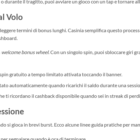
a o durante il tragitto, puoi avviare un gioco con un tap e tornare a
al Volo
di leggere termini di bonus lunghi. Casinia semplifica questo proce
ashboard.
a
welcome bonus wheel
. Con un singolo spin, puoi sbloccare giri g
in gratuito a tempo limitato attivata toccando il banner.
ato automaticamente quando ricarichi il saldo durante una sessio
he ti ricordano il cashback disponibile quando sei in streak di perdi
essione
o si gioca in brevi burst. Ecco alcune linee guida pratiche per man
 per segnalare quando è ora di terminare.