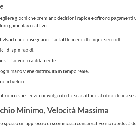
de
cegliere giochi che premiano decisioni rapide e offrono pagamenti ve
l loro gameplay reattivo.
 vivaci che consegnano risultati in meno di cinque secondi.
cli di spin rapidi.
che si risolvono rapidamente.
 ogni mano viene distribuita in tempo reale.
round veloci.
ffrono esperienze coinvolgenti che si adattano al ritmo di una ses
schio Minimo, Velocità Massima
no spesso un approccio di scommessa conservativo ma rapido. L’ide