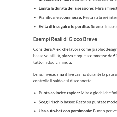
Limita la durata della sessione:
Mira a finest
Pianifica le scommesse:
Resta su brevi inter
Evita di inseguire le perdite:
Se entri in str
Esempi Reali di Gioco Breve
Considera Alex, che lavora come graphic designer 
bassa volatilità, piazza cinque scommesse da €1 
tutto in dodici minuti.
Lena, invece, ama il live casino durante la pau
controlla il saldo e si disconnette.
Punta a vincite rapide:
Mira a giochi che fin
Scegli rischio basso:
Resta su puntate modes
Usa auto‑bet con parsimonia:
Buono per velo