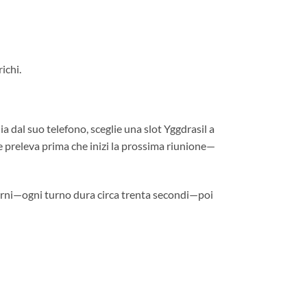
ichi.
ia dal suo telefono, sceglie una slot Yggdrasil a
e preleva prima che inizi la prossima riunione—
 turni—ogni turno dura circa trenta secondi—poi