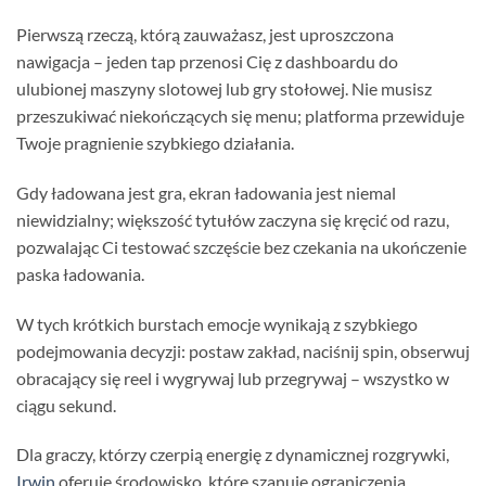
Pierwszą rzeczą, którą zauważasz, jest uproszczona
nawigacja – jeden tap przenosi Cię z dashboardu do
ulubionej maszyny slotowej lub gry stołowej. Nie musisz
przeszukiwać niekończących się menu; platforma przewiduje
Twoje pragnienie szybkiego działania.
Gdy ładowana jest gra, ekran ładowania jest niemal
niewidzialny; większość tytułów zaczyna się kręcić od razu,
pozwalając Ci testować szczęście bez czekania na ukończenie
paska ładowania.
W tych krótkich burstach emocje wynikają z szybkiego
podejmowania decyzji: postaw zakład, naciśnij spin, obserwuj
obracający się reel i wygrywaj lub przegrywaj – wszystko w
ciągu sekund.
Dla graczy, którzy czerpią energię z dynamicznej rozgrywki,
Irwin
oferuje środowisko, które szanuje ograniczenia