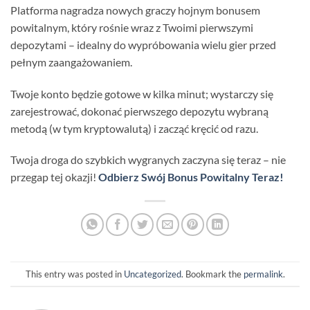
Platforma nagradza nowych graczy hojnym bonusem
powitalnym, który rośnie wraz z Twoimi pierwszymi
depozytami – idealny do wypróbowania wielu gier przed
pełnym zaangażowaniem.
Twoje konto będzie gotowe w kilka minut; wystarczy się
zarejestrować, dokonać pierwszego depozytu wybraną
metodą (w tym kryptowalutą) i zacząć kręcić od razu.
Twoja droga do szybkich wygranych zaczyna się teraz – nie
przegap tej okazji!
Odbierz Swój Bonus Powitalny Teraz!
This entry was posted in
Uncategorized
. Bookmark the
permalink
.