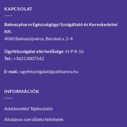
KAPCSOLAT
Balmazpharm Egészségügyi Szolgáltató és Kereskedelmi
Kft.
4060 Balmazújváros, Bocskai u. 2-4.
Ügyfélszolgálat elérhetősége
: H-P 8-16
Tel.:
+36213007542
E-mail.:
ugyfelszolgalat@patikamra.hu
INFORMÁCIÓK
Adatkezelési Tájékoztató
Általános szerződési feltételek