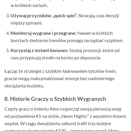
w krótkich seriach.
Używaj przycisków „quick spin”:
Skracają czas decyzji
między spinami.
Monitoruj wygrane i przegrane:
Nawet w krótkich
burstach śledzenie trendów pomaga zarządzać ryzykiem.
Korzystaj z instant bonuses:
Szukaj promocji, które od
razu przypisują środki na konto po depozycie.
Łącząc te strategie z szybkim ładowaniem tytułów Irwin,
gracze mogą maksymalizować emocje bez nadmiernego
obciążania budżetu.
8. Historie Graczy o Szybkich Wygranych
Częsty gracz o imieniu Alex rozpoczął swoją pierwszą sesję
od postawienia €5 na slotie „Neon Nights” z wysokimi liniami
wypłat. W ciągu dwudziestu sekund trafił trzy kolejne
wygrane na łączną kwotę €120 – imponujący zwrot, który