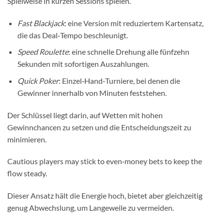
Spielweise in kurzen Sessions spielen.
Fast Blackjack
: eine Version mit reduziertem Kartensatz,
die das Deal‑Tempo beschleunigt.
Speed Roulette
: eine schnelle Drehung alle fünfzehn
Sekunden mit sofortigen Auszahlungen.
Quick Poker
: Einzel‑Hand‑Turniere, bei denen die
Gewinner innerhalb von Minuten feststehen.
Der Schlüssel liegt darin, auf Wetten mit hohen
Gewinnchancen zu setzen und die Entscheidungszeit zu
minimieren.
Cautious players may stick to even‑money bets to keep the
flow steady.
Dieser Ansatz hält die Energie hoch, bietet aber gleichzeitig
genug Abwechslung, um Langeweile zu vermeiden.