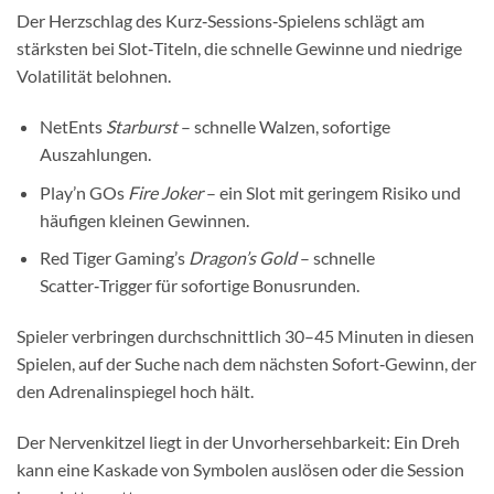
Der Herzschlag des Kurz‑Sessions‑Spielens schlägt am
stärksten bei Slot‑Titeln, die schnelle Gewinne und niedrige
Volatilität belohnen.
NetEnts
Starburst
– schnelle Walzen, sofortige
Auszahlungen.
Play’n GOs
Fire Joker
– ein Slot mit geringem Risiko und
häufigen kleinen Gewinnen.
Red Tiger Gaming’s
Dragon’s Gold
– schnelle
Scatter‑Trigger für sofortige Bonusrunden.
Spieler verbringen durchschnittlich 30–45 Minuten in diesen
Spielen, auf der Suche nach dem nächsten Sofort‑Gewinn, der
den Adrenalinspiegel hoch hält.
Der Nervenkitzel liegt in der Unvorhersehbarkeit: Ein Dreh
kann eine Kaskade von Symbolen auslösen oder die Session