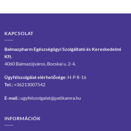
KAPCSOLAT
Balmazpharm Egészségügyi Szolgáltató és Kereskedelmi
Kft.
4060 Balmazújváros, Bocskai u. 2-4.
Ügyfélszolgálat elérhetősége
: H-P 8-16
Tel.:
+36213007542
E-mail.:
ugyfelszolgalat@patikamra.hu
INFORMÁCIÓK