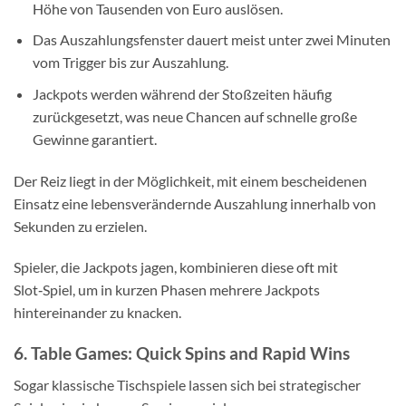
Höhe von Tausenden von Euro auslösen.
Das Auszahlungsfenster dauert meist unter zwei Minuten
vom Trigger bis zur Auszahlung.
Jackpots werden während der Stoßzeiten häufig
zurückgesetzt, was neue Chancen auf schnelle große
Gewinne garantiert.
Der Reiz liegt in der Möglichkeit, mit einem bescheidenen
Einsatz eine lebensverändernde Auszahlung innerhalb von
Sekunden zu erzielen.
Spieler, die Jackpots jagen, kombinieren diese oft mit
Slot‑Spiel, um in kurzen Phasen mehrere Jackpots
hintereinander zu knacken.
6. Table Games: Quick Spins and Rapid Wins
Sogar klassische Tischspiele lassen sich bei strategischer