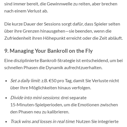
sind immer bereit, die Gewinnwelle zu reiten, aber brechen
nach einem Verlust ab.
Die kurze Dauer der Sessions sorgt dafür, dass Spieler selten
über ihre Grenzen hinausgehen—sie beenden, wenn die
Zufriedenheit ihren Höhepunkt erreicht oder die Zeit abläuft.
9. Managing Your Bankroll on the Fly
Eine disziplinierte Bankroll‑Strategie ist entscheidend, um bei
schnellen Phasen die Dynamik aufrechtzuerhalten.
Set a daily limit
: z.B. €50 pro Tag, damit Sie Verluste nicht
über Ihre Möglichkeiten hinaus verfolgen.
Divide into mini‑sessions
: drei separate
15‑Minuten‑Spielperioden, um die Emotionen zwischen
den Phasen neu zu kalibrieren.
Track wins and losses in real time
: Nutzen Sie integrierte