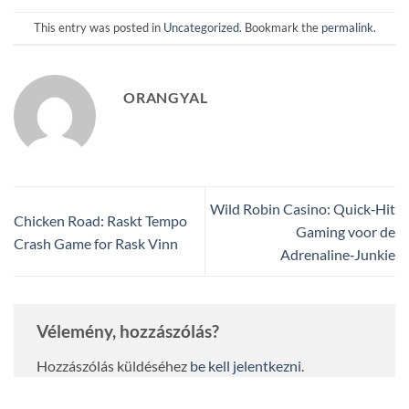
This entry was posted in
Uncategorized
. Bookmark the
permalink
.
ORANGYAL
Wild Robin Casino: Quick‑Hit
Chicken Road: Raskt Tempo
Gaming voor de
Crash Game for Rask Vinn
Adrenaline‑Junkie
Vélemény, hozzászólás?
Hozzászólás küldéséhez
be kell jelentkezni
.