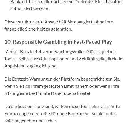
Bankroll‑Tracker, die nach jedem Dreh oder Einsatz sofort
aktualisiert werden.
Dieser strukturierte Ansatz hält Sie engagiert, ohne Ihre
finanzielle Sicherheit zu gefährden.
10. Responsible Gambling in Fast‑Paced Play
Merkur Bets bietet verantwortungsvolles Glücksspiel mit
Tools—Selbstausschlussoptionen und Zeitlimits, die direkt im
App‑Menü zugänglich sind.
Die Echtzeit‑Warnungen der Plattform benachrichtigen Sie,
wenn Sie sich Ihrem gesetzten Limit nähern oder wenn Ihre
Sitzung eine bestimmte Dauer überschreitet.
Da die Sessions kurz sind, wirken diese Tools eher als sanfte
Erinnerungen denn als störende Blockaden—so bleibt das
Spiel angenehm und sicher.