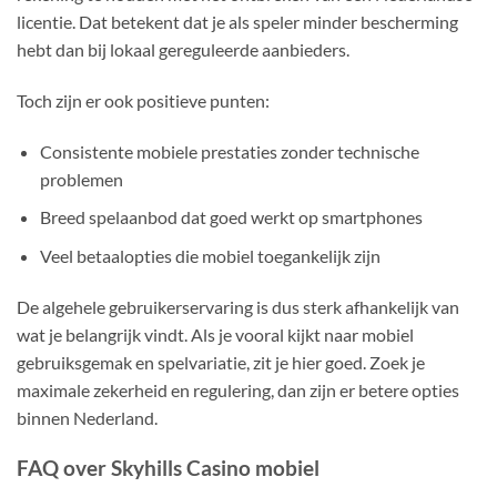
licentie. Dat betekent dat je als speler minder bescherming
hebt dan bij lokaal gereguleerde aanbieders.
Toch zijn er ook positieve punten:
Consistente mobiele prestaties zonder technische
problemen
Breed spelaanbod dat goed werkt op smartphones
Veel betaalopties die mobiel toegankelijk zijn
De algehele gebruikerservaring is dus sterk afhankelijk van
wat je belangrijk vindt. Als je vooral kijkt naar mobiel
gebruiksgemak en spelvariatie, zit je hier goed. Zoek je
maximale zekerheid en regulering, dan zijn er betere opties
binnen Nederland.
FAQ over Skyhills Casino mobiel