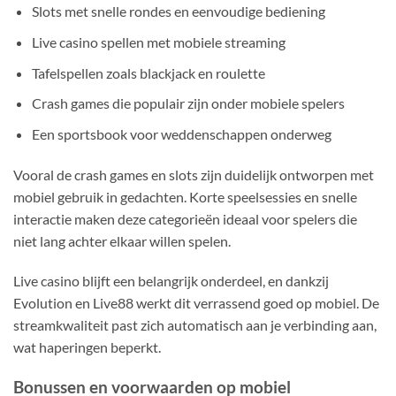
Slots met snelle rondes en eenvoudige bediening
Live casino spellen met mobiele streaming
Tafelspellen zoals blackjack en roulette
Crash games die populair zijn onder mobiele spelers
Een sportsbook voor weddenschappen onderweg
Vooral de crash games en slots zijn duidelijk ontworpen met
mobiel gebruik in gedachten. Korte speelsessies en snelle
interactie maken deze categorieën ideaal voor spelers die
niet lang achter elkaar willen spelen.
Live casino blijft een belangrijk onderdeel, en dankzij
Evolution en Live88 werkt dit verrassend goed op mobiel. De
streamkwaliteit past zich automatisch aan je verbinding aan,
wat haperingen beperkt.
Bonussen en voorwaarden op mobiel