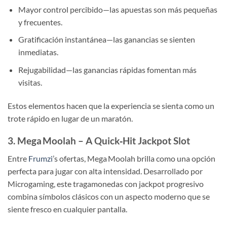
Mayor control percibido—las apuestas son más pequeñas
y frecuentes.
Gratificación instantánea—las ganancias se sienten
inmediatas.
Rejugabilidad—las ganancias rápidas fomentan más
visitas.
Estos elementos hacen que la experiencia se sienta como un
trote rápido en lugar de un maratón.
3. Mega Moolah – A Quick‑Hit Jackpot Slot
Entre
Frumzi
’s ofertas, Mega Moolah brilla como una opción
perfecta para jugar con alta intensidad. Desarrollado por
Microgaming, este tragamonedas con jackpot progresivo
combina símbolos clásicos con un aspecto moderno que se
siente fresco en cualquier pantalla.