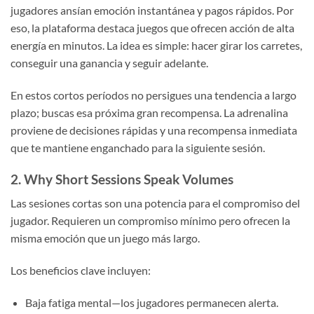
jugadores ansían emoción instantánea y pagos rápidos. Por
eso, la plataforma destaca juegos que ofrecen acción de alta
energía en minutos. La idea es simple: hacer girar los carretes,
conseguir una ganancia y seguir adelante.
En estos cortos períodos no persigues una tendencia a largo
plazo; buscas esa próxima gran recompensa. La adrenalina
proviene de decisiones rápidas y una recompensa inmediata
que te mantiene enganchado para la siguiente sesión.
2. Why Short Sessions Speak Volumes
Las sesiones cortas son una potencia para el compromiso del
jugador. Requieren un compromiso mínimo pero ofrecen la
misma emoción que un juego más largo.
Los beneficios clave incluyen:
Baja fatiga mental—los jugadores permanecen alerta.