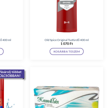
dő 400 ml
Old Spice Original Tusfürdő 400 ml
1 070
Ft
KOSÁRBA TESZEM
ásárolj többet
OLCSÓBBAN!