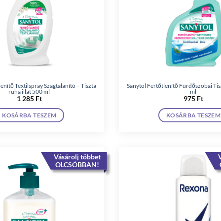
enítő Textilspray Szagtalanító – Tiszta
Sanytol Fertőtlenítő Fürdőszobai Tis
ruha illat 500 ml
ml
1 285
Ft
975
Ft
KOSÁRBA TESZEM
KOSÁRBA TESZEM
Vásárolj többet
V
OLCSÓBBAN!