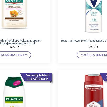
ntibakteriális Folyékony Szappan
Rexona Shower Fresh izzadásgátló d
ulatej és méhpempő 250 ml
765
Ft
745
Ft
KOSÁRBA TESZEM
KOSÁRBA TESZEM
Vásárolj többet
V
OLCSÓBBAN!