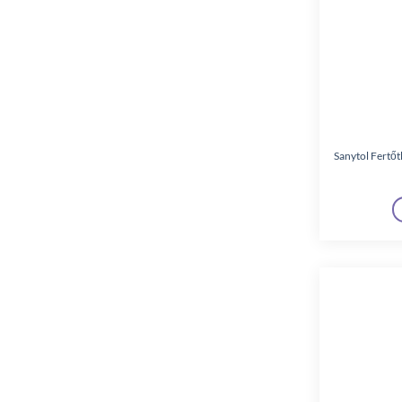
Fa
(3)
Flóraszept
(2)
Garden
(11)
Glade
(1)
Glossy
(1)
Sanytol Fertőtl
Hellmann's
(2)
Knorr
(6)
Lactovit
(1)
Libresse
(1)
Mazzini
(4)
Müller
(1)
Nissin
(10)