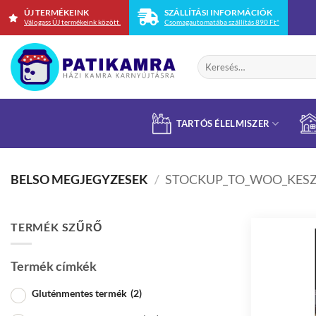
Skip
ÚJ TERMÉKEINK
SZÁLLÍTÁSI INFORMÁCIÓK
Válogass ÚJ termékeink között.
Csomagautomatába szállítás 890 Ft*
to
content
Keresés
a
következőre:
TARTÓS ÉLELMISZER
BELSO MEGJEGYZESEK
/
STOCKUP_TO_WOO_KESZ
TERMÉK SZŰRŐ
Termék címkék
Gluténmentes termék
(2)