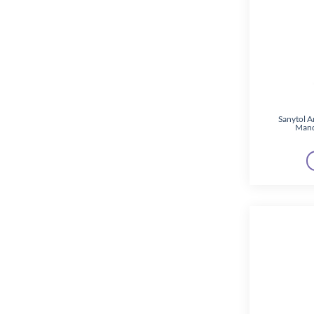
Old Spice
(4)
Palmolive
(1)
Rexona
(1)
Sanytol
(4)
Schwarzkopf
(2)
Sanytol A
Mand
Sensodyne
(1)
Silan
(2)
Sindy
(1)
Syoss
(5)
TRESemmé
(1)
Ultra
(3)
Vileda
(1)