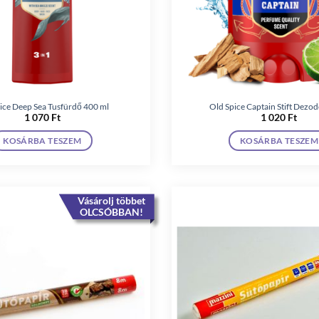
ice Deep Sea Tusfürdő 400 ml
Old Spice Captain Stift Dezod
1 070
Ft
1 020
Ft
KOSÁRBA TESZEM
KOSÁRBA TESZEM
Vásárolj többet
OLCSÓBBAN!