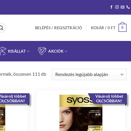
0
BELÉPÉS / REGISZTRÁCIÓ
KOSÁR /
0
FT
KISÁLLAT
AKCIÓK
Sorted
ermék, összesen 111 db
by
latest
ásárolj többet
Vásárolj többet
OLCSÓBBAN!
OLCSÓBBAN!