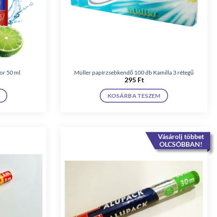
or 50 ml
Müller papírzsebkendő 100 db Kamilla 3 rétegű
295
Ft
KOSÁRBA TESZEM
Vásárolj többet
OLCSÓBBAN!