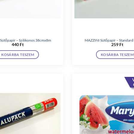
Sütőpapír – Szilikonos 38cmx8m
MAZZINI Sütőpapír – Standar
440
Ft
259
Ft
KOSÁRBA TESZEM
KOSÁRBA TESZEM
V