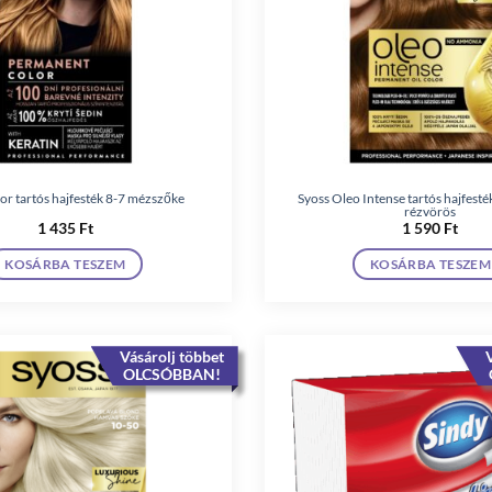
or tartós hajfesték 8-7 mézszőke
Syoss Oleo Intense tartós hajfest
rézvörös
1 435
Ft
1 590
Ft
KOSÁRBA TESZEM
KOSÁRBA TESZEM
Vásárolj többet
V
OLCSÓBBAN!