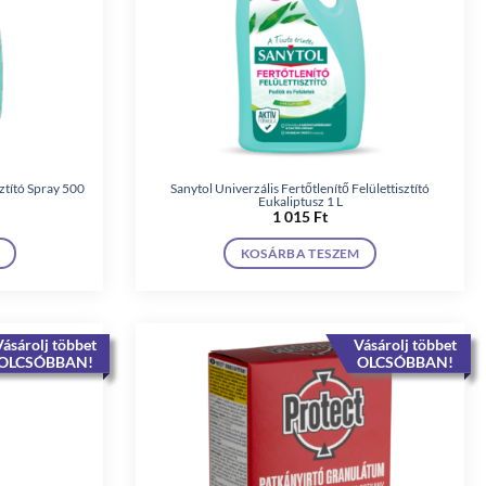
ztító Spray 500
Sanytol Univerzális Fertőtlenítő Felülettisztító
Eukaliptusz 1 L
1 015
Ft
KOSÁRBA TESZEM
ásárolj többet
Vásárolj többet
OLCSÓBBAN!
OLCSÓBBAN!