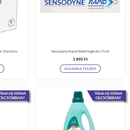
ehér 33x33cm
Sensodyne Rapid Relief fogkrém 75 ml
1 895
Ft
KOSÁRBA TESZEM
ásárolj többet
Vásárolj többet
OLCSÓBBAN!
OLCSÓBBAN!