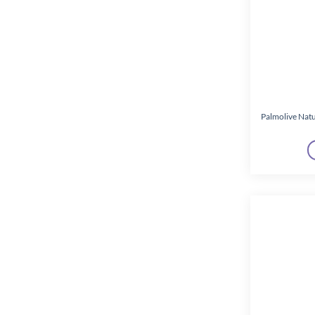
Well Done
(2)
Palmolive Nat