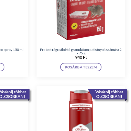
eo spray 150 ml
Protect rágcsálóirtó granulátum patkányok számára 2
x 75 g
940
Ft
KOSÁRBA TESZEM
ásárolj többet
Vásárolj többet
OLCSÓBBAN!
OLCSÓBBAN!