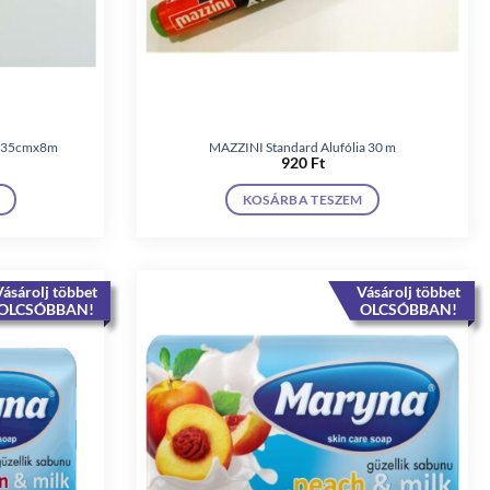
d 35cmx8m
MAZZINI Standard Alufólia 30 m
920
Ft
KOSÁRBA TESZEM
ásárolj többet
Vásárolj többet
OLCSÓBBAN!
OLCSÓBBAN!