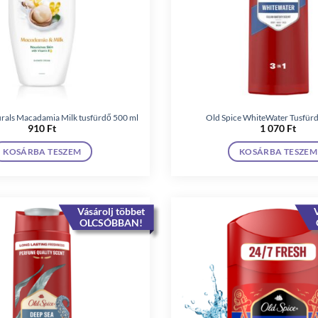
urals Macadamia Milk tusfürdő 500 ml
Old Spice WhiteWater Tusfür
910
Ft
1 070
Ft
KOSÁRBA TESZEM
KOSÁRBA TESZEM
Vásárolj többet
V
OLCSÓBBAN!