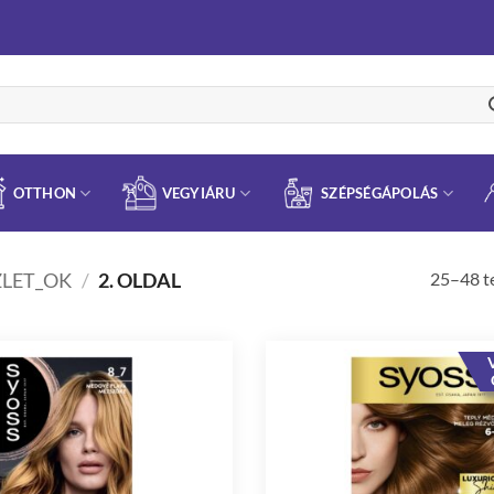
OTTHON
VEGYIÁRU
SZÉPSÉGÁPOLÁS
25–48 t
LET_OK
/
2. OLDAL
V