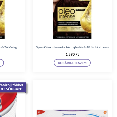
ék 6-76 Meleg
Syoss Oleo Intense tartós hajfesték 4-18 Mokka barna
1 590
Ft
KOSÁRBA TESZEM
ásárolj többet
OLCSÓBBAN!