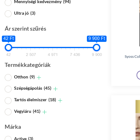
Mennyiségi kedvezmény
(94)
Ultra jó
(3)
Ár szerint szűrés
42 Ft
9 900 Ft
42
2 507
4 971
7 436
9 900
Syoss Col
Termékkategóriák
Otthon
(9)
Szépségápolás
(45)
Tartós élelmiszer
(18)
Vegyiáru
(41)
Márka
Active
(3)