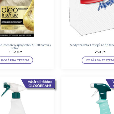
o intenzív olaj hajfesték 10-50 hamvas
Sindy szalvéta 1 rétegű 45 db f
szőke
1 590
Ft
250
Ft
KOSÁRBA TESZEM
KOSÁRBA TESZEM
Vásárolj többet
V
OLCSÓBBAN!