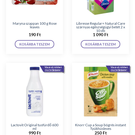
Maryna szappan 100 g Rose
Libresse Regular+ Natural Care
leaves
szárnyas egészségügyi betét 2 x
10 db
190
Ft
1 090
Ft
KOSÁRBA TESZEM
KOSÁRBA TESZEM
Vásárolj többet
Vásárolj többet
OLCSÓBBAN!
OLCSÓBBAN!
Lactovit Original tusfürdő 600
Knorr Cup a Soup bögrés instant
ml
Tyúkhúsleves
990
Ft
250
Ft