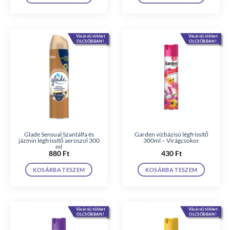
Vásárolj többet
Vásárolj többet
OLCSÓBBAN!
OLCSÓBBAN!
Glade Sensual Szantálfa és
Garden vízbázisú légfrissítő
jázmin légfrissítő aeroszol 300
300ml – Virágcsokor
ml
880
Ft
430
Ft
KOSÁRBA TESZEM
KOSÁRBA TESZEM
Vásárolj többet
Vásárolj többet
OLCSÓBBAN!
OLCSÓBBAN!