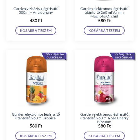
Garden vízbázisú légfrissítő
Garden elektromos légfrissítő
300ml – Anti dohány
utántöltő 260 ml Vanilin
Magnolia Orchid
430
Ft
580
Ft
KOSÁRBA TESZEM
KOSÁRBA TESZEM
Vásárolj többet
Vásárolj többet
OLCSÓBBAN!
OLCSÓBBAN!
Garden elektromos légfrissítő
Garden elektromos légfrissítő
utántöltő 260 ml Tropical
utántöltő 260 ml Rose Cherry
Blossom
580
Ft
580
Ft
KOSÁRBA TESZEM
KOSÁRBA TESZEM