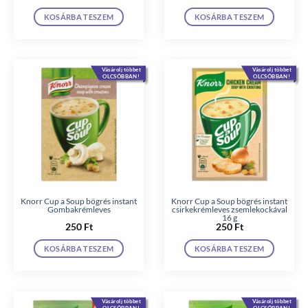
KOSÁRBA TESZEM
KOSÁRBA TESZEM
Vásárolj többet
Vásárolj többet
OLCSÓBBAN!
OLCSÓBBAN!
Knorr Cup a Soup bögrés instant
Knorr Cup a Soup bögrés instant
Gombakrémleves
csirkekrémleves zsemlekockával
16 g
250
Ft
250
Ft
KOSÁRBA TESZEM
KOSÁRBA TESZEM
Vásárolj többet
Vásárolj többet
OLCSÓBBAN!
OLCSÓBBAN!