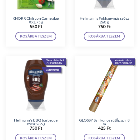
KNORR Chili con Carne alap
Hellmann’s Fokhagymás szósz
XXL 75 g
260 g
550
Ft
750
Ft
KOSÁRBA TESZEM
KOSÁRBA TESZEM
Vásárolj többet
Vásárolj többet
OLCSÓBBAN!
OLCSÓBBAN!
Gluténmentes
Hellmann’s BBQ barbecue
GLOSSY Szilikonos sütőpapír 8
szósz 285 g
m
750
Ft
425
Ft
KOSÁRBA TESZEM
KOSÁRBA TESZEM