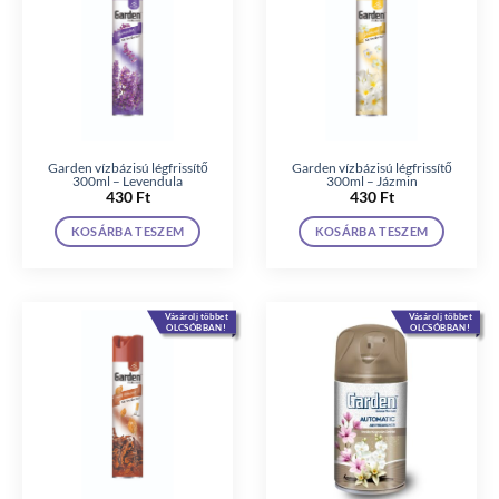
Garden vízbázisú légfrissítő
Garden vízbázisú légfrissítő
300ml – Levendula
300ml – Jázmin
430
Ft
430
Ft
KOSÁRBA TESZEM
KOSÁRBA TESZEM
Vásárolj többet
Vásárolj többet
OLCSÓBBAN!
OLCSÓBBAN!