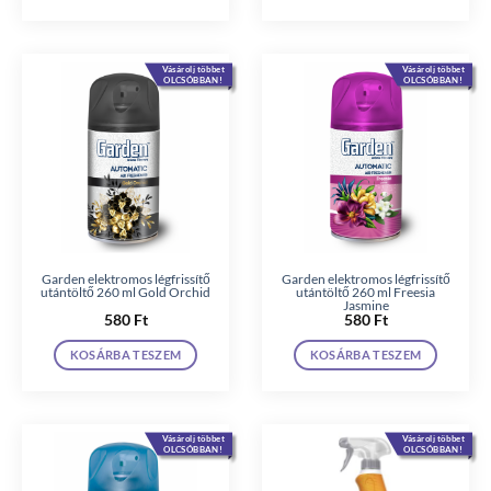
Vásárolj többet
Vásárolj többet
OLCSÓBBAN!
OLCSÓBBAN!
Garden elektromos légfrissítő
Garden elektromos légfrissítő
utántöltő 260 ml Gold Orchid
utántöltő 260 ml Freesia
Jasmine
580
Ft
580
Ft
KOSÁRBA TESZEM
KOSÁRBA TESZEM
Vásárolj többet
Vásárolj többet
OLCSÓBBAN!
OLCSÓBBAN!