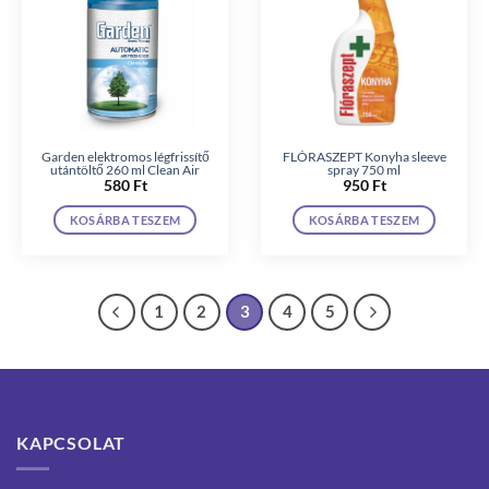
Garden elektromos légfrissítő
FLÓRASZEPT Konyha sleeve
utántöltő 260 ml Clean Air
spray 750 ml
580
Ft
950
Ft
KOSÁRBA TESZEM
KOSÁRBA TESZEM
1
2
3
4
5
KAPCSOLAT