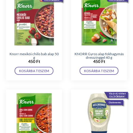
Knorr mexikói chilis bab alap 50
KNORR Gyros alap fokhagymás
g
dresszinggel 40 g
450
Ft
450
Ft
KOSÁRBA TESZEM
KOSÁRBA TESZEM
Vásárolj többet
OLCSÓBBAN!
Gluténmentes