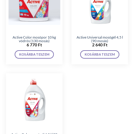
Active Color mosópor 10 kg
Active Universal mosógél 4,5 l
vödrös (130 mosás)
(90 mosás)
6 770
Ft
2 640
Ft
KOSÁRBA TESZEM
KOSÁRBA TESZEM