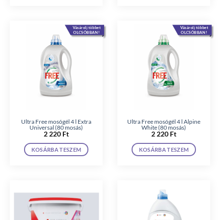
Vásárolj többet
Vásárolj többet
OLCSÓBBAN!
OLCSÓBBAN!
Ultra Free mosógél 4 l Extra
Ultra Free mosógél 4 l Alpine
Universal (80 mosás)
White (80 mosás)
2 220
Ft
2 220
Ft
KOSÁRBA TESZEM
KOSÁRBA TESZEM