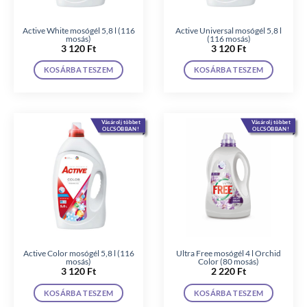
Active White mosógél 5,8 l (116
Active Universal mosógél 5,8 l
mosás)
(116 mosás)
3 120
Ft
3 120
Ft
KOSÁRBA TESZEM
KOSÁRBA TESZEM
Vásárolj többet
Vásárolj többet
OLCSÓBBAN!
OLCSÓBBAN!
Active Color mosógél 5,8 l (116
Ultra Free mosógél 4 l Orchid
mosás)
Color (80 mosás)
3 120
Ft
2 220
Ft
KOSÁRBA TESZEM
KOSÁRBA TESZEM