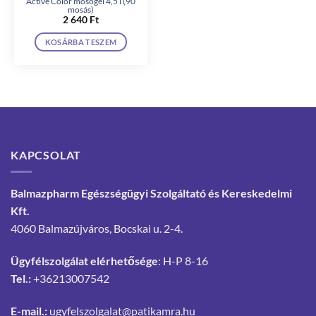
Active Color mosógél 4,5 l (90
mosás)
2 640
Ft
KOSÁRBA TESZEM
KAPCSOLAT
Balmazpharm Egészségügyi Szolgáltató és Kereskedelmi
Kft.
4060 Balmazújváros, Bocskai u. 2-4.
Ügyfélszolgálat elérhetősége
: H-P 8-16
Tel.:
+36213007542
E-mail.:
ugyfelszolgalat@patikamra.hu