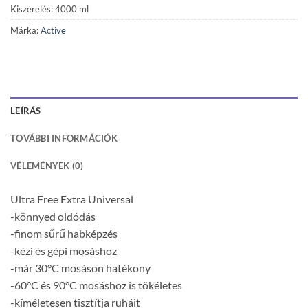
Kiszerelés: 4000 ml
Márka:
Active
LEÍRÁS
TOVÁBBI INFORMÁCIÓK
VÉLEMÉNYEK (0)
Ultra Free Extra Universal
-könnyed oldódás
-finom sűrű habképzés
-kézi és gépi mosáshoz
-már 30°C mosáson hatékony
-60°C és 90°C mosáshoz is tökéletes
-kíméletesen tisztítja ruháit