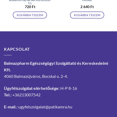
1 L
720
Ft
2 640
Ft
KOSÁRBA TESZEM
KOSÁRBA TESZEM
KAPCSOLAT
Balmazpharm Egészségügyi Szolgáltató és Kereskedelmi
Kft.
4060 Balmazújváros, Bocskai u. 2-4.
Ügyfélszolgálat elérhetősége
: H-P 8-16
Tel.:
+36213007542
E-mail.:
ugyfelszolgalat@patikamra.hu