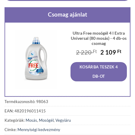
Csomag ajánlat
Ultra Free mosógél 4 l Extra
Universal (80 mosás) - 4 db-os
csomag
Original
Curr
2 220
Ft
2 109
Ft
price
price
was:
is:
KOSÁRBA TESZEK 4
2
2
220 Ft.
109 F
DB-OT
Termékazonosító: 98063
EAN: 4820196011415
Kategóriák:
Mosás
,
Mosógél
,
Vegyiáru
Címke:
Mennyiségi kedvezmény