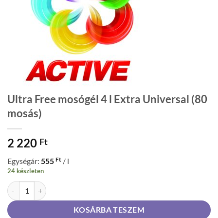
Ultra Free mosógél 4 l Extra Universal (80
mosás)
2 220
Ft
Ft
Egységár:
555
/ l
24 készleten
Ultra Free mosógél 4 l Extra Universal (80 mosás) mennyiség
KOSÁRBA TESZEM