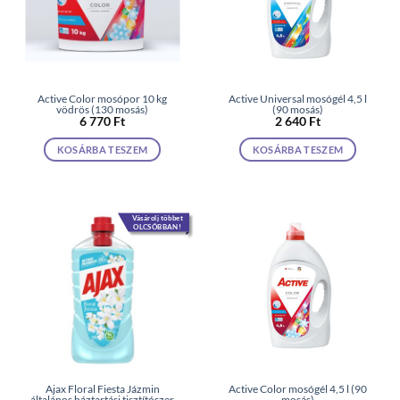
Active Color mosópor 10 kg
Active Universal mosógél 4,5 l
vödrös (130 mosás)
(90 mosás)
6 770
Ft
2 640
Ft
KOSÁRBA TESZEM
KOSÁRBA TESZEM
Vásárolj többet
OLCSÓBBAN!
Ajax Floral Fiesta Jázmin
Active Color mosógél 4,5 l (90
általános háztartási tisztítószer
mosás)