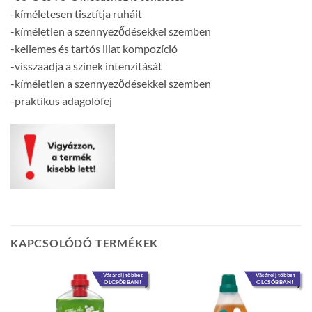
-kíméletesen tisztítja ruháit
-kíméletlen a szennyeződésekkel szemben
-kellemes és tartós illat kompozíció
-visszaadja a színek intenzitását
-kíméletlen a szennyeződésekkel szemben
-praktikus adagolófej
KAPCSOLÓDÓ TERMÉKEK
Vásárolj többet
Vásárolj többet
OLCSÓBBAN!
OLCSÓBBAN!