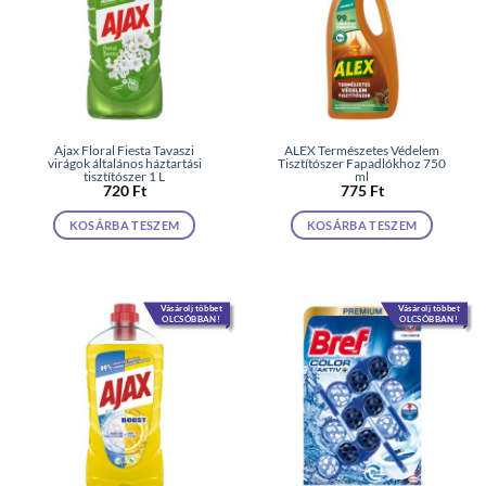
Ajax Floral Fiesta Tavaszi
ALEX Természetes Védelem
virágok általános háztartási
Tisztítószer Fapadlókhoz 750
tisztítószer 1 L
ml
720
Ft
775
Ft
KOSÁRBA TESZEM
KOSÁRBA TESZEM
Vásárolj többet
Vásárolj többet
OLCSÓBBAN!
OLCSÓBBAN!