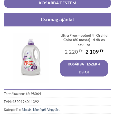
KOSÁRBA TESZEM
Csomag ajánlat
Ultra Free mosógél 4 l Orchid
Color (80 mosás) - 4 db-os
csomag
Original
Curr
2 220
Ft
2 109
Ft
price
price
was:
is:
KOSÁRBA TESZEK 4
2
2
220 Ft.
109 F
DB-OT
Termékazonosító: 98064
EAN: 4820196011392
Kategóriák:
Mosás
,
Mosógél
,
Vegyiáru