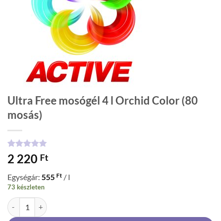
Ultra Free mosógél 4 l Orchid Color (80
mosás)
Értékelés
1
5
2 220
Ft
az 5-ből,
értékelés
Ft
Egységár:
555
/ l
alapján
73 készleten
Ultra Free mosógél 4 l Orchid Color (80 mosás) mennyiség