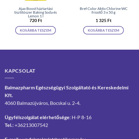
Ajax Boost háztartási
Bref Color Aktiv Chlorine WC
tisztítószer Baking Soda és
frissítő 3 x 50 g
Lemon 1 l
720
Ft
1 325
Ft
KOSÁRBA TESZEM
KOSÁRBA TESZEM
KAPCSOLAT
Balmazpharm Egészségügyi Szolgáltató és Kereskedelmi
Kft.
4060 Balmazújváros, Bocskai u. 2-4.
Ügyfélszolgálat elérhetősége
: H-P 8-16
Tel.:
+36213007542