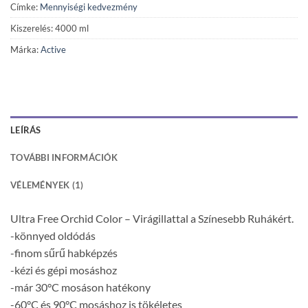
Címke:
Mennyiségi kedvezmény
Kiszerelés: 4000 ml
Márka:
Active
LEÍRÁS
TOVÁBBI INFORMÁCIÓK
VÉLEMÉNYEK (1)
Ultra Free Orchid Color – Virágillattal a Színesebb Ruhákért.
-könnyed oldódás
-finom sűrű habképzés
-kézi és gépi mosáshoz
-már 30°C mosáson hatékony
-60°C és 90°C mosáshoz is tökéletes