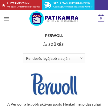
Skip
ÚJ TERMÉKEINK
SZÁLLÍTÁSI INFORMÁCIÓK
Válogass ÚJ termékeink között.
Csomagautomatába szállítás 990 Ft*
to
content
0
PERWOLL
SZŰRÉS
A Perwoll a legjobb aktívan ápoló Henkel megoldás ruhái