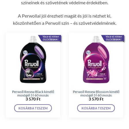
színeinek és szövetének védelme érdekében.
A Perwollal jól érezheti magát és jól is nézhet ki,
köszönhetően a Perwoll szín – és szövetvédelmének.
Vásárolj többet
Vásárolj többet
OLCSÓBBAN!
OLCSÓBBAN!
Perwoll Renew Black kímélő
Perwoll Renew Blossom kímélő
mosógél 3 l 60 mosás
mosógél 3 l 60 mosás
3 570
Ft
3 570
Ft
KOSÁRBA TESZEM
KOSÁRBA TESZEM