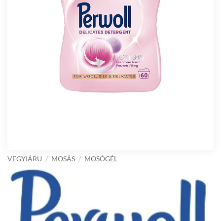
VEGYIÁRU
/
MOSÁS
/
MOSÓGÉL