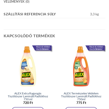
VÉLEMÉNYEK (0)
SZÁLLÍTÁSI REFERENCIA SÚLY
3,3 kg
KAPCSOLÓDÓ TERMÉKEK
Vásárolj többet
Vásárolj többet
OLCSÓBBAN!
OLCSÓBBAN!
ALEX Extra Ragyogás
ALEX Természetes Védelem
Tisztítószer Laminált Padlókhoz
Tisztítószer Laminált Padlókhoz
750 ml
750ml
720
Ft
775
Ft