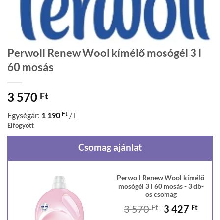
Perwoll Renew Wool kímélő mosógél 3 l
60 mosás
3 570
Ft
Ft
Egységár:
1 190
/ l
Elfogyott
Csomag ajánlat
Perwoll Renew Wool kímélő
mosógél 3 l 60 mosás - 3 db-
os csomag
Original
Curr
3 570
Ft
3 427
Ft
price
price