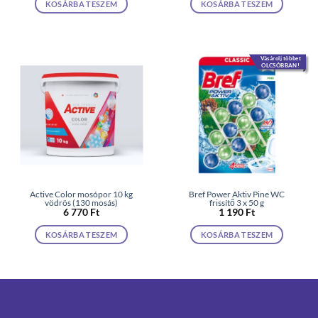
KOSÁRBA TESZEM
KOSÁRBA TESZEM
Vásárolj többet
OLCSÓBBAN!
Active Color mosópor 10 kg
Bref Power Aktiv Pine WC
vödrös (130 mosás)
frissítő 3 x 50 g
6 770
Ft
1 190
Ft
KOSÁRBA TESZEM
KOSÁRBA TESZEM