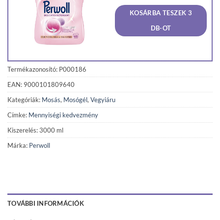
was:
is:
KOSÁRBA TESZEK 3
3
3
570 Ft.
427 F
DB-OT
Termékazonosító: P000186
EAN: 9000101809640
Kategóriák:
Mosás
,
Mosógél
,
Vegyiáru
Címke:
Mennyiségi kedvezmény
Kiszerelés: 3000 ml
Márka:
Perwoll
TOVÁBBI INFORMÁCIÓK