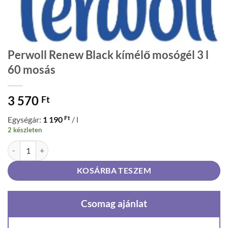
Perwoll Renew Black kímélő mosógél 3 l
60 mosás
3 570
Ft
Ft
Egységár:
1 190
/ l
2 készleten
Perwoll Renew Black kímélő mosógél 3 l 60 mosás mennyiség
KOSÁRBA TESZEM
Csomag ajánlat