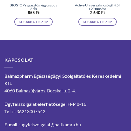
BIOSTOP ragasztós légycsapda
Active Universal mosógél 4,5 l
2 db
(90 mosás)
855
Ft
2 640
Ft
KOSÁRBA TESZEM
KOSÁRBA TESZEM
KAPCSOLAT
Balmazpharm Egészségügyi Szolgáltató és Kereskedelmi
Kft.
4060 Balmazújváros, Bocskai u. 2-4.
Ügyfélszolgálat elérhetősége
: H-P 8-16
Tel.:
+36213007542
E-mail.:
ugyfelszolgalat@patikamra.hu