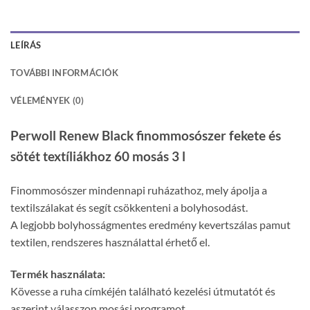
LEÍRÁS
TOVÁBBI INFORMÁCIÓK
VÉLEMÉNYEK (0)
Perwoll Renew Black finommosószer fekete és
sötét textíliákhoz 60 mosás 3 l
Finommosószer mindennapi ruházathoz, mely ápolja a
textilszálakat és segít csökkenteni a bolyhosodást.
A legjobb bolyhosságmentes eredmény kevertszálas pamut
textilen, rendszeres használattal érhető el.
Termék használata:
Kövesse a ruha címkéjén található kezelési útmutatót és
aszerint válasszon mosási programot.