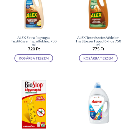
ALEX Extra Ragyogás
ALEX Természetes Védelem
Tisztítószer Fapadlókhoz 750
Tisztítószer Fapadlókhoz 750
ml
ml
720
Ft
775
Ft
KOSÁRBA TESZEM
KOSÁRBA TESZEM