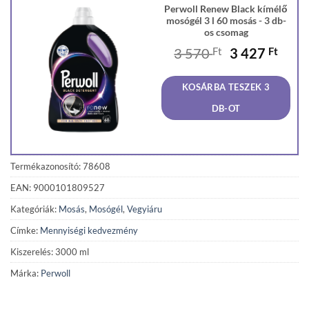
Perwoll Renew Black kímélő
mosógél 3 l 60 mosás - 3 db-
os csomag
Original
Curr
3 570
Ft
3 427
Ft
price
price
was:
is:
KOSÁRBA TESZEK 3
3
3
570 Ft.
427 F
DB-OT
Termékazonosító: 78608
EAN: 9000101809527
Kategóriák:
Mosás
,
Mosógél
,
Vegyiáru
Címke:
Mennyiségi kedvezmény
Kiszerelés: 3000 ml
Márka:
Perwoll