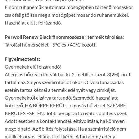
Finom ruhaneműk automata mosógépben történő mosáskor
csak félig töltse meg a mosógépet mosandó ruhaneműkkel.
Használat előtt felrázandó.
Perwoll Renew Black finommosószer termék tárolása:
Tárolási hőmérséklet +5°C és +40°C között.
Figyelmeztetés:
Gyermekek elől elzárandó!
Allergiás bőrreakciót válthat ki. 2-metilisotiazol-3(2H)-on-t
tartalmaz. Súlyos szemirritációt okoz. Orvosi tanácsadás
esetén tartsa kéznél a termék edényét vagy címkéjét.
Gyermekektől elzárva tartandó. Szemvédő használata
kötelező. HA BŐRRE KERÜL: Lemosás bő vízzel. SZEMBE
KERÜLÉS ESETÉN: Több percig tartó óvatos öblítés vízzel.
Adott esetben a kontaktlencsék eltávolítása, ha könnyen
megoldható. Az öblítés folytatása. Ha a szemirritáció nem
múlik el: orvosi ellátást kell kérni. A tartalom / edény