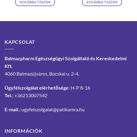
KOSÁRBA TESZEM
KOSÁRBA TESZEM
KAPCSOLAT
Balmazpharm Egészségügyi Szolgáltató és Kereskedelmi
Kft.
4060 Balmazújváros, Bocskai u. 2-4.
Ügyfélszolgálat elérhetősége
: H-P 8-16
Tel.:
+36213007542
E-mail.:
ugyfelszolgalat@patikamra.hu
INFORMÁCIÓK