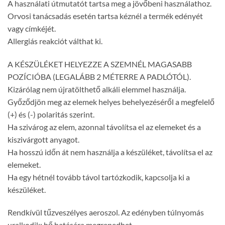
A használati útmutatót tartsa meg a jövőbeni használathoz.
Orvosi tanácsadás esetén tartsa kéznél a termék edényét
vagy címkéjét.
Allergiás reakciót válthat ki.
A KÉSZÜLÉKET HELYEZZE A SZEMNÉL MAGASABB
POZÍCIÓBA (LEGALÁBB 2 MÉTERRE A PADLÓTÓL).
Kizárólag nem újratölthető alkáli elemmel használja.
Győződjön meg az elemek helyes behelyezéséről a megfelelő
(+) és (-) polaritás szerint.
Ha szivárog az elem, azonnal távolítsa el az elemeket és a
kiszivárgott anyagot.
Ha hosszú időn át nem használja a készüléket, távolítsa el az
elemeket.
Ha egy hétnél tovább távol tartózkodik, kapcsolja ki a
készüléket.
Rendkívül tűzveszélyes aeroszol. Az edényben túlnyomás
uralkodik: hő hatására megrepedhet.