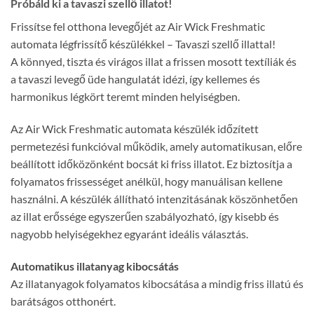
Próbáld ki a tavaszi szellő illatot!
Frissítse fel otthona levegőjét az Air Wick Freshmatic
automata légfrissítő készülékkel – Tavaszi szellő illattal!
A könnyed, tiszta és virágos illat a frissen mosott textíliák és
a tavaszi levegő üde hangulatát idézi, így kellemes és
harmonikus légkört teremt minden helyiségben.
Az Air Wick Freshmatic automata készülék időzített
permetezési funkcióval működik, amely automatikusan, előre
beállított időközönként bocsát ki friss illatot. Ez biztosítja a
folyamatos frissességet anélkül, hogy manuálisan kellene
használni. A készülék állítható intenzitásának köszönhetően
az illat erőssége egyszerűen szabályozható, így kisebb és
nagyobb helyiségekhez egyaránt ideális választás.
Automatikus illatanyag kibocsátás
Az illatanyagok folyamatos kibocsátása a mindig friss illatú és
barátságos otthonért.