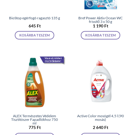
BioStop egérfogó ragasztó 135 g
Bref Power Aktiv Ocean WC
frissítő 3 x 50 g
645
Ft
1 190
Ft
KOSÁRBA TESZEM
KOSÁRBA TESZEM
Vásárolj többet
OLCSÓBBAN!
ALEX Természetes Védelem
Active Color mosógél 4,5 l (90
Tisztítószer Fapadlókhoz 750
mosás)
ml
775
Ft
2 640
Ft