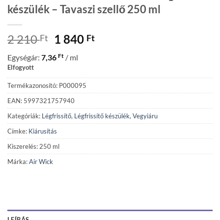
készülék – Tavaszi szellő 250 ml
Original
Current
2 210
1 840
Ft
Ft
price
price
Ft
Egységár:
7,36
/ ml
was:
is:
Elfogyott
2
1
210 Ft.
840 Ft.
Termékazonosító: P000095
EAN: 5997321757940
Kategóriák:
Légfrissítő
,
Légfrissítő készülék
,
Vegyiáru
Címke:
Kiárusítás
Kiszerelés: 250 ml
Márka:
Air Wick
LEÍRÁS