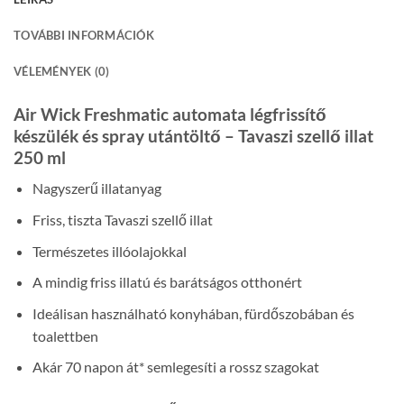
TOVÁBBI INFORMÁCIÓK
VÉLEMÉNYEK (0)
Air Wick Freshmatic automata légfrissítő
készülék és spray utántöltő – Tavaszi szellő illat
250 ml
Nagyszerű illatanyag
Friss, tiszta Tavaszi szellő illat
Természetes illóolajokkal
A mindig friss illatú és barátságos otthonért
Ideálisan használható konyhában, fürdőszobában és
toalettben
Akár 70 napon át* semlegesíti a rossz szagokat