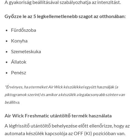
A gyakoriság beállításával szabályozhatja az intenzitást.
Győzze le az 5 legkellemetlenebb szagot az otthonában:
Fürdőszoba
Konyha
Szemeteskuka
Állatok
Penész
*Érvényes, ha a terméket Air Wick készülékkel együtt használják (a
piktogramok szerint) és amikor a készülék a legalacsonyabb szinten van
beállítva.
Air Wick Freshmatic utántöltő termék használata
A légfrissítő utántöltő behelyezése előtt ellenőrizze, hogy az
automata készülék kapcsolója az OFF (KI) pozícióban van.