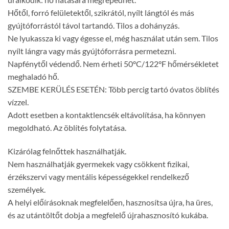
Hőtől, forró felületektől, szikrától, nyílt lángtól és más
gyújtóforrástól távol tartandó. Tilos a dohányzás.
Ne lyukassza ki vagy égesse el, még használat után sem. Tilos
nyílt lángra vagy más gyújtóforrásra permetezni.
Napfénytől védendő. Nem érheti 50°C/122°F hőmérsékletet
meghaladó hő.
SZEMBE KERÜLÉS ESETÉN: Több percig tartó óvatos öblítés
vízzel.
Adott esetben a kontaktlencsék eltávolítása, ha könnyen
megoldható. Az öblítés folytatása.
Kizárólag felnőttek használhatják.
Nem használhatják gyermekek vagy csökkent fizikai,
érzékszervi vagy mentális képességekkel rendelkező
személyek.
A helyi előírásoknak megfelelően, hasznosítsa újra, ha üres,
és az utántöltőt dobja a megfelelő újrahasznosító kukába.