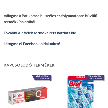
Válogass a Patikamra.hu széles és folyamatosan bővülő
termékkínálatából!
További Air Wick termékekért kattints ide
Látogass el Facebook oldalunkra
!
KAPCSOLÓDÓ TERMÉKEK
Vásárolj többet
Vásárolj többet
OLCSÓBBAN!
OLCSÓBBAN!