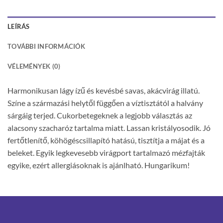
LEÍRÁS
TOVÁBBI INFORMÁCIÓK
VÉLEMÉNYEK (0)
Harmonikusan lágy ízű és kevésbé savas, akácvirág illatú.
Színe a származási helytől függően a víztisztától a halvány
sárgáig terjed. Cukorbetegeknek a legjobb választás az
alacsony szacharóz tartalma miatt. Lassan kristályosodik. Jó
fertőtlenítő, köhögéscsillapító hatású, tisztítja a májat és a
beleket. Egyik legkevesebb virágport tartalmazó mézfajták
egyike, ezért allergiásoknak is ajánlható. Hungarikum!