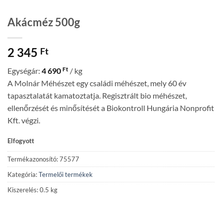
Akácméz 500g
2 345
Ft
Ft
Egységár:
4 690
/ kg
A Molnár Méhészet egy családi méhészet, mely 60 év
tapasztalatát kamatoztatja. Regisztrált bio méhészet,
ellenőrzését és minősítését a Biokontroll Hungária Nonprofit
Kft. végzi.
Elfogyott
Termékazonosító: 75577
Kategória:
Termelői termékek
Kiszerelés: 0.5 kg