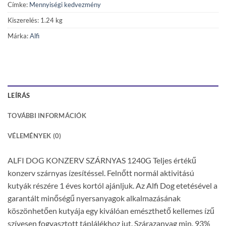
Címke:
Mennyiségi kedvezmény
Kiszerelés: 1.24 kg
Márka:
Alfi
LEÍRÁS
TOVÁBBI INFORMÁCIÓK
VÉLEMÉNYEK (0)
ALFI DOG KONZERV SZÁRNYAS 1240G Teljes értékű
konzerv szárnyas ízesítéssel. Felnőtt normál aktivitású
kutyák részére 1 éves kortól ajánljuk. Az Alfi Dog etetésével a
garantált minőségű nyersanyagok alkalmazásának
köszönhetően kutyája egy kiválóan emészthető kellemes ízű
szívesen fogyasztott táplálékhoz jut. Szárazanyag min. 93%