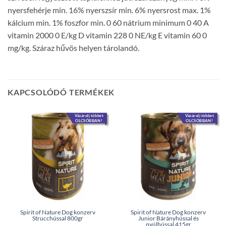
nyersfehérje min. 16% nyerszsír min. 6% nyersrost max. 1%
kálcium min. 1% foszfor min. 0 60 nátrium minimum 0 40 A
vitamin 2000 0 E/kg D vitamin 228 0 NE/kg E vitamin 60 0
mg/kg. Száraz hűvös helyen tárolandó.
KAPCSOLÓDÓ TERMÉKEK
Vásárolj többet
Vásárolj többet
OLCSÓBBAN!
OLCSÓBBAN!
Spirit of Nature Dog konzerv
Spirit of Nature Dog konzerv
Strucchússal 800gr
Junior Bárányhússal és
nyúlhússal 415gr