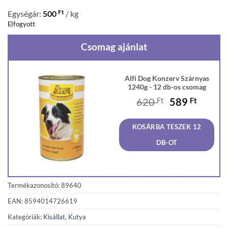
Ft
Egységár:
500
/ kg
Elfogyott
Csomag ajánlat
Alfi Dog Konzerv Szárnyas
1240g - 12 db-os csomag
Original
Curren
620
Ft
589
Ft
price
price
was:
is:
KOSÁRBA TESZEK 12
620 Ft.
589 Ft
DB-OT
Termékazonosító: 89640
EAN: 8594014726619
Kategóriák:
Kisállat
,
Kutya