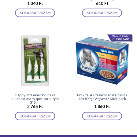
1 040
Ft
610
Ft
KOSÁRBA TESZEM
KOSÁRBA TESZEM
Vásárolj többet
OLCSÓBBAN!
HappyPet Guard bolha és
Prevital Alutasak Macska Zselés
kullancsriasztó spot-on kutyák
12x100gr Vegyes Íz Multipack
3*5 ml
2 765
Ft
1 860
Ft
KOSÁRBA TESZEM
KOSÁRBA TESZEM