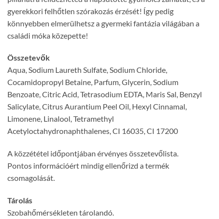
gyerekkori felhőtlen szórakozás érzését! Így pedig
könnyebben elmerülhetsz a gyermeki fantázia világában a
családi móka közepette!
Összetevők
Aqua, Sodium Laureth Sulfate, Sodium Chloride,
Cocamidopropyl Betaine, Parfum, Glycerin, Sodium
Benzoate, Citric Acid, Tetrasodium EDTA, Maris Sal, Benzyl
Salicylate, Citrus Aurantium Peel Oil, Hexyl Cinnamal,
Limonene, Linalool, Tetramethyl
Acetyloctahydronaphthalenes, CI 16035, CI 17200
A közzététel időpontjában érvényes összetevőlista.
Pontos információért mindig ellenőrizd a termék
csomagolását.
Tárolás
Szobahőmérsékleten tárolandó.