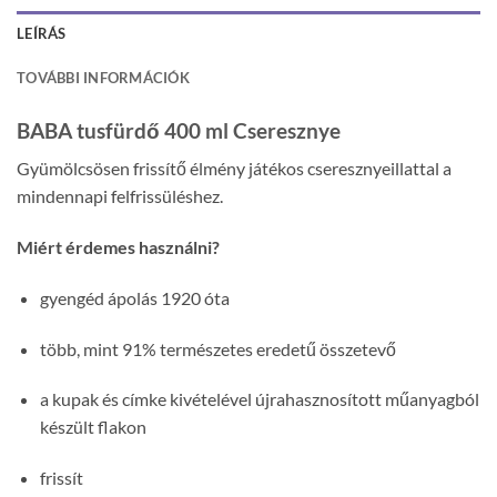
LEÍRÁS
TOVÁBBI INFORMÁCIÓK
BABA tusfürdő 400 ml Cseresznye
Gyümölcsösen frissítő élmény játékos cseresznyeillattal a
mindennapi felfrissüléshez.
Miért érdemes használni?
gyengéd ápolás 1920 óta
több, mint 91% természetes eredetű összetevő
a kupak és címke kivételével újrahasznosított műanyagból
készült flakon
frissít