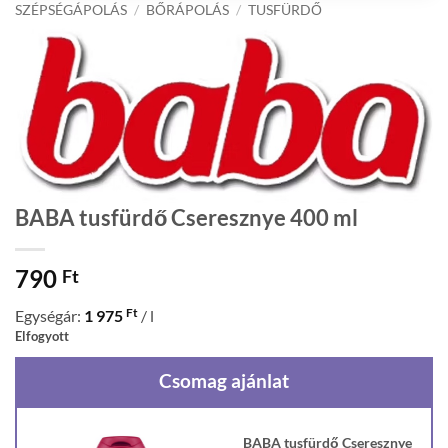
SZÉPSÉGÁPOLÁS
/
BŐRÁPOLÁS
/
TUSFÜRDŐ
BABA tusfürdő Cseresznye 400 ml
790
Ft
Ft
Egységár:
1 975
/ l
Elfogyott
Csomag ajánlat
BABA tusfürdő Cseresznye