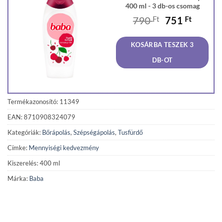
400 ml - 3 db-os csomag
Original
Curren
790
Ft
751
Ft
price
price
was:
is:
KOSÁRBA TESZEK 3
790 Ft.
751 Ft
DB-OT
Termékazonosító: 11349
EAN: 8710908324079
Kategóriák:
Bőrápolás
,
Szépségápolás
,
Tusfürdő
Címke:
Mennyiségi kedvezmény
Kiszerelés: 400 ml
Márka:
Baba