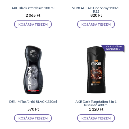
AXE Black aftershave 100 ml
STR8 AHEAD Deo Spray 150ML
R22
2 065
Ft
820
Ft
KOSÁRBA TESZEM
KOSÁRBA TESZEM
Vásárolj többet
OLCSÓBBAN!
DENIM Tusfürdő BLACK 250ml
AXE Dark Temptation 3 in 1
tusfürdő 400 ml
570
Ft
1 120
Ft
KOSÁRBA TESZEM
KOSÁRBA TESZEM