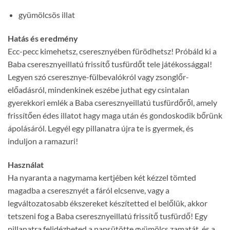
gyümölcsös illat
Hatás és eredmény
Ecc-pecc kimehetsz, cseresznyében fürödhetsz! Próbáld ki a
Baba cseresznyeillatú frissítő tusfürdőt tele játékossággal!
Legyen szó cseresznye-fülbevalókról vagy zsonglőr-
előadásról, mindenkinek eszébe juthat egy csintalan
gyerekkori emlék a Baba cseresznyeillatú tusfürdőről, amely
frissítően édes illatot hagy maga után és gondoskodik bőrünk
ápolásáról. Legyél egy pillanatra újra te is gyermek, és
induljon a ramazuri!
Használat
Ha nyaranta a nagymama kertjében két kézzel tömted
magadba a cseresznyét a fáról elcsenve, vagy a
legváltozatosabb ékszereket készítetted el belőlük, akkor
tetszeni fog a Baba cseresznyeillatú frissítő tusfürdő! Egy
pillanatra felidézheted a napsütötte gyümölcs zamatát, és a