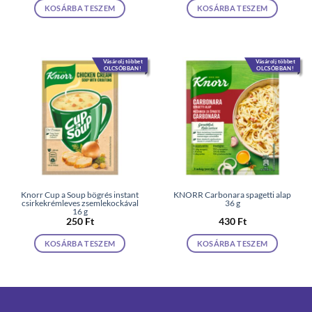
KOSÁRBA TESZEM
KOSÁRBA TESZEM
Vásárolj többet
Vásárolj többet
OLCSÓBBAN!
OLCSÓBBAN!
Knorr Cup a Soup bögrés instant
KNORR Carbonara spagetti alap
csirkekrémleves zsemlekockával
36 g
16 g
250
Ft
430
Ft
KOSÁRBA TESZEM
KOSÁRBA TESZEM