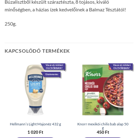
Búzalisztből készült száraztészta, 8 tojásos, kiváló
minőségben, a házias ízek kedvelőinek a Balmaz Tésztától!
250g.
KAPCSOLÓDÓ TERMÉKEK
Vásárolj többet
Vásárolj többet
OLCSÓBBAN!
OLCSÓBBAN!
Gluténmentes
Hellmann’s Light Majonéz 432 g
Knorr mexikói chilis bab alap 50
g
1 020
Ft
450
Ft