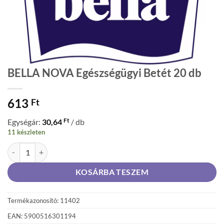
BELLA NOVA Egészségügyi Betét 20 db
613
Ft
Ft
Egységár:
30,64
/ db
11 készleten
BELLA NOVA Egészségügyi Betét 20 db mennyiség
KOSÁRBA TESZEM
Termékazonosító: 11402
EAN: 5900516301194