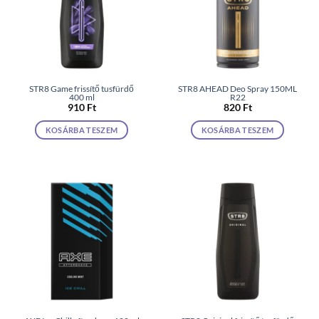
STR8 Game frissítő tusfürdő
STR8 AHEAD Deo Spray 150ML
400 ml
R22
910
Ft
820
Ft
KOSÁRBA TESZEM
KOSÁRBA TESZEM