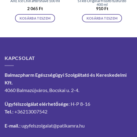
AXE Ice Chill aftershave 100 ml
STR8 Original frissítő tusfürdő
400 ml
2 065
Ft
910
Ft
KOSÁRBA TESZEM
KOSÁRBA TESZEM
KAPCSOLAT
Balmazpharm Egészségügyi Szolgáltató és Kereskedelmi
Kft.
4060 Balmazújváros, Bocskai u. 2-4.
Ügyfélszolgálat elérhetősége
: H-P 8-16
Tel.:
+36213007542
E-mail.:
ugyfelszolgalat@patikamra.hu