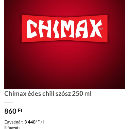
Chimax édes chili szósz 250 ml
860
Ft
Ft
Egységár:
3 440
/ l
Elfogyott