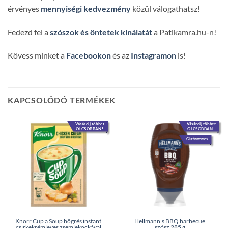
érvényes
mennyiségi kedvezmény
közül válogathatsz!
Fedezd fel a
szószok és öntetek kínálatát
a Patikamra.hu-n!
Kövess minket a
Facebookon
és az
Instagramon
is!
KAPCSOLÓDÓ TERMÉKEK
Vásárolj többet
Vásárolj többet
OLCSÓBBAN!
OLCSÓBBAN!
Gluténmentes
Knorr Cup a Soup bögrés instant
Hellmann’s BBQ barbecue
csirkekrémleves zsemlekockával
szósz 285 g