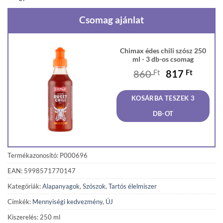
Csomag ajánlat
Chimax édes chili szósz 250
ml - 3 db-os csomag
Original
Curren
860
Ft
817
Ft
price
price
was:
is:
KOSÁRBA TESZEK 3
860 Ft.
817 Ft
DB-OT
Termékazonosító: P000696
EAN: 5998571770147
Kategóriák:
Alapanyagok
,
Szószok
,
Tartós élelmiszer
Címkék:
Mennyiségi kedvezmény
,
ÚJ
Kiszerelés: 250 ml