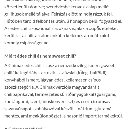
közvetlenül ráöntve; szendvicsbe kenve az alap mellé;
grillhúsok mellé tálalva. Felrázás előtt mindig rázzuk fel.
Hűtőben tárold felbontás után, 3 hónapon belül fogyaszd el.
Az édes chili szósz ideális azoknak is, akik a csípős ételeket
kerülik – a chilitartalom inkább kellemes aromát, mint
komoly csípősséget ad.
Miért édes chili és nem sweet chili?
A Chimax édes chili szósz a nemzetközileg ismert „sweet
chili” kategóriába tartozik – az ázsiai (főleg thaiföldi)
konyhából ismert, lágyan édes, kellemesen csípős
szószkategória. A Chimax verziója magyar darált
chilipaprikával, természetes sűrítőanyagokkal (guargumi,
xantángumi, szentjánoskenyér liszt) és ecet-citromsav
savanyúságot szabályozóval készül – nátrium-glutamát
mentes, ami megkülönbözteti a hasonló import termékektől.
A Chimax márkáról