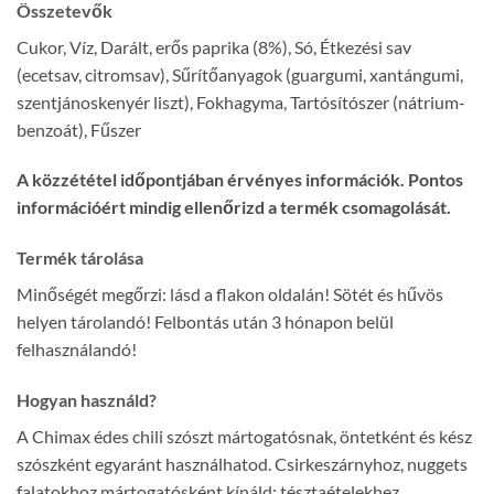
Összetevők
Cukor, Víz, Darált, erős paprika (8%), Só, Étkezési sav
(ecetsav, citromsav), Sűrítőanyagok (guargumi, xantángumi,
szentjánoskenyér liszt), Fokhagyma, Tartósítószer (nátrium-
benzoát), Fűszer
A közzététel időpontjában érvényes információk. Pontos
információért mindig ellenőrizd a termék csomagolását.
Termék tárolása
Minőségét megőrzi: lásd a flakon oldalán! Sötét és hűvös
helyen tárolandó! Felbontás után 3 hónapon belül
felhasználandó!
Hogyan használd?
A Chimax édes chili szószt mártogatósnak, öntetként és kész
szószként egyaránt használhatod. Csirkeszárnyhoz, nuggets
falatokhoz mártogatósként kínáld; tésztaételekhez