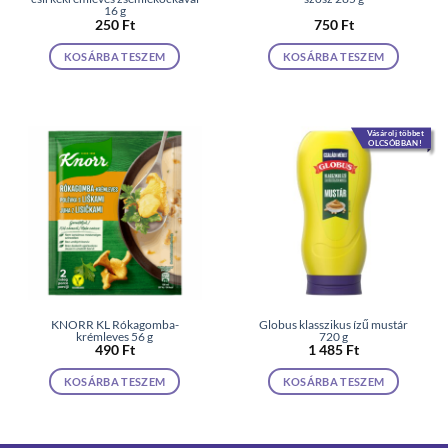
16 g
250
Ft
750
Ft
KOSÁRBA TESZEM
KOSÁRBA TESZEM
Vásárolj többet
OLCSÓBBAN!
KNORR KL Rókagomba-
Globus klasszikus ízű mustár
krémleves 56 g
720 g
490
Ft
1 485
Ft
KOSÁRBA TESZEM
KOSÁRBA TESZEM