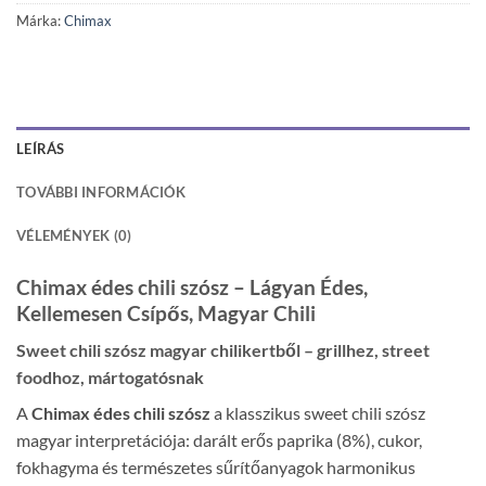
Márka:
Chimax
LEÍRÁS
TOVÁBBI INFORMÁCIÓK
VÉLEMÉNYEK (0)
Chimax édes chili szósz – Lágyan Édes,
Kellemesen Csípős, Magyar Chili
Sweet chili szósz magyar chilikertből – grillhez, street
foodhoz, mártogatósnak
A
Chimax édes chili szósz
a klasszikus sweet chili szósz
magyar interpretációja: darált erős paprika (8%), cukor,
fokhagyma és természetes sűrítőanyagok harmonikus