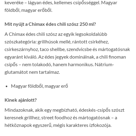
keveréke – lágyan édes, kellemes csípősséggel. Magyar
földből, magyar erőből.
Mit nyújt a Chimax édes chili szósz 250 ml?
A Chimax édes chili szósz az egyik legsokoldalúbb
szószkategória: grillhúsok mellé, rántott csirkéhez,
csirkeszárnyhoz, taco shellbe, szendvicsbe és mártogatósnak
egyaránt kiváló. Az édes jegyek dominálnak, a chili finoman
csípős – nem tolakodó, hanem harmonikus. Nátrium-
glutamátot nem tartalmaz.
Magyar földből, magyar erő
Kinek ajánlott?
Mindazoknak, akik egy megbízható, édeskés-csípős szószt
keresnek grillhez, street foodhoz és mártogatósnak – a
hétköznapok egyszerű, mégis karakteres ízfokozója.