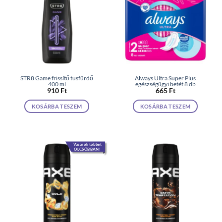
STR8 Game frissítő tusfürdő
Always Ultra Super Plus
400 ml
egészségügyi betét 8 db
910
Ft
665
Ft
KOSÁRBA TESZEM
KOSÁRBA TESZEM
Vásárolj többet
OLCSÓBBAN!