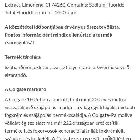
Extract, Limonene, CI 74260. Contains: Sodium Fluoride
Total Fluoride content: 1450 ppm
A közzététel időpontjában érvényes összetevőlista.
Pontos információért mindig ellenőrizd a termék
csomagolását.
Termék tárolása
Szobahőmérsékleten, száraz helyen tárolja. Gyermekek elől
elzárandó.
A Colgate márkáról
A Colgate 1806-ban alapított, több mint 200 éves múltra
visszatekintő szájápolási márka – a világ egyik legelismertebb
fogkrém és szájápolási termékcsaládja. A Colgate-Palmolive
vállalat égisze alatt ma már 222 országban értékesítik
termékeit, és fogorvosok generációi ajánlják fogkrémjeit,
szájvizeit és fogkeféit. A Colgate szoros együttműködésben