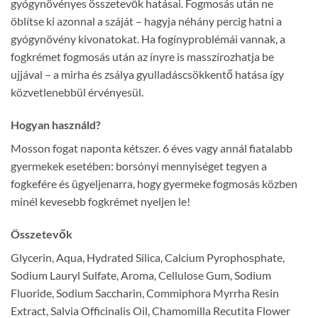
gyógynövényes összetevők hatásai. Fogmosás után ne
öblítse ki azonnal a száját – hagyja néhány percig hatni a
gyógynövény kivonatokat. Ha fogínyproblémái vannak, a
fogkrémet fogmosás után az ínyre is masszírozhatja be
ujjával – a mirha és zsálya gyulladáscsökkentő hatása így
közvetlenebbül érvényesül.
Hogyan használd?
Mosson fogat naponta kétszer. 6 éves vagy annál fiatalabb
gyermekek esetében: borsónyi mennyiséget tegyen a
fogkefére és ügyeljenarra, hogy gyermeke fogmosás közben
minél kevesebb fogkrémet nyeljen le!
Összetevők
Glycerin, Aqua, Hydrated Silica, Calcium Pyrophosphate,
Sodium Lauryl Sulfate, Aroma, Cellulose Gum, Sodium
Fluoride, Sodium Saccharin, Commiphora Myrrha Resin
Extract, Salvia Officinalis Oil, Chamomilla Recutita Flower