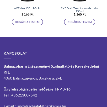
AXE deo 150 ml Gold
AXE Dark Temptation dezodor
150 ml
1 165
Ft
1 165
Ft
KOSÁRBA TESZEM
KOSÁRBA TESZEM
KAPCSOLAT
Balmazpharm Egészségügyi Szolgáltató és Kereskedelmi
Kft.
4060 Balmazújváros, Bocskai u. 2-4.
Ügyfélszolgálat elérhetősége
: H-P 8-16
Tel.:
+36213007542
E-mail.:
ugyfelszolgalat@patikamra.hu