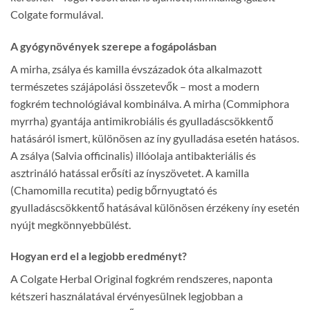
Colgate formulával.
A gyógynövények szerepe a fogápolásban
A mirha, zsálya és kamilla évszázadok óta alkalmazott
természetes szájápolási összetevők – most a modern
fogkrém technológiával kombinálva. A mirha (Commiphora
myrrha) gyantája antimikrobiális és gyulladáscsökkentő
hatásáról ismert, különösen az íny gyulladása esetén hatásos.
A zsálya (Salvia officinalis) illóolaja antibakteriális és
asztrináló hatással erősíti az ínyszövetet. A kamilla
(Chamomilla recutita) pedig bőrnyugtató és
gyulladáscsökkentő hatásával különösen érzékeny íny esetén
nyújt megkönnyebbülést.
Hogyan erd el a legjobb eredményt?
A Colgate Herbal Original fogkrém rendszeres, naponta
kétszeri használatával érvényesülnek legjobban a