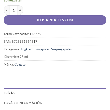
20 készleten
Colgate Herbal Original fogkrém 75 ml mennyiség
KOSÁRBA TESZEM
Termékazonosító: 143775
EAN: 8718951564817
Kategóriák:
Fogkrém
,
Szájápolás
,
Szépségápolás
Kiszerelés: 75 ml
Márka:
Colgate
LEÍRÁS
TOVÁBBI INFORMÁCIÓK