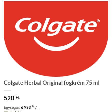
Colgate Herbal Original fogkrém 75 ml
520
Ft
Ft
Egységár:
6 933
/ l