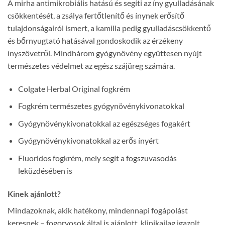
A mirha antimikrobiális hatású és segíti az íny gyulladásának
csökkentését, a zsálya fertőtlenítő és ínynek erősítő
tulajdonságairól ismert, a kamilla pedig gyulladáscsökkentő
és bőrnyugtató hatásával gondoskodik az érzékeny
ínyszövetről. Mindhárom gyógynövény együttesen nyújt
természetes védelmet az egész szájüreg számára.
Colgate Herbal Original fogkrém
Fogkrém természetes gyógynövénykivonatokkal
Gyógynövénykivonatokkal az egészséges fogakért
Gyógynövénykivonatokkal az erős ínyért
Fluoridos fogkrém, mely segít a fogszuvasodás
leküzdésében is
Kinek ajánlott?
Mindazoknak, akik hatékony, mindennapi fogápolást
keresnek – fogorvosok által is ajánlott, klinikailag igazolt