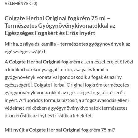
VÉLEMÉNYEK (0)
Colgate Herbal Original fogkrém 75 ml –
Természetes Gyógynövénykivonatokkal az
Egészséges Fogakért és Erős Ínyért
Mirha, zsálya és kamilla – természetes gyógynövények az
egészséges szájért
A
Colgate Herbal Original fogkrém
a természet erejét ötvözi
a klinikai hatékonysággal: mirha, zsálya és kamilla
gyógynövénykivonataival gondoskodik a fogak és az íny
egészségéről. Colgate Herbal Original fogkrém természetes
gyógynövénykivonatokkal az egészséges fogakért és erős
ínyért. A fluoridos formula biztosítja a fogszuvasodás elleni
védelmet, miközben a gyógynövénykivonatok természetes
úton erősítik az ínyt és frissítik a leheletet.
Mit nyújt a Colgate Herbal Original fogkrém 75 ml?