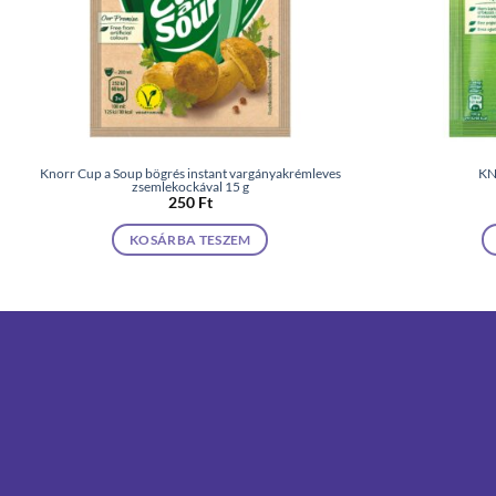
Knorr Cup a Soup bögrés instant vargányakrémleves
KN
zsemlekockával 15 g
250
Ft
KOSÁRBA TESZEM