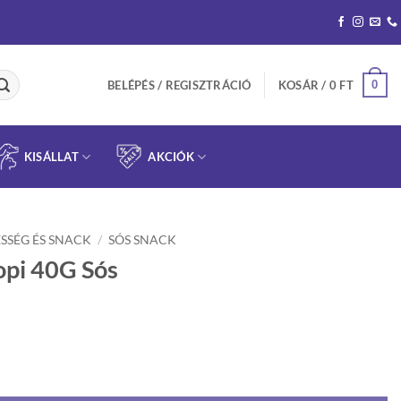
0
BELÉPÉS / REGISZTRÁCIÓ
KOSÁR /
0
FT
KISÁLLAT
AKCIÓK
SSÉG ÉS SNACK
/
SÓS SNACK
opi 40G Sós