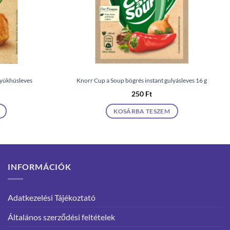
Tyúkhúsleves
Knorr Cup a Soup bögrés instant gulyásleves 16 g
250
Ft
KOSÁRBA TESZEM
INFORMÁCIÓK
Adatkezelési Tájékoztató
Általános szerződési feltételek