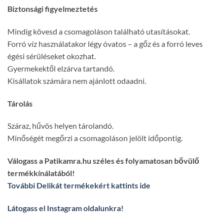
Biztonsági figyelmeztetés
Mindig kövesd a csomagoláson található utasításokat.
Forró víz használatakor légy óvatos – a gőz és a forró leves
égési sérüléseket okozhat.
Gyermekektől elzárva tartandó.
Kisállatok számára nem ajánlott odaadni.
Tárolás
Száraz, hűvös helyen tárolandó.
Minőségét megőrzi a csomagoláson jelölt időpontig.
Válogass a Patikamra.hu széles és folyamatosan bővülő
termékkínálatából!
További Delikát termékekért kattints ide
Látogass el Instagram oldalunkra
!