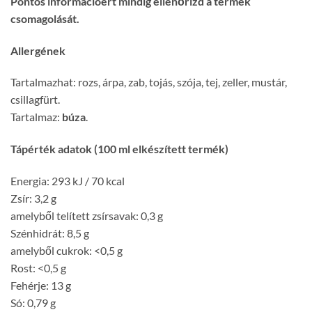
Pontos információért mindig ellenőrizd a termék
csomagolását.
Allergének
Tartalmazhat: rozs, árpa, zab, tojás, szója, tej, zeller, mustár,
csillagfürt.
Tartalmaz:
búza
.
Tápérték adatok (100 ml elkészített termék)
Energia: 293 kJ / 70 kcal
Zsír: 3,2 g
amelyből telített zsírsavak: 0,3 g
Szénhidrát: 8,5 g
amelyből cukrok: <0,5 g
Rost: <0,5 g
Fehérje: 13 g
Só: 0,79 g