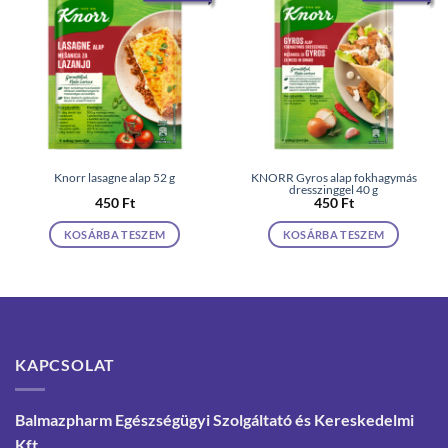
Knorr lasagne alap 52 g
KNORR Gyros alap fokhagymás
dresszinggel 40 g
450
Ft
450
Ft
KOSÁRBA TESZEM
KOSÁRBA TESZEM
KAPCSOLAT
Balmazpharm Egészségügyi Szolgáltató és Kereskedelmi
Kft.