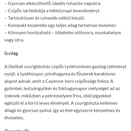
– Gyorsan elkészíthető, ideális rohanós napokra.
– Csípős íze feldobja a hétköznapi levesélményt.
– Tartósítószer és színezék nélkül készül.
– Kompakt kiszerelés egy teljes adag tartalmas leveshez.
– Könnyen hordozható – tökéletes otthonra, munkahelyre
vagy útra.
Ízvilág
A Delikát csurigtésztás csípős tyúkhúsleves gazdag ízélményt
nyújt: a tyúkhúspor, póréhagyma és fűszerek karakteres
alapot adnak, amit a Cayenne-bors csípőssége fokoz. A
gyömbér, lestyángyökér és fokhagymapor mélységet ad az
ízeknek, miközben a petrezselyem friss, zöld jegyekkel
egészíti ki a forró leves élményét. A csurigtészta kellemes
állagú és gyorsan puhul, így az étel egyszerre kényelmes és
élvezetes.
Összetevők