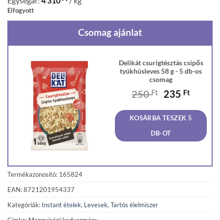
Egységár:
4 310
/ kg
Elfogyott
Csomag ajánlat
Delikát csurigtésztás csípős
tyúkhúsleves 58 g - 5 db-os
csomag
Original
Curren
250
Ft
235
Ft
price
price
was:
is:
KOSÁRBA TESZEK 5
250 Ft.
235 Ft
DB-OT
Termékazonosító: 165824
EAN: 8721201954337
Kategóriák:
Instant ételek
,
Levesek
,
Tartós élelmiszer
Címke:
Mennyiségi kedvezmény