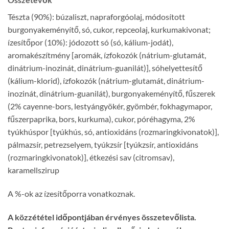
Tészta (90%): búzaliszt, napraforgóolaj, módosított
burgonyakeményítő, só, cukor, repceolaj, kurkumakivonat;
ízesítőpor (10%): jódozott só (só, kálium-jodát),
aromakészítmény [aromák, ízfokozók (nátrium-glutamát,
dinátrium-inozinát, dinátrium-guanilát)], sóhelyettesítő
(kálium-klorid), ízfokozók (nátrium-glutamát, dinátrium-
inozinát, dinátrium-guanilát), burgonyakeményítő, fűszerek
(2% cayenne-bors, lestyángyökér, gyömbér, fokhagymapor,
fűszerpaprika, bors, kurkuma), cukor, póréhagyma, 2%
tyúkhúspor [tyúkhús, só, antioxidáns (rozmaringkivonatok)],
pálmazsír, petrezselyem, tyúkzsír [tyúkzsír, antioxidáns
(rozmaringkivonatok)], étkezési sav (citromsav),
karamellszirup
A %-ok az ízesítőporra vonatkoznak.
A közzététel időpontjában érvényes összetevőlista.