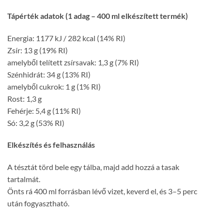
Tápérték adatok (1 adag – 400 ml elkészített termék)
Energia: 1177 kJ / 282 kcal (14% RI)
Zsír: 13 g (19% RI)
amelyből telített zsírsavak: 1,3 g (7% RI)
Szénhidrát: 34 g (13% RI)
amelyből cukrok: 1 g (1% RI)
Rost: 1,3 g
Fehérje: 5,4 g (11% RI)
Só: 3,2 g (53% RI)
Elkészítés és felhasználás
A tésztát törd bele egy tálba, majd add hozzá a tasak
tartalmát.
Önts rá 400 ml forrásban lévő vizet, keverd el, és 3–5 perc
után fogyasztható.