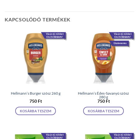
KAPCSOLÓDÓ TERMÉKEK
Vásárolj többet
Vásárolj többet
OLCSÓBBAN!
OLCSÓBBAN!
Gluténmentes
Hellmann’s Burger szósz 260 g
Hellmann’s Édes-Savanyú szósz
280 g
750
Ft
750
Ft
KOSÁRBA TESZEM
KOSÁRBA TESZEM
Vásárolj többet
Vásárolj többet
OLCSÓBBAN!
OLCSÓBBAN!