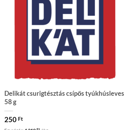
Delikát csurigtésztás csípős tyúkhúsleves
58 g
250
Ft
Ft