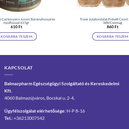
re Cat konzerv Junior Bárányhússal és
Trixie Jutalomfalat Préselt Cson
nyúlhússal 415gr
3db/Csomag
610
Ft
860
Ft
KOSÁRBA TESZEM
KOSÁRBA TESZEM
KAPCSOLAT
Balmazpharm Egészségügyi Szolgáltató és Kereskedelmi
Kft.
4060 Balmazújváros, Bocskai u. 2-4.
Ügyfélszolgálat elérhetősége
: H-P 8-16
Tel.:
+36213007542