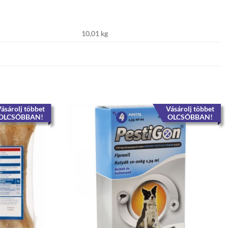
10,01 kg
ásárolj többet
Vásárolj többet
OLCSÓBBAN!
OLCSÓBBAN!