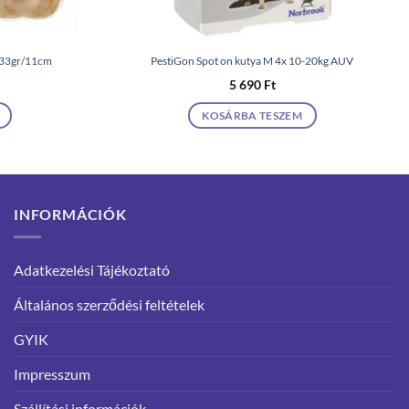
t 33gr/11cm
PestiGon Spot on kutya M 4x 10-20kg AUV
5 690
Ft
KOSÁRBA TESZEM
INFORMÁCIÓK
Adatkezelési Tájékoztató
Általános szerződési feltételek
GYIK
Impresszum
Szállítási információk