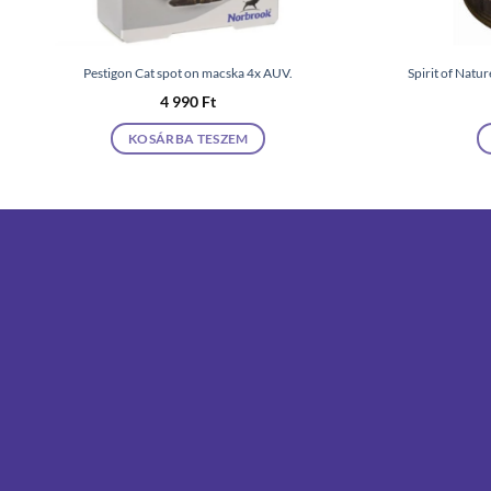
Pestigon Cat spot on macska 4x AUV.
Spirit of Natu
4 990
Ft
KOSÁRBA TESZEM