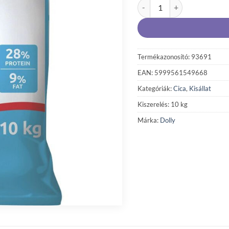
Dolly Cat Száraz Hal 10kg m
Termékazonosító: 93691
EAN: 5999561549668
Kategóriák:
Cica
,
Kisállat
Kiszerelés: 10 kg
Márka:
Dolly