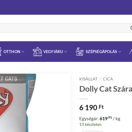
OTTHON
VEGYIÁRU
SZÉPSÉGÁPOLÁS
KISÁLLAT
/
CICA
Dolly Cat Szár
6 190
Ft
Ft
Egységár:
619
/ kg
13 készleten