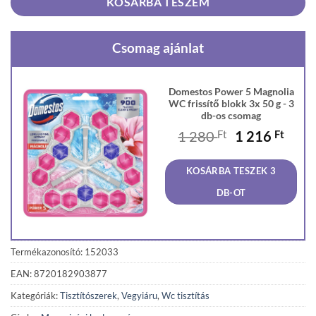
KOSÁRBA TESZEM
Csomag ajánlat
Domestos Power 5 Magnolia
WC frissítő blokk 3x 50 g - 3
db-os csomag
Original
Curr
1 280
Ft
1 216
Ft
price
price
was:
is:
KOSÁRBA TESZEK 3
1
1
280 Ft.
216 F
DB-OT
Termékazonosító: 152033
EAN: 8720182903877
Kategóriák:
Tisztítószerek
,
Vegyiáru
,
Wc tisztítás