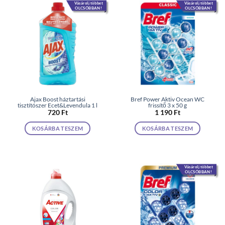
Vásárolj többet
Vásárolj többet
OLCSÓBBAN!
OLCSÓBBAN!
Ajax Boost háztartási
Bref Power Aktiv Ocean WC
tisztítószer Ecet&Levendula 1 l
frissítő 3 x 50 g
720
Ft
1 190
Ft
KOSÁRBA TESZEM
KOSÁRBA TESZEM
Vásárolj többet
OLCSÓBBAN!