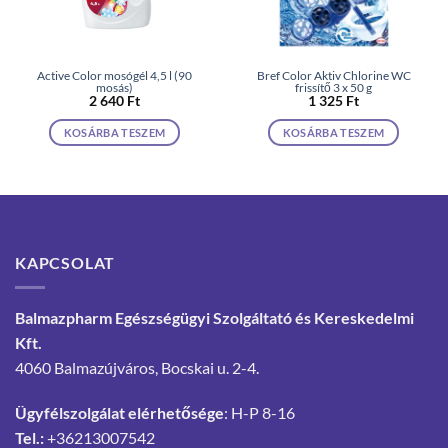
Active Color mosógél 4,5 l (90
Bref Color Aktiv Chlorine WC
mosás)
frissítő 3 x 50 g
2 640
Ft
1 325
Ft
KOSÁRBA TESZEM
KOSÁRBA TESZEM
KAPCSOLAT
Balmazpharm Egészségügyi Szolgáltató és Kereskedelmi
Kft.
4060 Balmazújváros, Bocskai u. 2-4.
Ügyfélszolgálat elérhetősége
: H-P 8-16
Tel.:
+36213007542