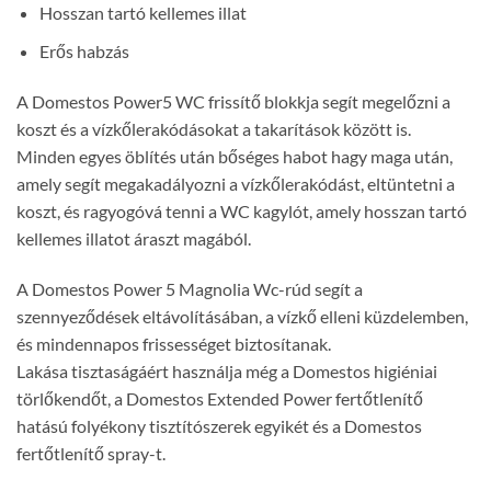
Hosszan tartó kellemes illat
Erős habzás
A Domestos Power5 WC frissítő blokkja segít megelőzni a
koszt és a vízkőlerakódásokat a takarítások között is.
Minden egyes öblítés után bőséges habot hagy maga után,
amely segít megakadályozni a vízkőlerakódást, eltüntetni a
koszt, és ragyogóvá tenni a WC kagylót, amely hosszan tartó
kellemes illatot áraszt magából.
A Domestos Power 5 Magnolia Wc-rúd segít a
szennyeződések eltávolításában, a vízkő elleni küzdelemben,
és mindennapos frissességet biztosítanak.
Lakása tisztaságáért használja még a Domestos higiéniai
törlőkendőt, a Domestos Extended Power fertőtlenítő
hatású folyékony tisztítószerek egyikét és a Domestos
fertőtlenítő spray-t.