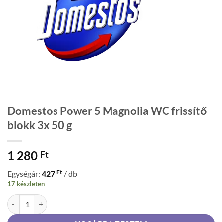
Domestos Power 5 Magnolia WC frissítő
blokk 3x 50 g
1 280
Ft
Ft
Egységár:
427
/ db
17 készleten
Domestos Power 5 Magnolia WC frissítő blokk 3x 50 g mennyiség