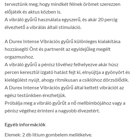
terveztünk meg, hogy mindkét félnek örömet szerezzen
előjáték és aktus közben is.
A vibráló gyűrű használata egyszerű, és akár 20 percig
élvezhető a vibrálás általi stimuláció.
A Durex Intense Vibrációs gyűrű különleges kialakítása
hozzásegíti Önt és partnerét az egyidejűleg megélt
orgazmushoz.
A vibráló gyűrű a pénisz tövéhez felhelyezve akár húsz
percen keresztül izgató hatást fejt ki, elnyújtja a gyönyört és
kielégülést nyújt, ahogy ritmikusan a csiklóhoz dörzsölődik.
A Durex Intense Vibrációs gyűrű által keltett vibrációt az
egész testünkben érezhetjük.
Próbálja meg a vibráló gyűrűt a nő mellbimbójához vagy a
pénisz végéhez érinteni a nagyobb élvezetért.
Egyéb információk
Elemek: 2 db lítium gombelem mellékelve.