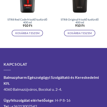
STR8 Red Code frissítő tusfürdő
STR8 Original frissítő tusfürdő
400 ml
400 ml
910
Ft
910
Ft
KOSÁRBA TESZEM
KOSÁRBA TESZEM
KAPCSOLAT
Balmazpharm Egészségügyi Szolgáltató és Kereskedelmi
Kft.
4060 Balmazújváros, Bocskai u. 2-4.
Ügyfélszolgálat elérhetősége
: H-P 8-16
Tel.:
+36213007542