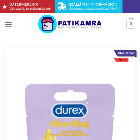
Skip
ÚJ TERMÉKEINK
SZÁLLÍTÁSI INFORMÁCIÓK
Válogass ÚJ termékeink között.
Csomagautomatába szállítás 990 Ft*
to
content
0
KIÁRUSÍTÁS
-
700
Ft