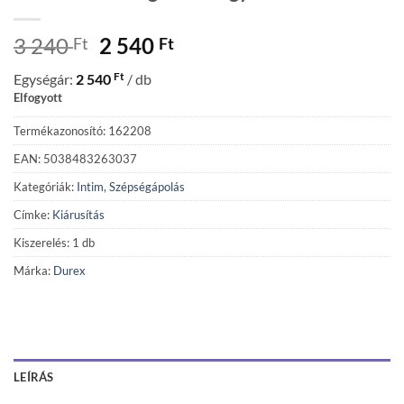
Original
Current
3 240
2 540
Ft
Ft
price
price
Ft
Egységár:
2 540
/ db
was:
is:
Elfogyott
3
2
240 Ft.
540 Ft.
Termékazonosító: 162208
EAN: 5038483263037
Kategóriák:
Intim
,
Szépségápolás
Címke:
Kiárusítás
Kiszerelés: 1 db
Márka:
Durex
LEÍRÁS