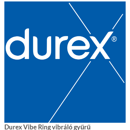
Durex Vibe Ring vibráló gyűrű