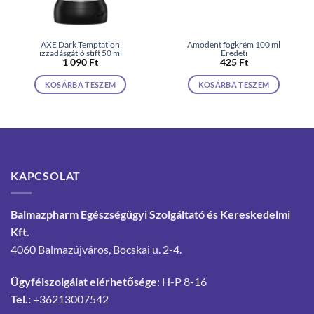
AXE Dark Temptation
Amodent fogkrém 100 ml
izzadásgátló stift 50 ml
Eredeti
1 090
Ft
425
Ft
KOSÁRBA TESZEM
KOSÁRBA TESZEM
KAPCSOLAT
Balmazpharm Egészségügyi Szolgáltató és Kereskedelmi
Kft.
4060 Balmazújváros, Bocskai u. 2-4.
Ügyfélszolgálat elérhetősége
: H-P 8-16
Tel.:
+36213007542