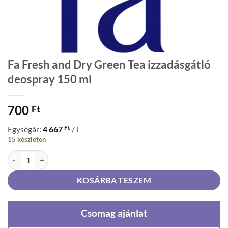
Fa Fresh and Dry Green Tea izzadásgátló
deospray 150 ml
700
Ft
Ft
Egységár:
4 667
/ l
15 készleten
Fa Fresh and Dry Green Tea izzadásgátló deospray 150 ml mennyiség
KOSÁRBA TESZEM
Csomag ajánlat