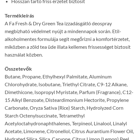
Hosszan tartó friss érzetet biztosít
Termékleírás
A Fa Fresh & Dry Green Tea izzadásgátló deospray
megbízható védelmet nyújt a mindennapok során. Etil-
alkoholmentes formulája segít megőrizni a komfortérzetet,
miközben a zöld tea üde illata kellemes frissességet biztosít
használat közben.
Összetevők
Butane, Propane, Ethylhexyl Palmitate, Aluminum
Chlorohydrate, Isobutane, Triethyl Citrate, C9-12 Alkane,
Dimethicone, Isopropyl Myristate, Parfum (Fragrance), C12-
15 Alkyl Benzoate, Disteardimonium Hectorite, Propylene
Carbonate, Oryza Sativa (Rice) Starch, Hydrolyzed Corn
Starch Octenylsuccinate, Tetramethyl
Acetyloctahydronaphthalenes, Terpineol, Linalool, Linalyl
Acetate, Limonene, Citronellol, Citrus Aurantium Flower Oil,
Hydrated Silica, Silica, Carvone, Citrus Limon (Lemon) Peel