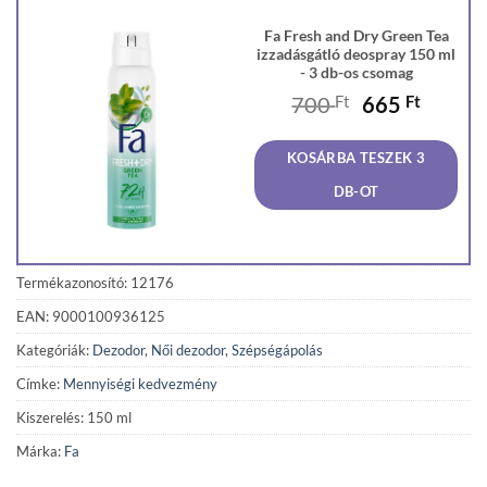
Fa Fresh and Dry Green Tea
izzadásgátló deospray 150 ml
- 3 db-os csomag
Original
Curren
700
Ft
665
Ft
price
price
was:
is:
KOSÁRBA TESZEK 3
700 Ft.
665 Ft
DB-OT
Termékazonosító: 12176
EAN: 9000100936125
Kategóriák:
Dezodor
,
Női dezodor
,
Szépségápolás
Címke:
Mennyiségi kedvezmény
Kiszerelés: 150 ml
Márka:
Fa