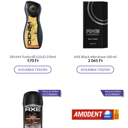
DENIM Tusfürdő GOLD 250ml
AXE Black aftershave 100 ml
570
Ft
2 065
Ft
KOSÁRBA TESZEM
KOSÁRBA TESZEM
Vásárolj többet
Vásárolj többet
OLCSÓBBAN!
OLCSÓBBAN!