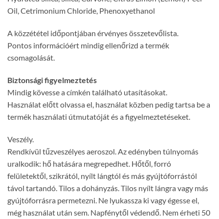
Oil, Cetrimonium Chloride, Phenoxyethanol
A közzététel időpontjában érvényes összetevőlista.
Pontos információért mindig ellenőrizd a termék
csomagolását.
Biztonsági figyelmeztetés
Mindig kövesse a címkén található utasításokat.
Használat előtt olvassa el, használat közben pedig tartsa be a
termék használati útmutatóját és a figyelmeztetéseket.
Veszély.
Rendkívül tűzveszélyes aeroszol. Az edényben túlnyomás
uralkodik: hő hatására megrepedhet. Hőtől, forró
felületektől, szikrától, nyílt lángtól és más gyújtóforrástól
távol tartandó. Tilos a dohányzás. Tilos nyílt lángra vagy más
gyújtóforrásra permetezni. Ne lyukassza ki vagy égesse el,
még használat után sem. Napfénytől védendő. Nem érheti 50