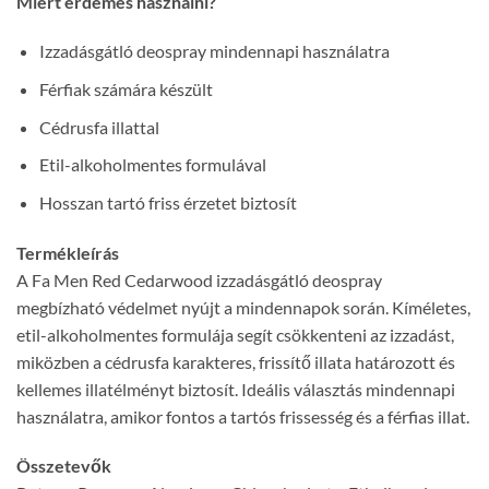
Miért érdemes használni?
Izzadásgátló deospray mindennapi használatra
Férfiak számára készült
Cédrusfa illattal
Etil-alkoholmentes formulával
Hosszan tartó friss érzetet biztosít
Termékleírás
A Fa Men Red Cedarwood izzadásgátló deospray
megbízható védelmet nyújt a mindennapok során. Kíméletes,
etil-alkoholmentes formulája segít csökkenteni az izzadást,
miközben a cédrusfa karakteres, frissítő illata határozott és
kellemes illatélményt biztosít. Ideális választás mindennapi
használatra, amikor fontos a tartós frissesség és a férfias illat.
Összetevők