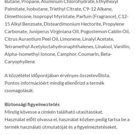
Butane, Propane, Aluminum Chlorohydrate, Ethylhexyl
Palmitate, Isobutane, Triethyl Citrate, C9-12 Alkane,
Dimethicone, Isopropyl Myristate, Parfum (Fragrance), C12-
15 Alkyl Benzoate, Disteardimonium Hectorite, Propylene
Carbonate, Juniperus Virginiana Oil, Pogostemon Cablin Oil,
Citrus Aurantium Peel Oil, Limonene, Linalyl Acetate,
Tetramethyl Acetyloctahydronaphthalenes, Linalool, Vanillin,
Alpha-Isomethyl Ionone, Camphor, Coumarin, Beta-
Caryophyllene
A közzététel időpontjában érvényes összetevőlista.
Pontos információért mindig ellenőrizd a termék
csomagolását.
Biztonsági figyelmeztetés
Mindig kövesse a címkén található utasításokat.
Használat előtt olvassa el, használat közben pedig tartsa be a
termék használati útmutatóját és a figyelmeztetéseket.