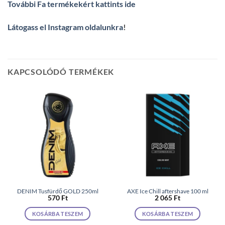
További Fa termékekért kattints ide
Látogass el Instagram oldalunkra
!
KAPCSOLÓDÓ TERMÉKEK
DENIM Tusfürdő GOLD 250ml
AXE Ice Chill aftershave 100 ml
570
Ft
2 065
Ft
KOSÁRBA TESZEM
KOSÁRBA TESZEM