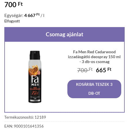
700
Ft
Ft
Egységár:
4 667
/ l
Elfogyott
Csomag ajánlat
Fa Men Red Cedarwood
izzadásgátló deospray 150 ml
- 3 db-os csomag
Original
Curren
700
Ft
665
Ft
price
price
was:
is:
KOSÁRBA TESZEK 3
700 Ft.
665 Ft
DB-OT
Termékazonosító: 12189
EAN: 9000101641356