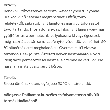
Veszély.
Rendkívül tűzveszélyes aeroszol. Az edényben túlnyomás
uralkodik: hő hatására megrepedhet. Hőtől, forró
felületektől, szikrától, nyílt lángtól és más gyújtóforrástól
távol tartandó. Tilos a dohányzás. Tilos nyílt lángra vagy más
gyújtóforrásra permetezni. Ne lyukassza ki vagy égesse el,
még használat után sem. Napfénytől védendő. Nem érheti 50
°C hőmérsékletet meghaladó hő. Gyermekektől elzárva
tartandó. Csak jól szellőztetett helyen használható. Rövid
ideig tartó permetezéssel használja. Szembe ne kerüljön. Ne
használja irritált vagy sérült bőrön.
Tárolás
Szobahőmérsékleten, legfeljebb 50 °C-on tárolandó.
Válogass a Patikamra.hu széles és folyamatosan bővülő
termékkínálatából!