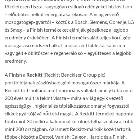
tökéletesen tiszta, ragyogóan csillogó edényeket biztosítson
– előöblítés nélkül, energiatakarékosan. A világ vezető
mosogatógép-gyártói – köztük a Bosch, Siemens, Gorenje, LG
és Smeg – a Finish termékeket ajánlják gépeikhez a legjobb
eredmény érdekében. A Finish termékcsalád teljes körű gépi
mosogatási rendszert alkot: mosószer (tabletta, kapszula
vagy gél) + öblítőszer + regeneráló só – együttesen a legjobb
eredmény.
A Finish a
Reckitt
(Reckitt Benckiser Group plc)
portfóliójának zászlóshajó gépi mosogatószer márkája. A
Reckitt brit-holland multinacionális vállalat, amely több mint
200 éves múltra tekint vissza – mára a világ egyik vezető
egészségügyi, higiéniai és táplálkozástudományi fogyasztói
cikkek gyártójává nőtte ki magát. A Reckitt termékei naponta
több mint 30 millió alkalommal kerülnek felhasználásra, több
mint 200 országban. Az ismert Reckitt-márkák közé tartozik
többek között a Dettol, Vanish, Calgon, Harpic és a Finish.