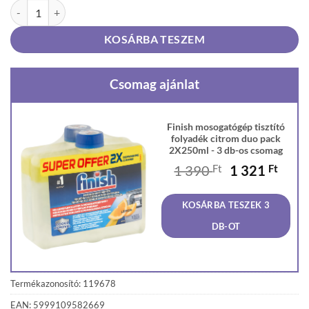
Finish mosogatógép tisztító folyadék citrom duo pack 2X250ml menn
KOSÁRBA TESZEM
Csomag ajánlat
Finish mosogatógép tisztító
folyadék citrom duo pack
2X250ml - 3 db-os csomag
Original
Curr
1 390
Ft
1 321
Ft
price
price
was:
is:
KOSÁRBA TESZEK 3
1
1
390 Ft.
321 F
DB-OT
Termékazonosító: 119678
EAN: 5999109582669