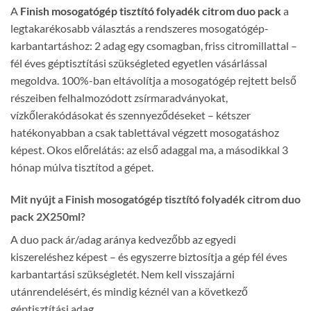
A
Finish mosogatógép tisztító folyadék citrom duo pack
a
legtakarékosabb választás a rendszeres mosogatógép-
karbantartáshoz: 2 adag egy csomagban, friss citromillattal –
fél éves géptisztítási szükségleted egyetlen vásárlással
megoldva. 100%-ban eltávolítja a mosogatógép rejtett belső
részeiben felhalmozódott zsírmaradványokat,
vízkőlerakódásokat és szennyeződéseket – kétszer
hatékonyabban a csak tablettával végzett mosogatáshoz
képest. Okos előrelátás: az első adaggal ma, a másodikkal 3
hónap múlva tisztítod a gépet.
Mit nyújt a Finish mosogatógép tisztító folyadék citrom duo
pack 2X250ml?
A duo pack ár/adag aránya kedvezőbb az egyedi
kiszereléshez képest – és egyszerre biztosítja a gép fél éves
karbantartási szükségletét. Nem kell visszajárni
utánrendelésért, és mindig kéznél van a következő
géptisztítási adag.