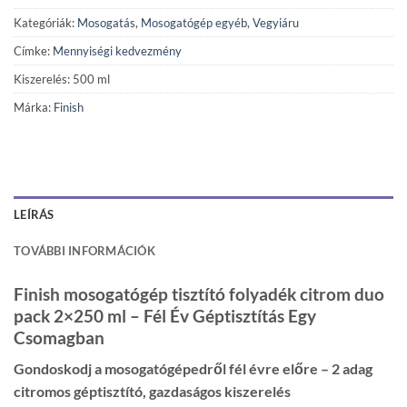
Kategóriák:
Mosogatás
,
Mosogatógép egyéb
,
Vegyiáru
Címke:
Mennyiségi kedvezmény
Kiszerelés: 500 ml
Márka:
Finish
LEÍRÁS
TOVÁBBI INFORMÁCIÓK
Finish mosogatógép tisztító folyadék citrom duo
pack 2×250 ml – Fél Év Géptisztítás Egy
Csomagban
Gondoskodj a mosogatógépedről fél évre előre – 2 adag
citromos géptisztító, gazdaságos kiszerelés