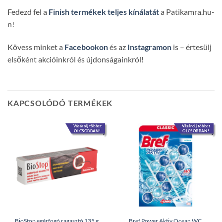
Fedezd fel a
Finish termékek teljes kínálatát
a Patikamra.hu-
n!
Kövess minket a
Facebookon
és az
Instagramon
is – értesülj
elsőként akcióinkról és újdonságainkról!
KAPCSOLÓDÓ TERMÉKEK
Vásárolj többet
Vásárolj többet
OLCSÓBBAN!
OLCSÓBBAN!
BioStop egérfogó ragasztó 135 g
Bref Power Aktiv Ocean WC