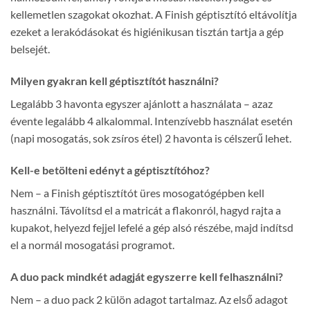
kellemetlen szagokat okozhat. A Finish géptisztító eltávolítja
ezeket a lerakódásokat és higiénikusan tisztán tartja a gép
belsejét.
Milyen gyakran kell géptisztítót használni?
Legalább 3 havonta egyszer ajánlott a használata – azaz
évente legalább 4 alkalommal. Intenzívebb használat esetén
(napi mosogatás, sok zsíros étel) 2 havonta is célszerű lehet.
Kell-e betölteni edényt a géptisztítóhoz?
Nem – a Finish géptisztítót üres mosogatógépben kell
használni. Távolítsd el a matricát a flakonról, hagyd rajta a
kupakot, helyezd fejjel lefelé a gép alsó részébe, majd indítsd
el a normál mosogatási programot.
A duo pack mindkét adagját egyszerre kell felhasználni?
Nem – a duo pack 2 külön adagot tartalmaz. Az első adagot