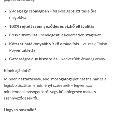
2 adag egy csomagban
– fél éves géptisztítás előre
megoldva
100% rejtett szennyeződés és vízkő eltávolítás
Friss citromillat
– semlegesíti a kellemetlen szagokat
Kétszer hatékonyabb vízkő eltávolítás
– vs. csak Finish
Power tabletta
Gazdaságos duo kiszerelés
– kedvezőbb ár/adag arány
Kinek ajánlott?
Minden háztartásnak, ahol mosogatógépet használnak és a
legjobb tisztítási eredményt szeretnék – legyen szó
mindennapi mosogatásról vagy különlegesen makacs
szennyeződésekről.
Hogyan használd?