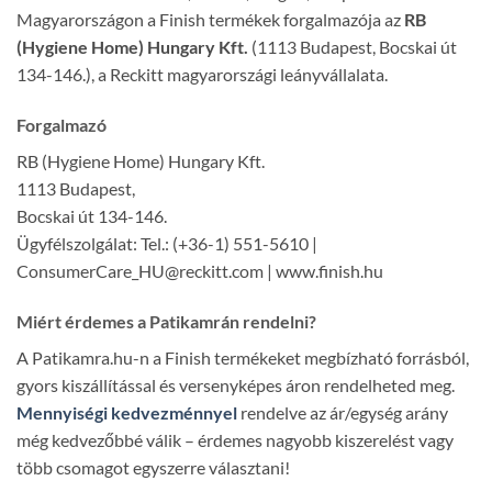
Magyarországon a Finish termékek forgalmazója az
RB
(Hygiene Home) Hungary Kft.
(1113 Budapest, Bocskai út
134-146.), a Reckitt magyarországi leányvállalata.
Forgalmazó
RB (Hygiene Home) Hungary Kft.
1113 Budapest,
Bocskai út 134-146.
Ügyfélszolgálat: Tel.: (+36-1) 551-5610 |
ConsumerCare_HU@reckitt.com | www.finish.hu
Miért érdemes a Patikamrán rendelni?
A Patikamra.hu-n a Finish termékeket megbízható forrásból,
gyors kiszállítással és versenyképes áron rendelheted meg.
Mennyiségi kedvezménnyel
rendelve az ár/egység arány
még kedvezőbbé válik – érdemes nagyobb kiszerelést vagy
több csomagot egyszerre választani!