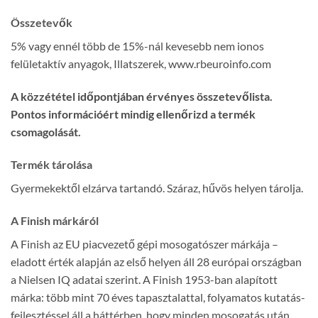
Összetevők
5% vagy ennél több de 15%-nál kevesebb nem ionos
felületaktív anyagok, Illatszerek, www.rbeuroinfo.com
A közzététel időpontjában érvényes összetevőlista.
Pontos információért mindig ellenőrizd a termék
csomagolását.
Termék tárolása
Gyermekektől elzárva tartandó. Száraz, hűvös helyen tárolja.
A Finish márkáról
A Finish az EU piacvezető gépi mosogatószer márkája –
eladott érték alapján az első helyen áll 28 európai országban
a Nielsen IQ adatai szerint. A Finish 1953-ban alapított
márka: több mint 70 éves tapasztalattal, folyamatos kutatás-
fejlesztéssel áll a háttérben, hogy minden mosogatás után