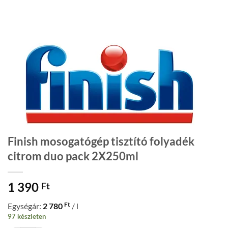
Finish mosogatógép tisztító folyadék
citrom duo pack 2X250ml
1 390
Ft
Ft
Egységár:
2 780
/ l
97 készleten