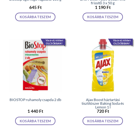
frissítő 3 x 50 g
645
Ft
1 190
Ft
KOSÁRBA TESZEM
KOSÁRBA TESZEM
Vásárolj többet
Vásárolj többet
OLCSÓBBAN!
OLCSÓBBAN!
BIOSTOP ruhamoly csapda 2 db
Ajax Boost háztartási
tisztítószer Baking Soda és
Lemon 1 l
1 440
Ft
720
Ft
KOSÁRBA TESZEM
KOSÁRBA TESZEM