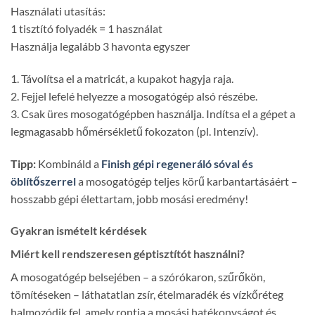
Használati utasítás:
1 tisztító folyadék = 1 használat
Használja legalább 3 havonta egyszer
1. Távolítsa el a matricát, a kupakot hagyja raja.
2. Fejjel lefelé helyezze a mosogatógép alsó részébe.
3. Csak üres mosogatógépben használja. Indítsa el a gépet a
legmagasabb hőmérsékletű fokozaton (pl. Intenzív).
Tipp:
Kombináld a
Finish gépi regeneráló sóval és
öblítőszerrel
a mosogatógép teljes körű karbantartásáért –
hosszabb gépi élettartam, jobb mosási eredmény!
Gyakran ismételt kérdések
Miért kell rendszeresen géptisztítót használni?
A mosogatógép belsejében – a szórókaron, szűrőkön,
tömítéseken – láthatatlan zsír, ételmaradék és vízkőréteg
halmozódik fel, amely rontja a mosási hatékonyságot és