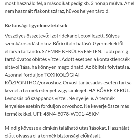
most használd fel, a másodikat pedig kb. 3 hónap múlva. Az el
nem használt flakont száraz, hűvös helyen tárold.
Biztonsági figyelmeztetések
Veszélyes összetevő: izotridekanol, etoxilezett. Súlyos
szemkárosodást okoz. Bőrirritáló hatású. Gyermekektől
elzárva tartandó. SZEMBE KERÜLÉS ESETÉN: Több percig
tartó óvatos öblítés vízzel. Adott esetben a kontaktlencsék
eltávolítása, ha könnyen megoldható. Az öblítés folytatása.
Azonnal forduljon TOXIKOLÓGIAI
KÖZPONTHOZ/orvoshoz. Orvosi tanácsadás esetén tartsa
kéznél a termék edényét vagy címkéjét. HA BŐRRE KERÜL:
Lemosás bő szappanos vízzel. Ne nyelje le. A termék
lenyelése esetén forduljon orvoshoz. Ne keverje össze más
termékekkel. UFI: 48N4-8078-W001-45KM
Mindig kövesse a címkén található utasításokat. Használat
előtt olvassa el a termék biztonsági előírásait.