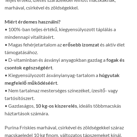
marhával, csirkével és zöldségekkel.
Miért érdemes használni?
• 100%-ban teljes értékű, kiegyensúlyozott táplálás a
mindennapi vitalitásért.
• Magas fehérjetartalom az
erősebb izomzat
és aktív élet
támogatásához.
• D-vitaminban és ásványi anyagokban gazdag a
fogak és
csontok egészségéért
.
• Kiegyensúlyozott ásványianyag-tartalom a
húgyutak
megfelelő működéséért
.
• Nem tartalmaz mesterséges színezéket, ízesítő- vagy
tartósítószert.
• Gazdaságos,
10 kg-os kiszerelés
, ideális többmacskás
háztartások számára.
Purina Friskies marhával, csirkével és zöldségekkel száraz
macskaeledel 10 kg finom, változatos tápszemeket kínál,