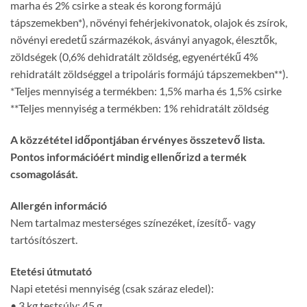
marha és 2% csirke a steak és korong formájú
tápszemekben*), növényi fehérjekivonatok, olajok és zsírok,
növényi eredetű származékok, ásványi anyagok, élesztők,
zöldségek (0,6% dehidratált zöldség, egyenértékű 4%
rehidratált zöldséggel a tripoláris formájú tápszemekben**).
*Teljes mennyiség a termékben: 1,5% marha és 1,5% csirke
**Teljes mennyiség a termékben: 1% rehidratált zöldség
A közzététel időpontjában érvényes összetevő lista.
Pontos információért mindig ellenőrizd a termék
csomagolását.
Allergén információ
Nem tartalmaz mesterséges színezéket, ízesítő- vagy
tartósítószert.
Etetési útmutató
Napi etetési mennyiség (csak száraz eledel):
• 3 kg testsúly: 45 g