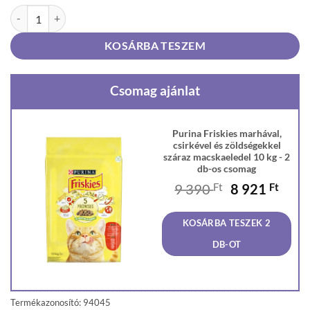
Purina Friskies marhával, csirkével és zöldségekkel száraz macskaele
KOSÁRBA TESZEM
Csomag ajánlat
Purina Friskies marhával,
csirkével és zöldségekkel
száraz macskaeledel 10 kg - 2
db-os csomag
Original
Curr
9 390
Ft
8 921
Ft
price
price
was:
is:
KOSÁRBA TESZEK 2
9
8
390 Ft.
921 F
DB-OT
Termékazonosító: 94045