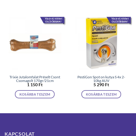
Vásárolj többet
Vásárolj többet
OLCSÓBBAN!
OLCSÓBBAN!
Trixie Jutalomfalat Préselt Csont
PestiGon Spot on kutya S 4x 2-
Csomagolt 170gr/21cm
10kg AUV
1 150
Ft
5 290
Ft
KOSÁRBA TESZEM
KOSÁRBA TESZEM
KAPCSOLAT