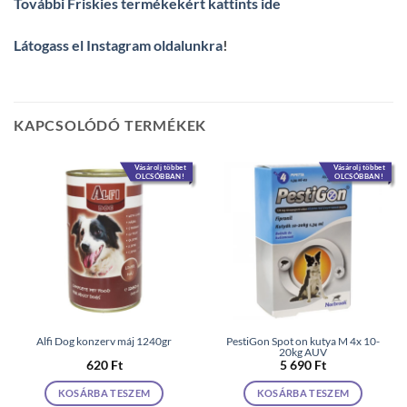
További Friskies termékekért kattints ide
Látogass el Instagram oldalunkra
!
KAPCSOLÓDÓ TERMÉKEK
Vásárolj többet
Vásárolj többet
OLCSÓBBAN!
OLCSÓBBAN!
Alfi Dog konzerv máj 1240gr
PestiGon Spot on kutya M 4x 10-
20kg AUV
620
Ft
5 690
Ft
KOSÁRBA TESZEM
KOSÁRBA TESZEM