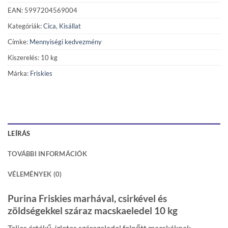
EAN: 5997204569004
Kategóriák:
Cica
,
Kisállat
Címke:
Mennyiségi kedvezmény
Kiszerelés: 10 kg
Márka:
Friskies
LEÍRÁS
TOVÁBBI INFORMÁCIÓK
VÉLEMÉNYEK (0)
Purina Friskies marhával, csirkével és
zöldségekkel száraz macskaeledel 10 kg
Teljes értékű, ízletes szárazeledel felnőtt macskáknak,