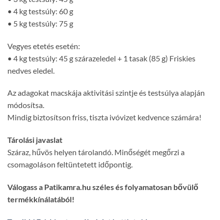
• 4 kg testsúly: 60 g
• 5 kg testsúly: 75 g
Vegyes etetés esetén:
• 4 kg testsúly: 45 g szárazeledel + 1 tasak (85 g) Friskies
nedves eledel.
Az adagokat macskája aktivitási szintje és testsúlya alapján
módosítsa.
Mindig biztosítson friss, tiszta ivóvizet kedvence számára!
Tárolási javaslat
Száraz, hűvös helyen tárolandó. Minőségét megőrzi a
csomagoláson feltüntetett időpontig.
Válogass a Patikamra.hu széles és folyamatosan bővülő
termékkínálatából!