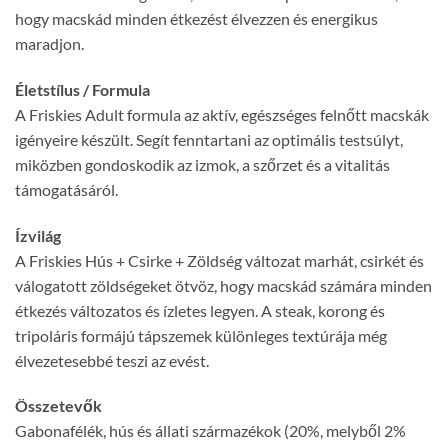
hogy macskád minden étkezést élvezzen és energikus
maradjon.
Életstílus / Formula
A Friskies Adult formula az aktív, egészséges felnőtt macskák
igényeire készült. Segít fenntartani az optimális testsúlyt,
miközben gondoskodik az izmok, a szőrzet és a vitalitás
támogatásáról.
Ízvilág
A Friskies Hús + Csirke + Zöldség változat marhát, csirkét és
válogatott zöldségeket ötvöz, hogy macskád számára minden
étkezés változatos és ízletes legyen. A steak, korong és
tripoláris formájú tápszemek különleges textúrája még
élvezetesebbé teszi az evést.
Összetevők
Gabonafélék, hús és állati származékok (20%, melyből 2%