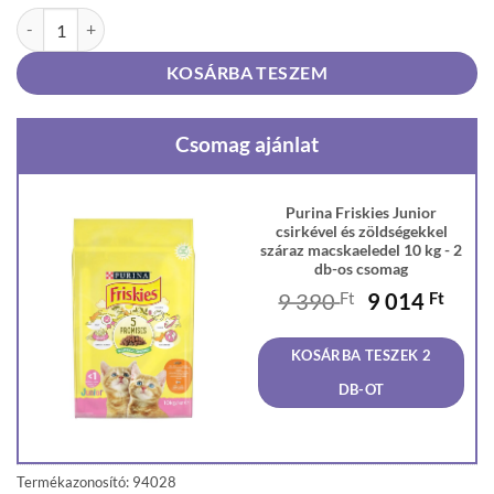
Purina Friskies Junior csirkével és zöldségekkel száraz macskaeledel
KOSÁRBA TESZEM
Csomag ajánlat
Purina Friskies Junior
csirkével és zöldségekkel
száraz macskaeledel 10 kg - 2
db-os csomag
Original
Curr
9 390
Ft
9 014
Ft
price
price
was:
is:
KOSÁRBA TESZEK 2
9
9
390 Ft.
014 F
DB-OT
Termékazonosító: 94028