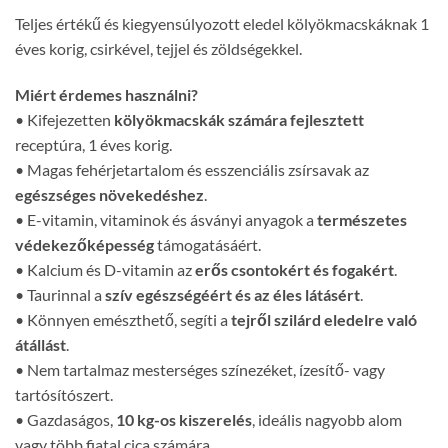
Teljes értékű és kiegyensúlyozott eledel kölyökmacskáknak 1
éves korig, csirkével, tejjel és zöldségekkel.
Miért érdemes használni?
• Kifejezetten
kölyökmacskák számára fejlesztett
receptúra, 1 éves korig.
• Magas fehérjetartalom és esszenciális zsírsavak az
egészséges növekedéshez
.
• E-vitamin, vitaminok és ásványi anyagok a
természetes
védekezőképesség
támogatásáért.
• Kalcium és D-vitamin az
erős csontokért és fogakért
.
• Taurinnal a
szív egészségéért és az éles látásért
.
• Könnyen emészthető, segíti a
tejről szilárd eledelre való
átállást
.
• Nem tartalmaz mesterséges színezéket, ízesítő- vagy
tartósítószert.
• Gazdaságos,
10 kg-os kiszerelés
, ideális nagyobb alom
vagy több fiatal cica számára.