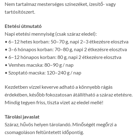
Nem tartalmaz mesterséges színezéket, ízesítő- vagy
tartósítószert.
Etetési útmutató
Napi etetési mennyiség (csak száraz eledel):
• 6–12 hetes korban: 50–70 g, napi 2–3 étkezésre elosztva
• 3–6 hónapos korban: 70–80 g, napi 2 étkezésre elosztva
• 6–12 hónapos korban: 80 g, napi 2 étkezésre elosztva
• Vemhes macska: 80–90 g / nap
• Szoptató macska: 120–240 g / nap
Kezdetben vízzel keverve adható a könnyebb rágás
érdekében, később fokozatosan átállítható a száraz etetésre.
Mindig tegyen friss, tiszta vizet az eledel mellé!
Tárolási javaslat
Száraz, hűvös helyen tárolandó. Minőségét megőrzi a
csomagoláson feltüntetett időpontig.