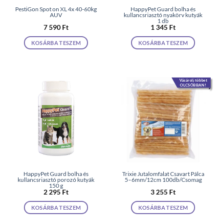
PestiGon Spot on XL 4x 40-60kg
HappyPet Guard bolha és
AUV
kullancsriasztó nyakörv kutyák
1 db
7 590
Ft
1 345
Ft
KOSÁRBA TESZEM
KOSÁRBA TESZEM
Vásárolj többet
OLCSÓBBAN!
HappyPet Guard bolha és
Trixie Jutalomfalat Csavart Pálca
kullancsriasztó porozó kutyák
5–6mm/12cm 100db/Csomag
150 g
2 295
Ft
3 255
Ft
KOSÁRBA TESZEM
KOSÁRBA TESZEM