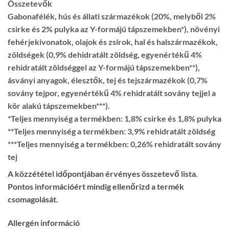
Összetevők
Gabonafélék, hús és állati származékok (20%, melyből 2%
csirke és 2% pulyka az Y-formájú tápszemekben*), növényi
fehérjekivonatok, olajok és zsírok, hal és halszármazékok,
zöldségek (0,9% dehidratált zöldség, egyenértékű 4%
rehidratált zöldséggel az Y-formájú tápszemekben**),
ásványi anyagok, élesztők, tej és tejszármazékok (0,7%
sovány tejpor, egyenértékű 4% rehidratált sovány tejjel a
kör alakú tápszemekben***).
*Teljes mennyiség a termékben: 1,8% csirke és 1,8% pulyka
**Teljes mennyiség a termékben: 3,9% rehidratált zöldség
***Teljes mennyiség a termékben: 0,26% rehidratált sovány
tej
A közzététel időpontjában érvényes összetevő lista.
Pontos információért mindig ellenőrizd a termék
csomagolását.
Allergén információ