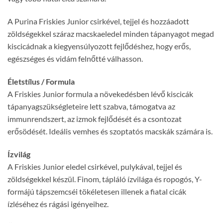
A Purina Friskies Junior csirkével, tejjel és hozzáadott
zöldségekkel száraz macskaeledel minden tápanyagot megad
kiscicádnak a kiegyensúlyozott fejlődéshez, hogy erős,
egészséges és vidám felnőtté válhasson.
Életstílus / Formula
A Friskies Junior formula a növekedésben lévő kiscicák
tápanyagszükségleteire lett szabva, támogatva az
immunrendszert, az izmok fejlődését és a csontozat
erősödését. Ideális vemhes és szoptatós macskák számára is.
Ízvilág
A Friskies Junior eledel csirkével, pulykával, tejjel és
zöldségekkel készül. Finom, tápláló ízvilága és ropogós, Y-
formájú tápszemcséi tökéletesen illenek a fiatal cicák
ízléséhez és rágási igényeihez.