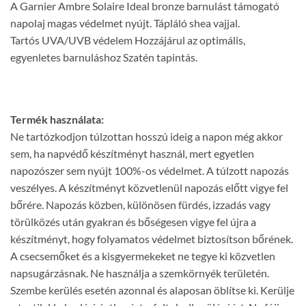
A Garnier Ambre Solaire Ideal bronze barnulást támogató
napolaj magas védelmet nyújt. Tápláló shea vajjal.
Tartós UVA/UVB védelem Hozzájárul az optimális,
egyenletes barnuláshoz Szatén tapintás.
Termék használata:
Ne tartózkodjon túlzottan hosszú ideig a napon még akkor
sem, ha napvédő készítményt használ, mert egyetlen
napozószer sem nyújt 100%-os védelmet. A túlzott napozás
veszélyes. A készítményt közvetlenül napozás előtt vigye fel
bőrére. Napozás közben, különösen fürdés, izzadás vagy
törülközés után gyakran és bőségesen vigye fel újra a
készítményt, hogy folyamatos védelmet biztosítson bőrének.
A csecsemőket és a kisgyermekeket ne tegye ki közvetlen
napsugárzásnak. Ne használja a szemkörnyék területén.
Szembe kerülés esetén azonnal és alaposan öblítse ki. Kerülje