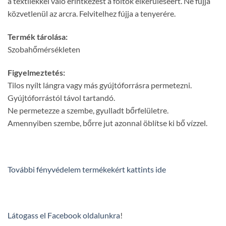
a textilekkel való érintkezést a foltok elkerüléséért. Ne fújja
közvetlenül az arcra. Felvitelhez fújja a tenyerére.
Termék tárolása:
Szobahőmérsékleten
Figyelmeztetés:
Tilos nyílt lángra vagy más gyújtóforrásra permetezni.
Gyújtóforrástól távol tartandó.
Ne permetezze a szembe, gyulladt bőrfelületre.
Amennyiben szembe, bőrre jut azonnal öblítse ki bő vízzel.
További fényvédelem termékekért kattints ide
Látogass el Facebook oldalunkra
!