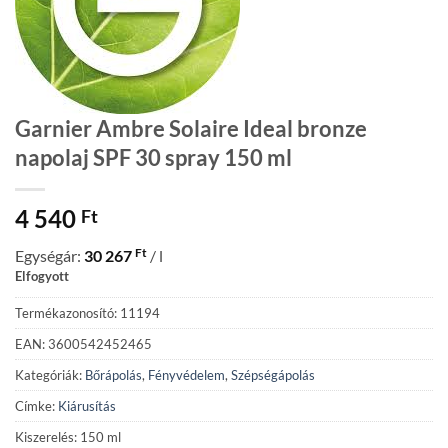
Garnier Ambre Solaire Ideal bronze
napolaj SPF 30 spray 150 ml
4 540
Ft
Ft
Egységár:
30 267
/ l
Elfogyott
Termékazonosító: 11194
EAN: 3600542452465
Kategóriák:
Bőrápolás
,
Fényvédelem
,
Szépségápolás
Címke:
Kiárusítás
Kiszerelés: 150 ml