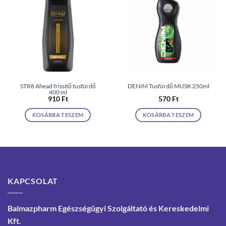
STR8 Ahead frissítő tusfürdő
DENIM Tusfürdő MUSK 250ml
400 ml
910
Ft
570
Ft
KOSÁRBA TESZEM
KOSÁRBA TESZEM
KAPCSOLAT
Balmazpharm Egészségügyi Szolgáltató és Kereskedelmi
Kft.