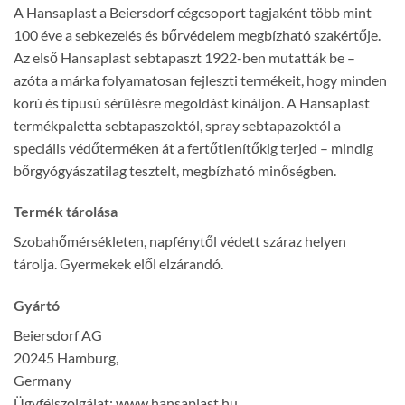
A Hansaplast a Beiersdorf cégcsoport tagjaként több mint
100 éve a sebkezelés és bőrvédelem megbízható szakértője.
Az első Hansaplast sebtapaszt 1922-ben mutatták be –
azóta a márka folyamatosan fejleszti termékeit, hogy minden
korú és típusú sérülésre megoldást kínáljon. A Hansaplast
termékpaletta sebtapaszoktól, spray sebtapazoktól a
speciális védőterméken át a fertőtlenítőkig terjed – mindig
bőrgyógyászatilag tesztelt, megbízható minőségben.
Termék tárolása
Szobahőmérsékleten, napfénytől védett száraz helyen
tárolja. Gyermekek elől elzárandó.
Gyártó
Beiersdorf AG
20245 Hamburg,
Germany
Ügyfélszolgálat: www.hansaplast.hu