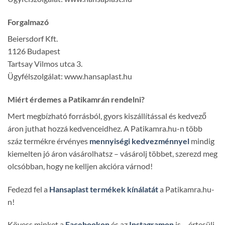
Forgalmazó
Beiersdorf Kft.
1126 Budapest
Tartsay Vilmos utca 3.
Ügyfélszolgálat: www.hansaplast.hu
Miért érdemes a Patikamrán rendelni?
Mert megbízható forrásból, gyors kiszállítással és kedvező
áron juthat hozzá kedvenceidhez. A Patikamra.hu-n több
száz termékre érvényes
mennyiségi kedvezménnyel
mindig
kiemelten jó áron vásárolhatsz – vásárolj többet, szerezd meg
olcsóbban, hogy ne kelljen akcióra várnod!
Fedezd fel a
Hansaplast termékek kínálatát
a Patikamra.hu-
n!
Kövess minket a
Facebookon
és az
Instagramon
is – értesülj