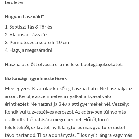
területén.
Hogyan használd?
1. Sebtisztítás & Törlés
2. Alaposan rázza fel
3. Permetezze a sebre 5-10 cm
4. Hagyja megszáradni
Használat előtt olvassa el a mellékelt betegtájékoztatót!
Biztonsági figyelmeztetések
Megjegyzés: Kizárólag külsőleg használható. Ne használja az
arcon. Kerülje a szemmel és a nyálkahártyával való
érintkezést. Ne használja 3 év alatti gyermekeknél. Veszély:
Rendkívül tűzveszélyes aeroszol. Az edényben túlnyomás
uralkodik: hő hatására megrepedhet. Hőtől, forró
felületektől, szikrától, nyílt lángtól és más gyújtóforrástól
távol tartandó. Tilos a dohányzás. Tilos nyílt lángra vagy más