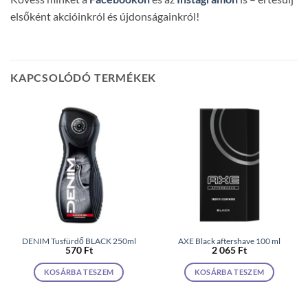
elsőként akcióinkról és újdonságainkról!
KAPCSOLÓDÓ TERMÉKEK
DENIM Tusfürdő BLACK 250ml
AXE Black aftershave 100 ml
570
Ft
2 065
Ft
KOSÁRBA TESZEM
KOSÁRBA TESZEM