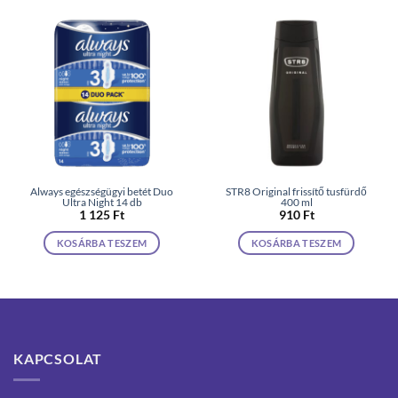
Always egészségügyi betét Duo
STR8 Original frissítő tusfürdő
Ultra Night 14 db
400 ml
1 125
Ft
910
Ft
KOSÁRBA TESZEM
KOSÁRBA TESZEM
KAPCSOLAT