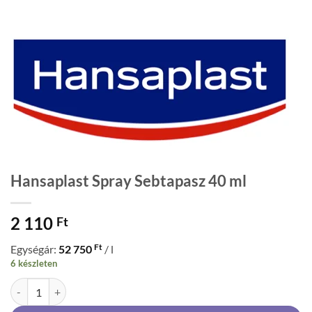
Hansaplast Spray Sebtapasz 40 ml
2 110
Ft
Ft
Egységár:
52 750
/ l
6 készleten
Hansaplast Spray Sebtapasz 40 ml mennyiség