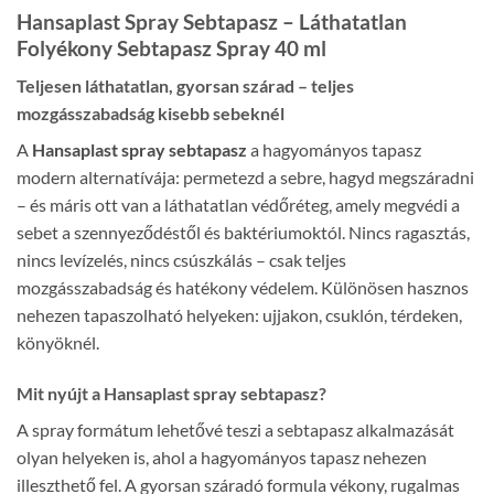
Hansaplast Spray Sebtapasz – Láthatatlan
Folyékony Sebtapasz Spray 40 ml
Teljesen láthatatlan, gyorsan szárad – teljes
mozgásszabadság kisebb sebeknél
A
Hansaplast spray sebtapasz
a hagyományos tapasz
modern alternatívája: permetezd a sebre, hagyd megszáradni
– és máris ott van a láthatatlan védőréteg, amely megvédi a
sebet a szennyeződéstől és baktériumoktól. Nincs ragasztás,
nincs levízelés, nincs csúszkálás – csak teljes
mozgásszabadság és hatékony védelem. Különösen hasznos
nehezen tapaszolható helyeken: ujjakon, csuklón, térdeken,
könyöknél.
Mit nyújt a Hansaplast spray sebtapasz?
A spray formátum lehetővé teszi a sebtapasz alkalmazását
olyan helyeken is, ahol a hagyományos tapasz nehezen
illeszthető fel. A gyorsan száradó formula vékony, rugalmas