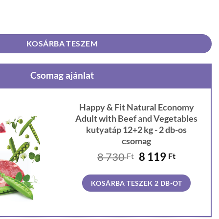
 Adult with Beef and Vegetables kutyatáp 12+2 kg mennyiség
KOSÁRBA TESZEM
Csomag ajánlat
Happy & Fit Natural Economy
Adult with Beef and Vegetables
kutyatáp 12+2 kg - 2 db-os
csomag
Original
Current
8 730
8 119
Ft
Ft
price
price
was:
is:
KOSÁRBA TESZEK 2 DB-OT
8
8
730 Ft.
119 Ft.