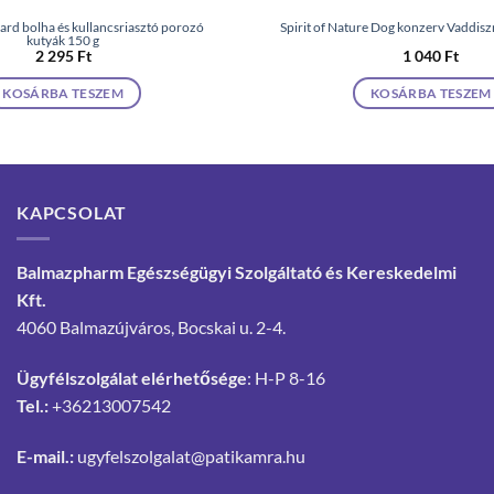
rd bolha és kullancsriasztó porozó
Spirit of Nature Dog konzerv Vaddis
kutyák 150 g
2 295
Ft
1 040
Ft
KOSÁRBA TESZEM
KOSÁRBA TESZEM
KAPCSOLAT
Balmazpharm Egészségügyi Szolgáltató és Kereskedelmi
Kft.
4060 Balmazújváros, Bocskai u. 2-4.
Ügyfélszolgálat elérhetősége
: H-P 8-16
Tel.:
+36213007542
E-mail.:
ugyfelszolgalat@patikamra.hu