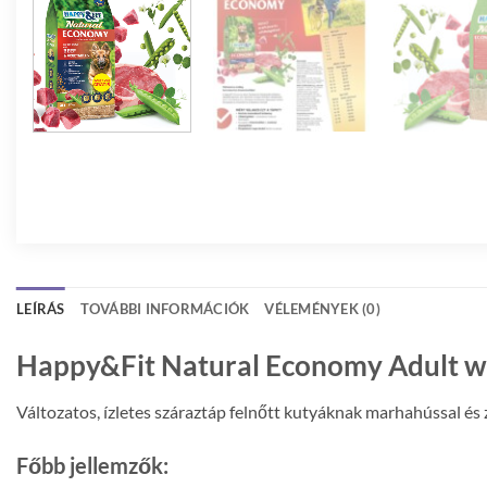
LEÍRÁS
TOVÁBBI INFORMÁCIÓK
VÉLEMÉNYEK (0)
Happy&Fit Natural Economy Adult wi
Változatos, ízletes száraztáp felnőtt kutyáknak marhahússal és
Főbb jellemzők: