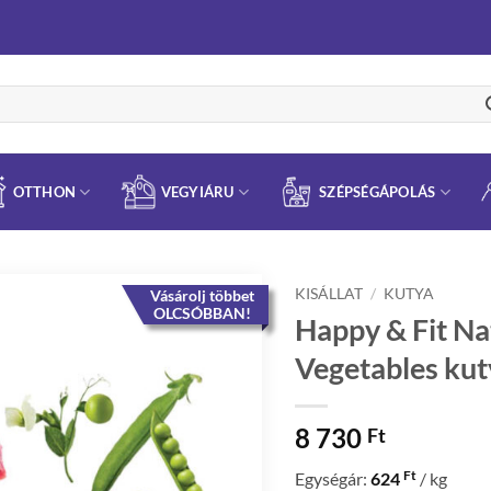
OTTHON
VEGYIÁRU
SZÉPSÉGÁPOLÁS
KISÁLLAT
/
KUTYA
Vásárolj többet
OLCSÓBBAN!
Happy & Fit Na
Vegetables ku
8 730
Ft
Ft
Egységár:
624
/ kg