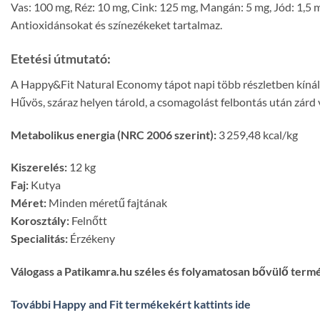
Vas: 100 mg, Réz: 10 mg, Cink: 125 mg, Mangán: 5 mg, Jód: 1,5 m
Antioxidánsokat és színezékeket tartalmaz.
Etetési útmutató:
A Happy&Fit Natural Economy tápot napi több részletben kínáld
Hűvös, száraz helyen tárold, a csomagolást felbontás után zár
Metabolikus energia (NRC 2006 szerint):
3 259,48 kcal/kg
Kiszerelés
:
12 kg
Faj:
Kutya
Méret:
Minden méretű fajtának
Korosztály:
Felnőtt
Specialitás:
Érzékeny
Válogass a Patikamra.hu széles és folyamatosan bővülő term
További Happy and Fit termékekért kattints ide