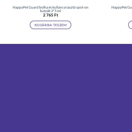
HappyPet Guard bolha és kullancsriasztó spot-on
HappyPet Gua
kutyák 3*5 ml
2 765
Ft
KOSÁRBA TESZEM