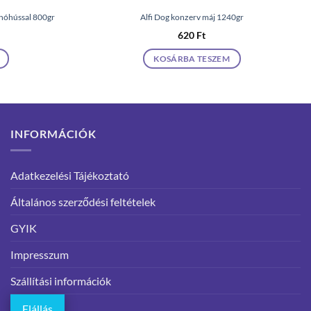
znóhússal 800gr
Alfi Dog konzerv máj 1240gr
620
Ft
KOSÁRBA TESZEM
INFORMÁCIÓK
Adatkezelési Tájékoztató
Általános szerződési feltételek
GYIK
Impresszum
Szállítási információk
Elállás