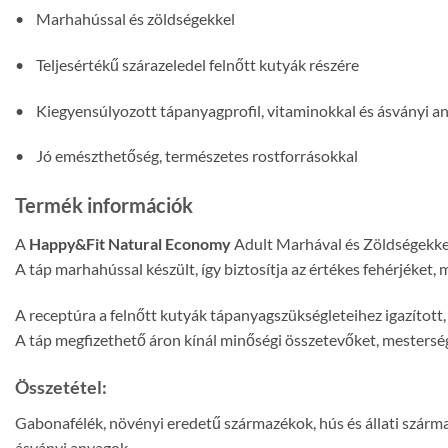
• Marhahússal és zöldségekkel
• Teljesértékű szárazeledel felnőtt kutyák részére
• Kiegyensúlyozott tápanyagprofil, vitaminokkal és ásványi a
• Jó emészthetőség, természetes rostforrásokkal
Termék információk
A
Happy&Fit Natural Economy
Adult Marhával és Zöldségekkel 
A táp marhahússal készült, így biztosítja az értékes fehérjéket,
A receptúra a felnőtt kutyák tápanyagszükségleteihez igazított, 
A táp megfizethető áron kínál minőségi összetevőket, mesterség
Összetétel:
Gabonafélék, növényi eredetű származékok, hús és állati származ
ásványi anyagok.