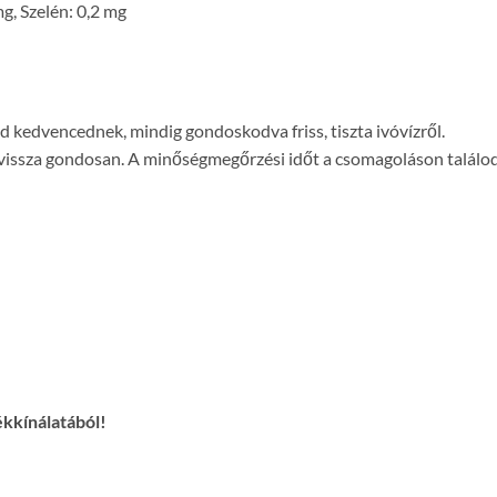
g, Szelén: 0,2 mg
 kedvencednek, mindig gondoskodva friss, tiszta ivóvízről.
d vissza gondosan. A minőségmegőrzési időt a csomagoláson találod
ékkínálatából!