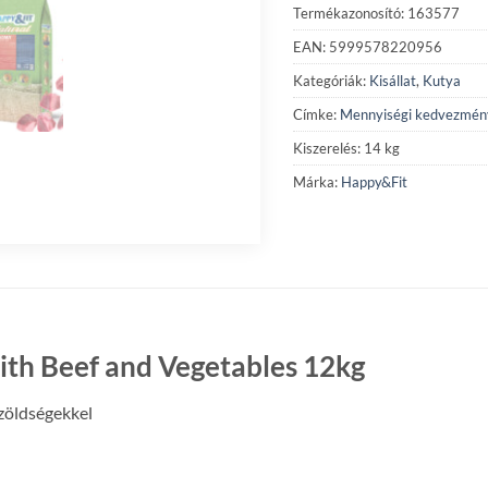
Termékazonosító: 163577
EAN: 5999578220956
Kategóriák:
Kisállat
,
Kutya
Címke:
Mennyiségi kedvezmén
Kiszerelés: 14 kg
Márka:
Happy&Fit
th Beef and Vegetables 12kg
 zöldségekkel