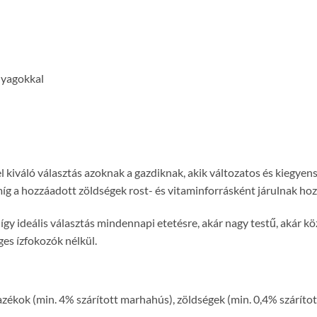
nyagokkal
kiváló választás azoknak a gazdiknak, akik változatos és kiegyen
 míg a hozzáadott zöldségek rost- és vitaminforrásként járulnak ho
így ideális választás mindennapi etetésre, akár nagy testű, akár k
es ízfokozók nélkül.
ékok (min. 4% szárított marhahús), zöldségek (min. 0,4% szárított 