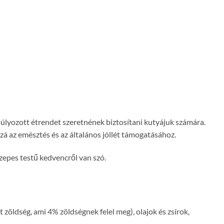
súlyozott étrendet szeretnének biztosítani kutyájuk számára.
zzá az emésztés és az általános jóllét támogatásához.
özepes testű kedvencről van szó.
zöldség, ami 4% zöldségnek felel meg), olajok és zsírok,