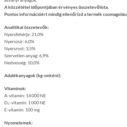
A közzététel időpontjában érvényes összetevőlista.
Pontos információért mindig ellenőrizd a termék csomagolásá
Analitikai összetevők:
Nyersfehérje: 21,0%
Nyerszsír: 6,0%
Nyersrost: 3,5%
Szervetlen anyag: 6,9%
Nedvesség: 10,0%
Adalékanyagok (kg-onként):
Vitaminok:
A-vitamin: 14 000 NE
D₃-vitamin: 1 000 NE
E-vitamin: 100 mg
Nyomelemek: