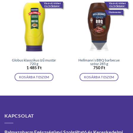
Vásárolj többet
Vásárolj többet
OLCSÓBBAN!
OLCSÓBBAN!
Gluténmentes
Globus klasszikus ízű mustár
Hellmann’s BBQ barbecue
720 g
szósz 285 g
1 485
Ft
750
Ft
KOSÁRBA TESZEM
KOSÁRBA TESZEM
KAPCSOLAT
Balmazpharm Egészségügyi Szolgáltató és Kereskedelmi