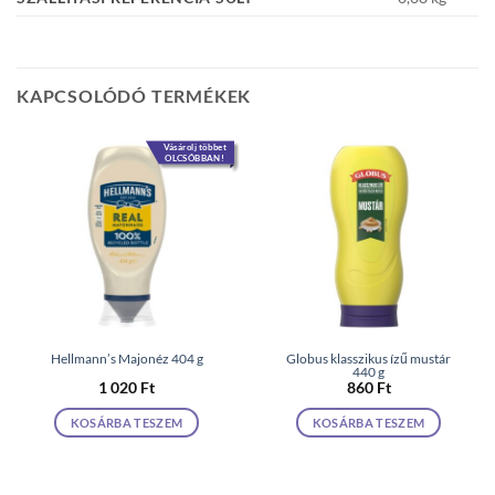
KAPCSOLÓDÓ TERMÉKEK
Vásárolj többet
OLCSÓBBAN!
Hellmann’s Majonéz 404 g
Globus klasszikus ízű mustár
440 g
1 020
Ft
860
Ft
KOSÁRBA TESZEM
KOSÁRBA TESZEM